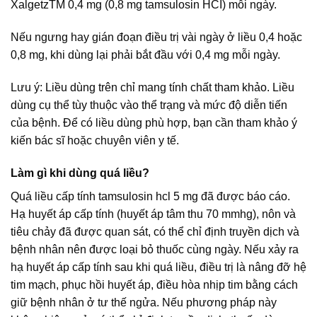
XalgetzTM 0,4 mg (0,8 mg tamsulosin HCI) mỗi ngày.
Nếu ngưng hay gián đoạn điều trị vài ngày ở liều 0,4 hoặc
0,8 mg, khi dùng lại phải bắt đầu với 0,4 mg mỗi ngày.
Lưu ý: Liều dùng trên chỉ mang tính chất tham khảo. Liều
dùng cụ thể tùy thuộc vào thể trạng và mức độ diễn tiến
của bệnh. Để có liều dùng phù hợp, bạn cần tham khảo ý
kiến bác sĩ hoặc chuyên viên y tế.
Làm gì khi dùng quá liều?
Quá liều cấp tính tamsulosin hcl 5 mg đã được báo cáo.
Hạ huyết áp cấp tính (huyết áp tâm thu 70 mmhg), nôn và
tiêu chảy đã được quan sát, có thể chỉ định truyền dịch và
bệnh nhân nên được loại bỏ thuốc cùng ngày. Nếu xảy ra
hạ huyết áp cấp tính sau khi quá liều, điều trị là nâng đỡ hệ
tim mạch, phục hồi huyết áp, điều hòa nhịp tim bằng cách
giữ bệnh nhân ở tư thế ngửa. Nếu phương pháp này