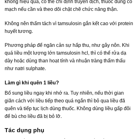
không hiệu quả, có thể chỉ định truyền dịch, thuốc dùng co
mạch nếu cần và theo dõi chặt chẽ chức năng thận.
Không nên thẩm tách vì tamsulosin gắn kết cao với protein
huyết tương.
Phương pháp để ngăn cản sự hấp thu, như gây nôn. Khi
quá liều một lượng lớn tamsulosin hcl, thì có thể rửa dạ
dày hoặc dùng than hoạt tính và nhuận tràng thẩm thấu
như natri sulphate.
Làm gì khi quên 1 liều?
Bổ sung liều ngay khi nhớ ra. Tuy nhiên, nếu thời gian
giãn cách với liều tiếp theo quá ngắn thì bỏ qua liều đã
quên và tiếp tục lịch dùng thuốc. Không dùng liều gấp đôi
để bù cho liều đã bị bỏ lỡ.
Tác dụng phụ