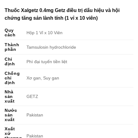
Thuốc Xalgetz 0.4mg Getz điều trị dấu hiệu và hội
chứng tăng sản lành tính (1 vỉ x 10 viên)
Quy
Hộp 1 Vỉ x 10 Viên
cách
Thành
Tamsulosin hydrochloride
phần
Chỉ
Phì đại tuyến tiền liệt
định
Chống
chỉ
Xơ gan, Suy gan
định
Nhà
sản
GETZ
xuất
Nước
sản
Pakistan
xuất
Xuất
xứ
Pakistan
thương