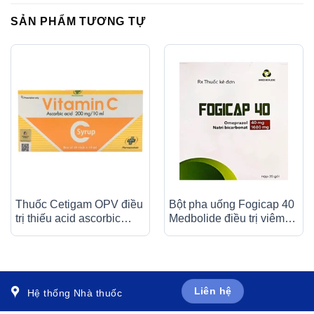
SẢN PHẨM TƯƠNG TỰ
Thuốc Cetigam OPV điều
Bột pha uống Fogicap 40
trị thiếu acid ascorbic
Medbolide điều trị viêm
(bệnh Scorbut), tăng
loét dạ dày, đường tiêu
cường sức đề kháng cho
hóa (20 gói)
cơ thể (20 ống x 10ml)
Liên hệ
Hệ thống Nhà thuốc