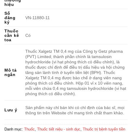
hiệu
Số
đăng
VN-11880-11
ký
Thuốc
cần kê
Có
toa
Thuốc Xalgetz TM 0,4 mg của Công ty Getz pharma
(PVT) Limited; thành phần chính là tamsulosin
hydrochloride (vi hạt phóng thích có điều chỉnh), là
thuốc được chỉ định để điều trị dấu hiệu và hội chứng
Mô tả
tăng sản lành tính ở tuyến tiền liệt (BPH). Thuốc
ngắn
Xalgetz TM 0,4 mg được bào chế ở dạng viên nang
phóng thích có điều chỉnh. Hộp 01 vỉ x 10 viên nang,
mỗi viên chứa 0,4 mg tamsulosin hydrochloride (vi hạt
phóng thích có điều chỉnh).
Sản phẩm này chỉ bán khi có chỉ định của bác sĩ, mọi
Lưu ý
thông tin trên Website chỉ mang tính chất tham khảo.
Danh mục:
Thuốc
,
Thuốc tiết niệu - sinh dục
,
Thuốc trị bệnh tuyến tiền