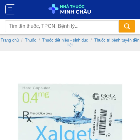
Chuyển
đến
nội
Tìm
dung
kiếm:
Trang chủ
/
Thuốc
/
Thuốc tiết niệu - sinh dục
/
Thuốc trị bệnh tuyến tiền
liệt