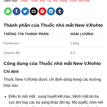
Danh mục:
Thuốc
,
Thuốc Mắt, Tai, Mũi, Họng
,
Thuốc nhỏ mắt
Thành phần của Thuốc nhỏ mắt New V.Rohto
THÔNG TIN THÀNH PHẦN
HÀM LƯỢNG
Panthenol
13mg
Vitamin B6
6.5
Công dụng của Thuốc nhỏ mắt New V.Rohto
Chỉ định
Thuốc New V.Rohto được chỉ định dùng trong các trường
hợp sau:
Ðiều trị mỏi mắt , sung huyết kết mạc, bệnh mắt do tia
cực tím hay các tia sáng khác (thí dụ: Mù tuyết), nhìn mờ