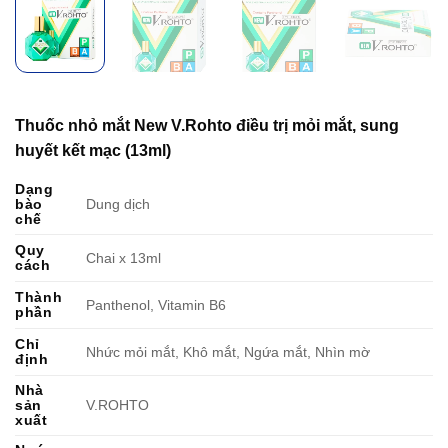
Thuốc nhỏ mắt New V.Rohto điều trị mỏi mắt, sung
huyết kết mạc (13ml)
Dạng
bào
Dung dịch
chế
Quy
Chai x 13ml
cách
Thành
Panthenol, Vitamin B6
phần
Chỉ
Nhức mỏi mắt, Khô mắt, Ngứa mắt, Nhìn mờ
định
Nhà
sản
V.ROHTO
xuất