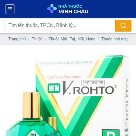
Chuyển
đến
nội
Tìm
dung
kiếm:
Trang chủ
/
Thuốc
/
Thuốc Mắt, Tai, Mũi, Họng
/
Thuốc nhỏ mắt