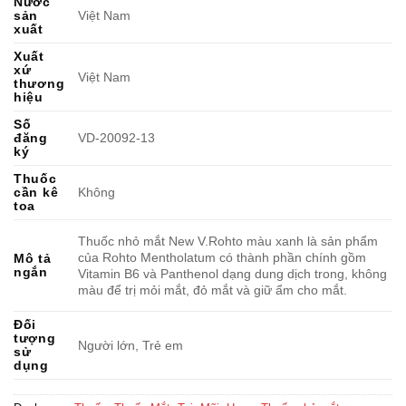
Nước
sản
Việt Nam
xuất
Xuất
xứ
Việt Nam
thương
hiệu
Số
đăng
VD-20092-13
ký
Thuốc
cần kê
Không
toa
Thuốc nhỏ mắt New V.Rohto màu xanh là sản phẩm
của Rohto Mentholatum có thành phần chính gồm
Mô tả
ngắn
Vitamin B6 và Panthenol dạng dung dịch trong, không
màu để trị mỏi mắt, đỏ mắt và giữ ẩm cho mắt.
Đối
tượng
Người lớn, Trẻ em
sử
dụng