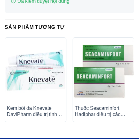
Đã kiểm duyệt nội dung
SẢN PHẨM TƯƠNG TỰ
Kem bôi da Knevate
Thuốc Seacaminfort
DaviPharm điều trị tình
Hadiphar điều trị các
trạng ngứa, vẩy nến, da
bệnh lý thần kinh ngoại
đóng vảy, mẩn đỏ (10g)
biên (10 vỉ x 10 viên)