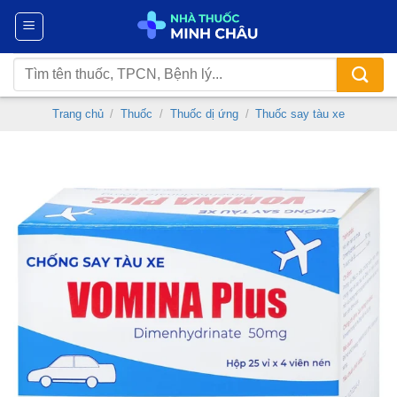
Chuyển
đến
nội
Tìm
dung
kiếm:
Trang chủ
/
Thuốc
/
Thuốc dị ứng
/
Thuốc say tàu xe