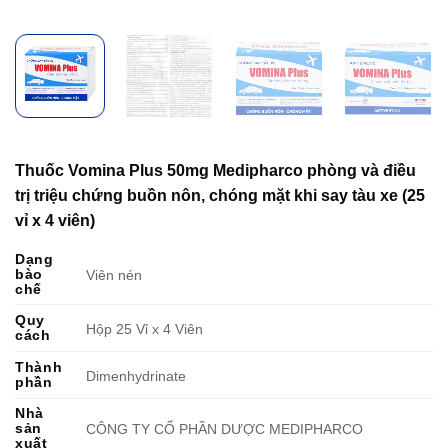
Thuốc Vomina Plus 50mg Medipharco phòng và điều
trị triệu chứng buồn nôn, chóng mặt khi say tàu xe (25
vỉ x 4 viên)
Dạng
bào
Viên nén
chế
Quy
Hộp 25 Vỉ x 4 Viên
cách
Thành
Dimenhydrinate
phần
Nhà
sản
CÔNG TY CỔ PHẦN DƯỢC MEDIPHARCO
xuất