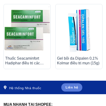
Thuốc Seacaminfort
Gel bôi da Dipalen 0,1%
Hadiphar điều trị các
Kolmar điều trị mụn (15g)
bệnh lý thần kinh ngoại
biên (10 vỉ x 10 viên)
Liên hệ
Hệ thống Nhà thuốc
MUA NHANH TẠI SHOPEE: