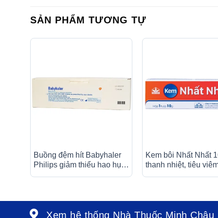
SẢN PHẨM TƯƠNG TỰ
Buồng đệm hít Babyhaler
Kem bôi Nhất Nhất 
Philips giảm thiểu hao hụt
thanh nhiệt, tiêu viêm
thuốc hỗ trợ bệnh nhân hen
trùng, giảm ngứa, g
suyễn (1 cái)
Xem hệ thống Nhà Thuốc Minh Châu