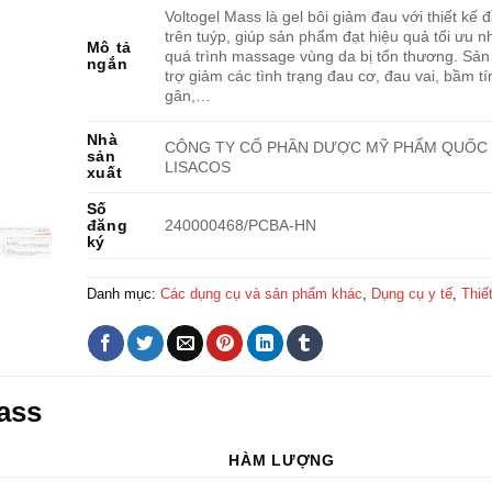
Voltogel Mass là gel bôi giảm đau với thiết kế đ
trên tuýp, giúp sản phẩm đạt hiệu quả tối ưu n
Mô tả
quá trình massage vùng da bị tổn thương. Sả
ngắn
trợ giảm các tình trạng đau cơ, đau vai, bầm t
gân,…
Nhà
CÔNG TY CỔ PHẦN DƯỢC MỸ PHẨM QUỐC
sản
LISACOS
xuất
Số
đăng
240000468/PCBA-HN
ký
Danh mục:
Các dụng cụ và sản phẩm khác
,
Dụng cụ y tế
,
Thiết
ass
HÀM LƯỢNG