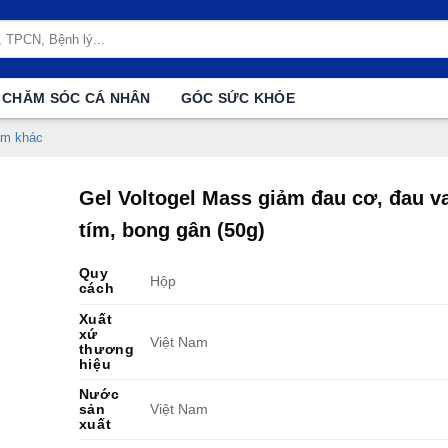
CHĂM SÓC CÁ NHÂN
GÓC SỨC KHỎE
ẩm khác
Gel Voltogel Mass giảm đau cơ, đau v
tím, bong gân (50g)
Quy
Hộp
cách
Xuất
xứ
Việt Nam
thương
hiệu
Nước
sản
Việt Nam
xuất