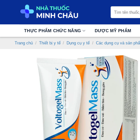
Chuyển
Tìm
đến
kiếm:
nội
dung
THỰC PHẨM CHỨC NĂNG
DƯỢC MỸ PHẨM
Trang chủ
/
Thiết bị y tế
/
Dụng cụ y tế
/
Các dụng cụ và sản ph