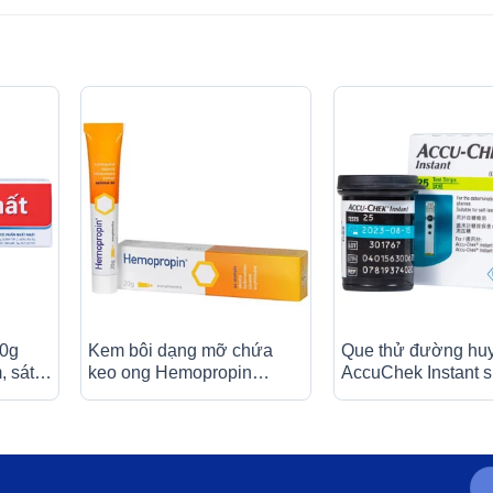
10g
Kem bôi dạng mỡ chứa
Que thử đường huy
, sát
keo ong Hemopropin
AccuChek Instant 
iảm đau
ApiPharma giảm kích ứng
cho các máy đo Ro
niêm mạc trực tràng (20g)
Instant và Accu-Ch
Instant S (25 cái)