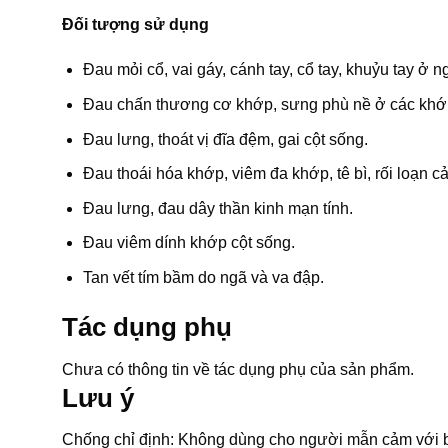
Đối tượng sử dụng
Đau mỏi cổ, vai gáy, cánh tay, cổ tay, khuỷu tay ở
Đau chấn thương cơ khớp, sưng phù nề ở các khớp 
Đau lưng, thoát vị đĩa đệm, gai cột sống.
Đau thoái hóa khớp, viêm đa khớp, tê bì, rối loạn c
Đau lưng, đau dây thần kinh mạn tính.
Đau viêm dính khớp cột sống.
Tan vết tím bầm do ngã và va đập.
Tác dụng phụ
Chưa có thông tin về tác dụng phụ của sản phẩm.
Lưu ý
Chống chỉ định: Không dùng cho người mẫn cảm với b