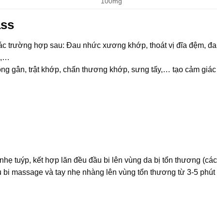
100mg
ass
các trường hợp sau: Đau nhức xương khớp, thoát vị đĩa đệm, đa
o,…
ong gân, trật khớp, chấn thương khớp, sưng tấy,… tạo cảm giác
hẹ tuýp, kết hợp lăn đều đầu bi lên vùng da bị tổn thương (cá
u bi massage và tay nhẹ nhàng lên vùng tổn thương từ 3-5 phút