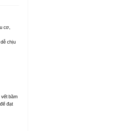
u cơ,
 dễ chịu
c vết bầm
 để đạt