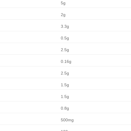
5g
2g
3.3g
0.5g
2.5g
0.16g
2.5g
1.5g
1.5g
0.8g
500mg