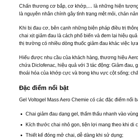
Chấn thương cơ bắp, cơ khớp,… là những hiện tượng 
là nguyên nhân chính gây tình trạng mệt mỏi, chán nản
Khi bị đau cơ, bên cạnh những biện pháp điều trị th
chai xịt giảm đau là cách phổ biến và đem lại hiệu quả 
thị trường có nhiều dòng thuốc giảm đau khác việc l
Hiểu được nhu cầu của khách hàng, thương hiệu Aero
chứa Diclofenac, hiệu quả với 3 tác động: Giảm đau,
thoái hóa của khớp cực và trong khu vực cột sống; chấ
Đặc điểm nổi bật
Gel Voltogel Mass Aero Chemie có các đặc điểm nổi b
Chai giảm đau dạng gel, thẩm thấu nhanh vào vùng
Kích thước chai nhỏ gọn, tiện lợi mang theo khi di 
Thiết kế đóng mở chai, dễ dàng khi sử dụng;