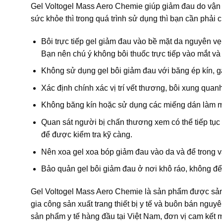
Gel Voltogel Mass Aero Chemie giúp giảm đau do vận 
sức khỏe thì trong quá trình sử dụng thì bạn cần phải c
Bôi trực tiếp gel giảm đau vào bề mặt da nguyên vẹ
Bạn nên chú ý không bôi thuốc trực tiếp vào mắt v
Không sử dụng gel bôi giảm đau với băng ép kín, gâ
Xác định chính xác vị trí vết thương, bôi xung qua
Không băng kín hoặc sử dụng các miếng dán làm má
Quan sát người bị chấn thương xem có thể tiếp tục
để được kiểm tra kỹ càng.
Nên xoa gel xoa bóp giảm đau vào da và để trong v
Bảo quản gel bôi giảm đau ở nơi khô ráo, không để 
Gel Voltogel Mass Aero Chemie là sản phẩm được sản 
gia công sản xuất trang thiết bị y tế và buôn bán ngu
sản phẩm y tế hàng đầu tại Việt Nam, đơn vị cam kết