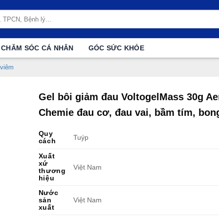
CHĂM SÓC CÁ NHÂN
GÓC SỨC KHỎE
 viêm
Gel bôi giảm đau VoltogelMass 30g Ae
Chemie đau cơ, đau vai, bầm tím, bon
Quy
Tuýp
cách
Xuất
xứ
Việt Nam
thương
hiệu
Nước
sản
Việt Nam
xuất