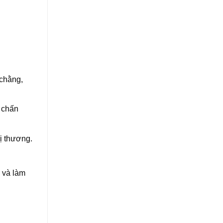
 chằng,
 chấn
ị thương.
u và làm