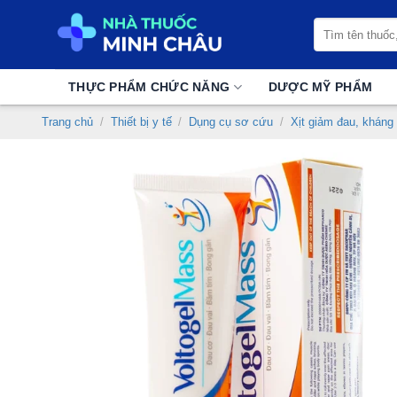
Chuyển
Tìm
đến
kiếm:
nội
dung
THỰC PHẨM CHỨC NĂNG
DƯỢC MỸ PHẨM
Trang chủ
/
Thiết bị y tế
/
Dụng cụ sơ cứu
/
Xịt giảm đau, kháng