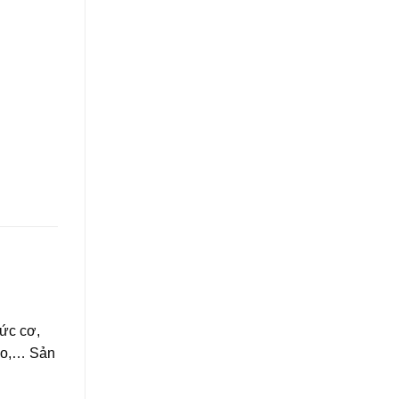
hức cơ,
hao,… Sản