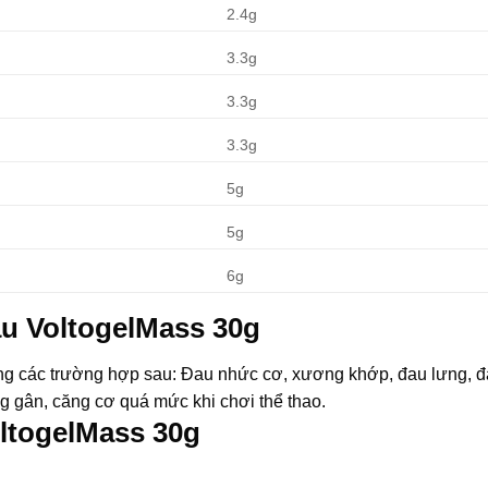
2.4g
3.3g
3.3g
3.3g
5g
5g
6g
au VoltogelMass 30g
ong các trường hợp sau: Đau nhức cơ, xương khớp, đau lưng, 
ng gân, căng cơ quá mức khi chơi thể thao.
ltogelMass 30g