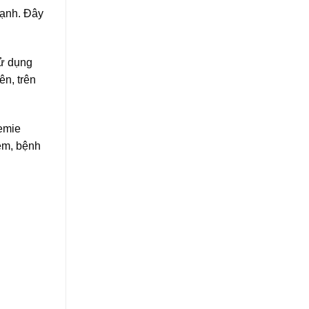
mạnh. Đây
sử dụng
ên, trên
emie
ềm, bệnh