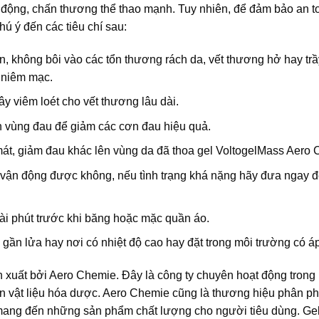
động, chấn thương thể thao mạnh. Tuy nhiên, để đảm bảo an t
hú ý đến các tiêu chí sau:
n, không bôi vào các tổn thương rách da, vết thương hở hay tr
à niêm mạc.
y viêm loét cho vết thương lâu dài.
nh vùng đau để giảm các cơn đau hiệu quả.
t, giảm đau khác lên vùng da đã thoa gel VoltogelMass Aero 
 vận động được không, nếu tình trạng khá nặng hãy đưa ngay đ
ài phút trước khi băng hoặc mặc quần áo.
gần lửa hay nơi có nhiệt độ cao hay đặt trong môi trường có áp
xuất bởi Aero Chemie. Đây là công ty chuyên hoạt động trong 
yên vật liệu hóa dược. Aero Chemie cũng là thương hiệu phân ph
 mang đến những sản phẩm chất lượng cho người tiêu dùng. Gel