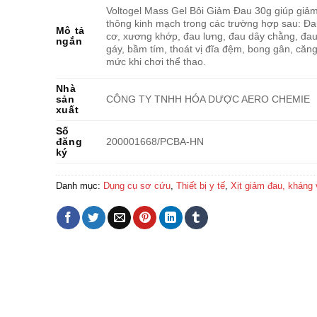
Voltogel Mass Gel Bôi Giảm Đau 30g giúp giảm
thông kinh mạch trong các trường hợp sau: Đ
Mô tả
cơ, xương khớp, đau lưng, đau dây chằng, đau
ngắn
gáy, bầm tím, thoát vị đĩa đệm, bong gân, căn
mức khi chơi thể thao.
Nhà
sản
CÔNG TY TNHH HÓA DƯỢC AERO CHEMIE
xuất
Số
đăng
200001668/PCBA-HN
ký
Danh mục:
Dụng cụ sơ cứu
,
Thiết bị y tế
,
Xịt giảm đau, kháng