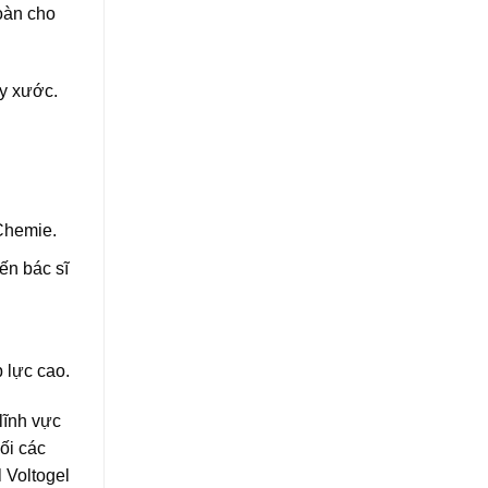
oàn cho
ầy xước.
Chemie.
ến bác sĩ
 lực cao.
lĩnh vực
ối các
 Voltogel