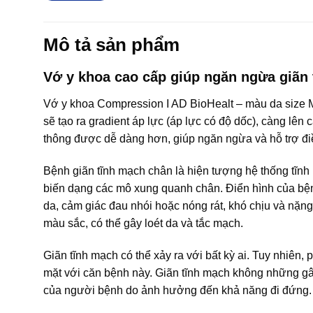
Mô tả sản phẩm
Vớ y khoa cao cấp giúp ngăn ngừa giãn 
Vớ y khoa Compression I AD BioHealt – màu da size M
sẽ tạo ra gradient áp lực (áp lực có độ dốc), càng lê
thông được dễ dàng hơn, giúp ngăn ngừa và hỗ trợ điề
Bệnh giãn tĩnh mạch chân là hiện tượng hệ thống tĩn
biến dạng các mô xung quanh chân. Điển hình của bện
da, cảm giác đau nhói hoặc nóng rát, khó chịu và nặng
màu sắc, có thể gây loét da và tắc mạch.
Giãn tĩnh mạch có thể xảy ra với bất kỳ ai. Tuy nhiên,
mặt với căn bệnh này. Giãn tĩnh mạch không những g
của người bệnh do ảnh hưởng đến khả năng đi đứng.