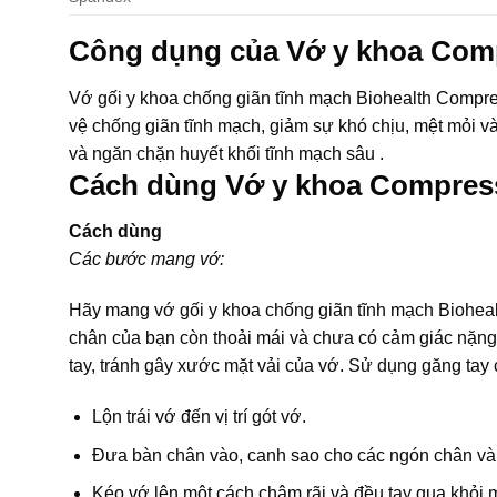
Công dụng của Vớ y khoa Com
Vớ gối y khoa chống giãn tĩnh mạch Biohealth Compr
vệ chống giãn tĩnh mạch, giảm sự khó chịu, mệt mỏi 
và ngăn chặn huyết khối tĩnh mạch sâu .
Cách dùng Vớ y khoa Compress
Cách dùng
Các bước mang vớ:
Hãy mang vớ gối y khoa chống giãn tĩnh mạch Bioheal
chân của bạn còn thoải mái và chưa có cảm giác nặng
tay, tránh gây xước mặt vải của vớ. Sử dụng găng tay 
Lộn trái vớ đến vị trí gót vớ.
Đưa bàn chân vào, canh sao cho các ngón chân và g
Kéo vớ lên một cách chậm rãi và đều tay qua khỏi m