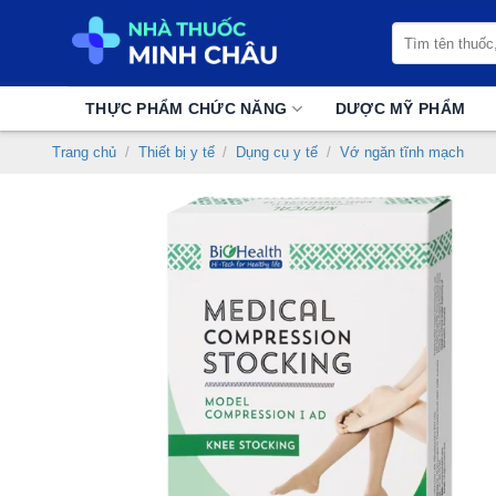
Chuyển
Tìm
đến
kiếm:
nội
dung
THỰC PHẨM CHỨC NĂNG
DƯỢC MỸ PHẨM
Trang chủ
/
Thiết bị y tế
/
Dụng cụ y tế
/
Vớ ngăn tĩnh mạch