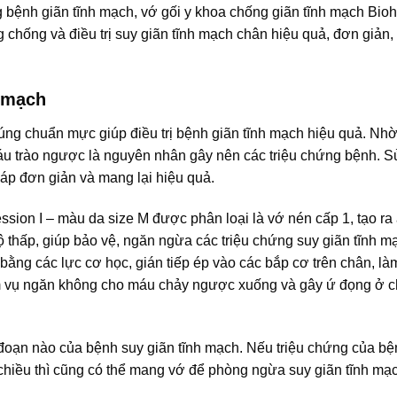
 bệnh giãn tĩnh mạch, vớ gối y khoa chống giãn tĩnh mạch Bioh
chống và điều trị suy giãn tĩnh mạch chân hiệu quả, đơn giản,
h mạch
đúng chuẩn mực giúp điều trị bệnh giãn tĩnh mạch hiệu quả. Nhờ
máu trào ngược là nguyên nhân gây nên các triệu chứng bệnh. 
áp đơn giản và mang lại hiệu quả.
sion I – màu da size M được phân loại là vớ nén cấp 1, tạo ra
hấp, giúp bảo vệ, ngăn ngừa các triệu chứng suy giãn tĩnh m
bằng các lực cơ học, gián tiếp ép vào các bắp cơ trên chân, l
ệm vụ ngăn không cho máu chảy ngược xuống và gây ứ đọng ở 
ai đoạn nào của bệnh suy giãn tĩnh mạch. Nếu triệu chứng của b
chiều thì cũng có thể mang vớ để phòng ngừa suy giãn tĩnh mạ