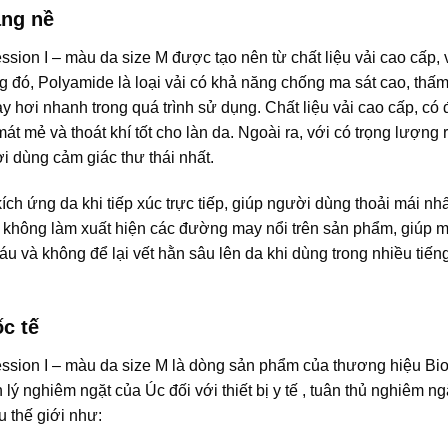
ặng nề
sion I – màu da size M được tạo nên từ chất liệu vải cao cấp, 
đó, Polyamide là loại vải có khả năng chống ma sát cao, thấ
y hơi nhanh trong quá trình sử dụng. Chất liệu vải cao cấp, có
t mẻ và thoát khí tốt cho làn da. Ngoài ra, với có trọng lượng 
 dùng cảm giác thư thái nhất.
h ứng da khi tiếp xúc trực tiếp, giúp người dùng thoải mái nhấ
, không làm xuất hiện các đường may nổi trên sản phẩm, giúp 
áu và không để lại vết hằn sâu lên da khi dùng trong nhiều tiế
c tế
ssion I – màu da size M là dòng sản phẩm của thương hiệu Bi
 nghiêm ngặt của Úc đối với thiết bị y tế , tuân thủ nghiêm ngặ
 thế giới như: