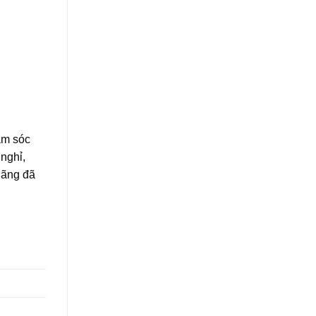
hăm sóc
nghỉ,
hãng đã