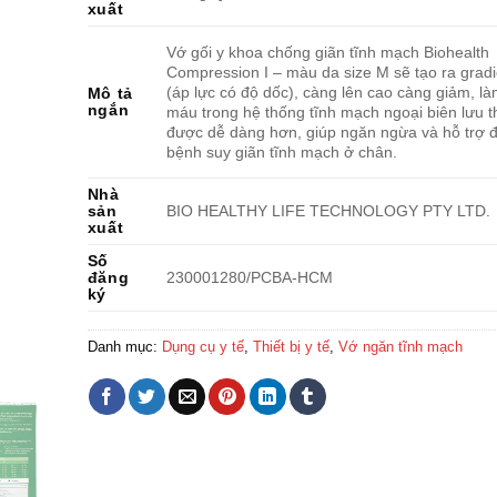
xuất
Vớ gối y khoa chống giãn tĩnh mạch Biohealth
Compression I – màu da size M sẽ tạo ra gradi
(áp lực có độ dốc), càng lên cao càng giảm, l
Mô tả
ngắn
máu trong hệ thống tĩnh mạch ngoại biên lưu 
được dễ dàng hơn, giúp ngăn ngừa và hỗ trợ đi
bệnh suy giãn tĩnh mạch ở chân.
Nhà
sản
BIO HEALTHY LIFE TECHNOLOGY PTY LTD.
xuất
Số
đăng
230001280/PCBA-HCM
ký
Danh mục:
Dụng cụ y tế
,
Thiết bị y tế
,
Vớ ngăn tĩnh mạch