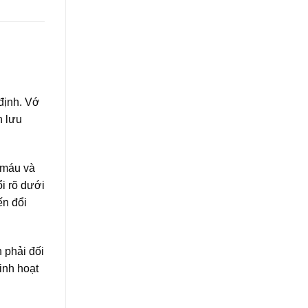
định. Vớ
n lưu
 máu và
i rõ dưới
ến đổi
n phải đối
inh hoạt