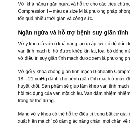
Với khả năng ngăn ngừa và hỗ trợ cho các triệu chứng
Compression I – màu da size M là phương pháp phòng 
tốn quá nhiều thời gian và công sức.
Ngăn ngừa và hỗ trợ bệnh suy giãn tĩn
Vớ y khoa là vớ có khả năng tạo ra áp lực có độ dốc 
van tĩnh mạch bị hở được khép kín lại, loại bỏ dòng 
vớ điều trị suy giãn tĩnh mạch được xem là phương ph
Vớ gối y khoa chống giãn tĩnh mạch Biohealth Compres
18 – 21mmHg dành cho bệnh giãn tĩnh mạch ở mức độ t
huyết khối. Sản phẩm sẽ giúp làm khép van tĩnh mạch 
hồi tác dụng của van một chiều. Van đảm nhiệm nhi
trong tư thế đứng.
Mang vớ y khoa có thể hỗ trợ điều trị trong bất cứ gi
xuất hiện mà chỉ có cảm giác nặng chân, mỏi chân về 