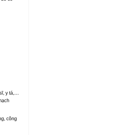
ĩ, y tá,…
 mạch
ng, công