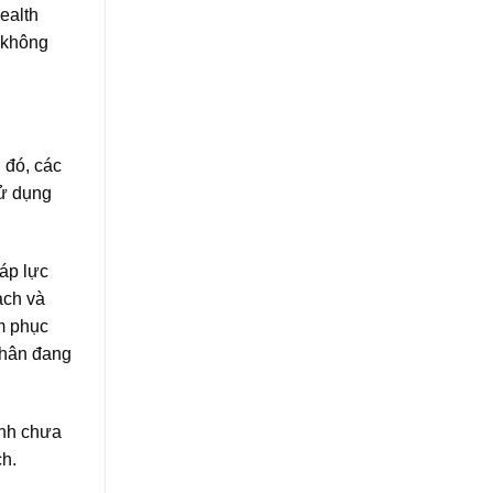
ealth
 không
 đó, các
Sử dụng
 áp lực
ạch và
àm phục
chân đang
ệnh chưa
ch.