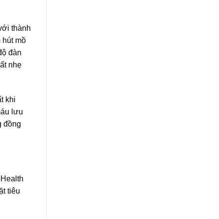
với thành
m hút mồ
 độ đàn
rất nhẹ
t khi
máu lưu
ng đồng
oHealth
t tiêu