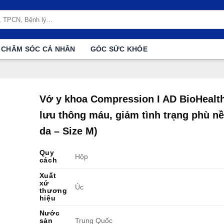
CHĂM SÓC CÁ NHÂN
GÓC SỨC KHỎE
Vớ y khoa Compression I AD BioHealt
lưu thông máu, giảm tình trạng phù n
da – Size M)
Quy
Hộp
cách
Xuất
xứ
Úc
thương
hiệu
Nước
sản
Trung Quốc