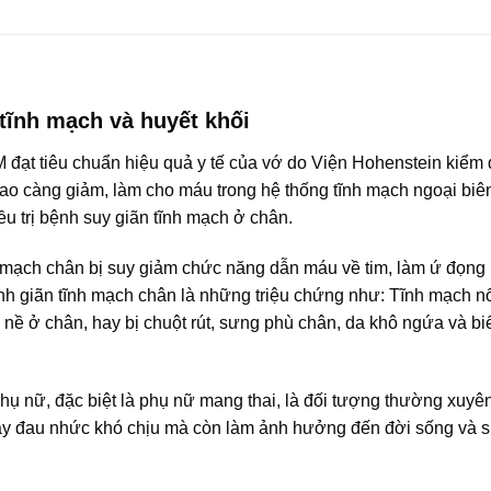
tĩnh mạch và huyết khối
 đạt tiêu chuẩn hiệu quả y tế của vớ do Viện Hohenstein kiểm 
n cao càng giảm, làm cho máu trong hệ thống tĩnh mạch ngoại biê
u trị bệnh suy giãn tĩnh mạch ở chân.
h mạch chân bị suy giảm chức năng dẫn máu về tim, làm ứ đọng
h giãn tĩnh mạch chân là những triệu chứng như: Tĩnh mạch nổ
 nề ở chân, hay bị chuột rút, sưng phù chân, da khô ngứa và bi
 phụ nữ, đặc biệt là phụ nữ mang thai, là đối tượng thường xuyê
ây đau nhức khó chịu mà còn làm ảnh hưởng đến đời sống và s