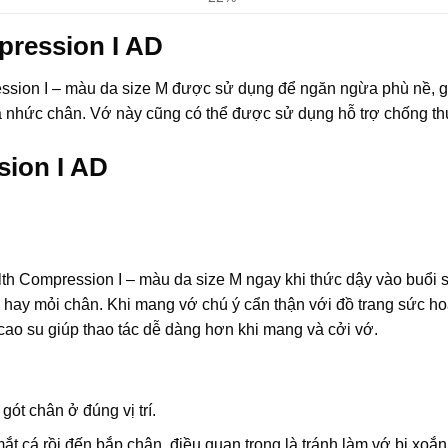
pression I AD
ession I – màu da size M được sử dụng để ngăn ngừa phù nề, g
và nhức chân. Vớ này cũng có thể được sử dụng hỗ trợ chống th
ion I AD
th Compression I – màu da size M ngay khi thức dậy vào buổi s
 hay mỏi chân. Khi mang vớ chú ý cẩn thận với đồ trang sức h
cao su giúp thao tác dễ dàng hơn khi mang và cởi vớ.
ót chân ở đúng vị trí.
ắt cá rồi đến bắp chân, điều quan trọng là tránh làm vớ bị xoắn