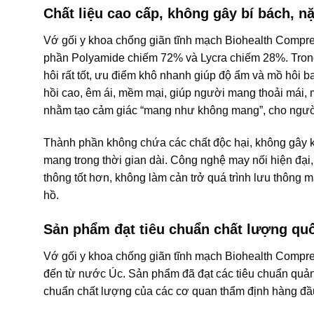
Chất liệu cao cấp, không gây bí bách, n
Vớ gối y khoa chống giãn tĩnh mạch Biohealth Compres
phần Polyamide chiếm 72% và Lycra chiếm 28%. Trong 
hôi rất tốt, ưu điểm khô nhanh giúp độ ẩm và mồ hôi ba
hồi cao, êm ái, mềm mại, giúp người mang thoải mái, má
nhằm tạo cảm giác “mang như không mang”, cho người
Thành phần không chứa các chất độc hại, không gây kíc
mang trong thời gian dài. Công nghệ may nối hiện đại
thông tốt hơn, không làm cản trở quá trình lưu thông m
hồ.
Sản phẩm đạt tiêu chuẩn chất lượng quố
Vớ gối y khoa chống giãn tĩnh mạch Biohealth Compre
đến từ nước Úc. Sản phẩm đã đạt các tiêu chuẩn quản lý
chuẩn chất lượng của các cơ quan thẩm định hàng đầu