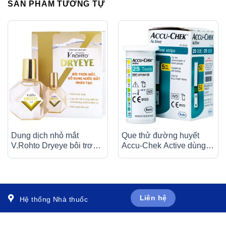
SẢN PHẨM TƯƠNG TỰ
Dung dịch nhỏ mắt
Que thử đường huyết
V.Rohto Dryeye bôi trơn
Accu-Chek Active dùng
mắt, bổ sung nước mắt
cho máy Accu-Chek
nhân tạo (13ml)
Active (25 cái)
Liên hệ
Hệ thống Nhà thuốc