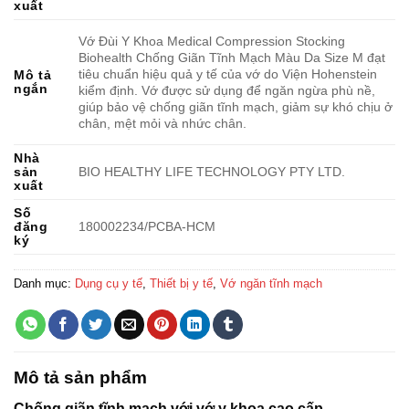
xuất
Vớ Đùi Y Khoa Medical Compression Stocking
Biohealth Chống Giãn Tĩnh Mạch Màu Da Size M đạt
tiêu chuẩn hiệu quả y tế của vớ do Viện Hohenstein
Mô tả
ngắn
kiểm định. Vớ được sử dụng để ngăn ngừa phù nề,
giúp bảo vệ chống giãn tĩnh mạch, giảm sự khó chịu ở
chân, mệt mỏi và nhức chân.
Nhà
sản
BIO HEALTHY LIFE TECHNOLOGY PTY LTD.
xuất
Số
đăng
180002234/PCBA-HCM
ký
Danh mục:
Dụng cụ y tế
,
Thiết bị y tế
,
Vớ ngăn tĩnh mạch
Mô tả sản phẩm
Chống giãn tĩnh mạch với vớ y khoa cao cấp