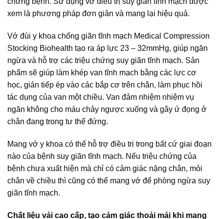
chứng bệnh. Sử dụng vớ điều trị suy giãn tĩnh mạch được
xem là phương pháp đơn giản và mang lại hiệu quả.
Vớ đùi y khoa chống giãn tĩnh mạch Medical Compression
Stocking Biohealth tạo ra áp lực 23 – 32mmHg, giúp ngăn
ngừa và hỗ trợ các triệu chứng suy giãn tĩnh mạch. Sản
phẩm sẽ giúp làm khép van tĩnh mạch bằng các lực cơ
học, gián tiếp ép vào các bắp cơ trên chân, làm phục hồi
tác dụng của van một chiều. Van đảm nhiệm nhiệm vụ
ngăn không cho máu chảy ngược xuống và gây ứ đọng ở
chân đang trong tư thế đứng.
Mang vớ y khoa có thể hỗ trợ điều trị trong bất cứ giai đoạn
nào của bệnh suy giãn tĩnh mạch. Nếu triệu chứng của
bệnh chưa xuất hiện mà chỉ có cảm giác nặng chân, mỏi
chân về chiều thì cũng có thể mang vớ để phòng ngừa suy
giãn tĩnh mạch.
Chất liệu vải cao cấp, tạo cảm giác thoải mái khi mang