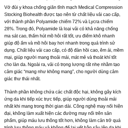
Vớ đùi y khoa chống giãn tĩnh mạch Medical Compression
Stocking Biohealth được tạo nên từ chất liệu vải cao cấp,
với thành phần Polyamide chiếm 72% và Lycra chiếm
28%. Trong đó, Polyamide là loại vải có khả năng chống
ma sát cao, thấm hút mồ hôi rất tốt, ưu điểm khô nhanh
giúp độ ẩm và mồ hôi bay hơi nhanh trong quá trình sử
dụng. Chất liệu vải cao cấp, có độ đàn hồi cao, êm ái, mềm
mại, giúp người mang thoải mái, mát mẻ và thoát khí tốt
cho làn da. Ngoài ra, vải có trọng lượng rất nhẹ nhằm tạo
cảm giác “mang như không mang”, cho người dùng cảm
giác thư thái nhất.
Thành phần không chứa các chất độc hại, không gây kích
ứng da khi tiếp xúc trực tiếp, giúp người dùng thoải mái
nhất khi mang trong thời gian dài. Công nghệ may nối hiện
đại, không làm xuất hiện các đường may nổi trên sản
phẩm, giúp máu lưu thông tốt hơn, không làm cản trở quá
trình lưu thông máu và không để lại vết hằn sâu lên da khi