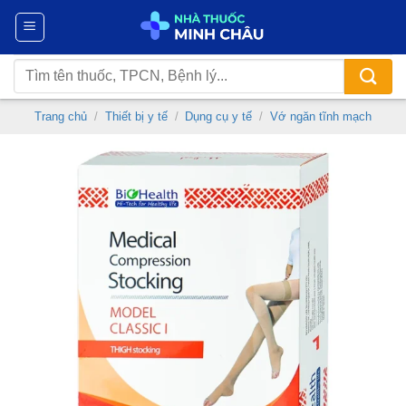
Chuyển
đến
nội
Tìm
dung
kiếm:
Trang chủ
/
Thiết bị y tế
/
Dụng cụ y tế
/
Vớ ngăn tĩnh mạch