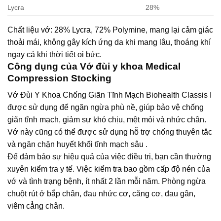
Lycra
28%
Chất liệu vớ: 28% Lycra, 72% Polymine, mang lại cảm giác
thoải mái, không gây kích ứng da khi mang lâu, thoáng khí
ngay cả khi thời tiết oi bức.
Công dụng của Vớ đùi y khoa Medical
Compression Stocking
Vớ Đùi Y Khoa Chống Giãn Tĩnh Mạch Biohealth Classis I
được sử dụng để ngăn ngừa phù nề, giúp bảo vệ chống
giãn tĩnh mạch, giảm sự khó chịu, mệt mỏi và nhức chân.
Vớ này cũng có thể được sử dụng hỗ trợ chống thuyên tắc
và ngăn chặn huyết khối tĩnh mạch sâu .
Để đảm bảo sự hiệu quả của việc điều trị, bạn cần thường
xuyên kiểm tra y tế. Việc kiểm tra bao gồm cấp độ nén của
vớ và tình trạng bệnh, ít nhất 2 lần mỗi năm. Phòng ngừa
chuột rút ở bắp chân, đau nhức cơ, căng cơ, đau gân,
viêm cẳng chân.