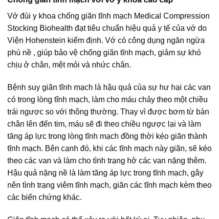
Vớ đùi y khoa chống giãn tĩnh mạch Medical Compression
Stocking Biohealth đạt tiêu chuẩn hiệu quả y tế của vớ do
Viện Hohenstein kiểm định. Vớ có công dụng ngăn ngừa
phù nề , giúp bảo vệ chống giãn tĩnh mạch, giảm sự khó
chịu ở chân, mệt mỏi và nhức chân.
Bệnh suy giãn tĩnh mạch là hậu quả của sự hư hại các van
có trong lòng tĩnh mạch, làm cho máu chảy theo một chiều
trái ngược so với thông thường. Thay vì được bơm từ bàn
chân lên đến tim, máu sẽ đi theo chiều ngược lại và làm
tăng áp lực trong lòng tĩnh mạch đồng thời kéo giãn thành
tĩnh mạch. Bên cạnh đó, khi các tĩnh mạch này giãn, sẽ kéo
theo các van và làm cho tình trạng hở các van nặng thêm.
Hậu quả nặng nề là làm tăng áp lực trong tĩnh mạch, gây
nên tình trạng viêm tĩnh mạch, giãn các tĩnh mạch kèm theo
các biến chứng khác.