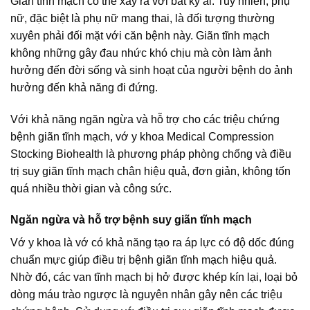
Giãn tĩnh mạch có thể xảy ra với bất kỳ ai. Tuy nhiên, phụ
nữ, đặc biệt là phụ nữ mang thai, là đối tượng thường
xuyên phải đối mặt với căn bệnh này. Giãn tĩnh mạch
không những gây đau nhức khó chịu mà còn làm ảnh
hưởng đến đời sống và sinh hoạt của người bệnh do ảnh
hưởng đến khả năng đi đứng.
Với khả năng ngăn ngừa và hỗ trợ cho các triệu chứng
bệnh giãn tĩnh mạch, vớ y khoa Medical Compression
Stocking Biohealth là phương pháp phòng chống và điều
trị suy giãn tĩnh mạch chân hiệu quả, đơn giản, không tốn
quá nhiều thời gian và công sức.
Ngăn ngừa và hỗ trợ bệnh suy giãn tĩnh mạch
Vớ y khoa là vớ có khả năng tạo ra áp lực có độ dốc đúng
chuẩn mực giúp điều trị bệnh giãn tĩnh mạch hiệu quả.
Nhờ đó, các van tĩnh mạch bị hở được khép kín lại, loại bỏ
dòng máu trào ngược là nguyên nhân gây nên các triệu