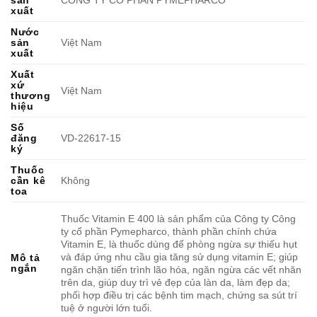
xuất
Nước
sản
Việt Nam
xuất
Xuất
xứ
Việt Nam
thương
hiệu
Số
đăng
VD-22617-15
ký
Thuốc
cần kê
Không
toa
Thuốc Vitamin E 400 là sản phẩm của Công ty Công
ty cổ phần Pymepharco, thành phần chính chứa
Vitamin E, là thuốc dùng để phòng ngừa sự thiếu hụt
và đáp ứng nhu cầu gia tăng sử dụng vitamin E; giúp
Mô tả
ngắn
ngăn chặn tiến trình lão hóa, ngăn ngừa các vết nhăn
trên da, giúp duy trì vẻ đẹp của làn da, làm đẹp da;
phối hợp điều trị các bệnh tim mạch, chứng sa sút trí
tuệ ở người lớn tuổi.