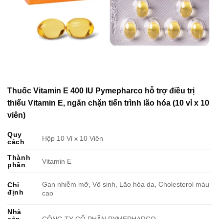
Thuốc Vitamin E 400 IU Pymepharco hỗ trợ điều trị
thiếu Vitamin E, ngăn chặn tiến trình lão hóa (10 vỉ x 10
viên)
Quy
Hộp 10 Vỉ x 10 Viên
cách
Thành
Vitamin E
phần
Gan nhiễm mỡ, Vô sinh, Lão hóa da, Cholesterol máu
Chỉ
định
cao
Nhà
sản
CÔNG TY CỔ PHẦN PYMEPHARCO