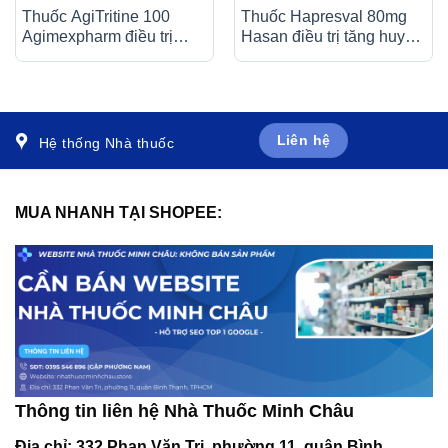
Thuốc AgiTritine 100
Thuốc Hapresval 80mg
Agimexpharm điều trị
Hasan điều trị tăng huyết
chứng đau do rối loạn
áp nguyên phát (10 vỉ x
chức năng của ống tiêu
10 viên)
hóa và đường mật (10 vỉ
x 10 viên)
Liên hệ
Hệ thống Nhà thuốc
MUA NHANH TẠI SHOPEE:
Thông tin liên hệ Nhà Thuốc Minh Châu
Địa chỉ:
332 Phan Văn Trị, phường 11, quận Bình