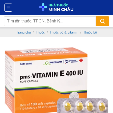
Chuyển
đến
nội
Tìm
dung
kiếm:
Trang chủ
/
Thuốc
/
Thuốc bổ & vitamin
/
Thuốc bổ