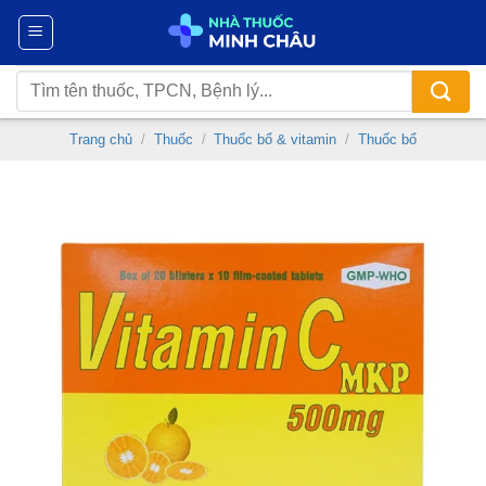
Chuyển
đến
nội
Tìm
dung
kiếm:
Trang chủ
/
Thuốc
/
Thuốc bổ & vitamin
/
Thuốc bổ