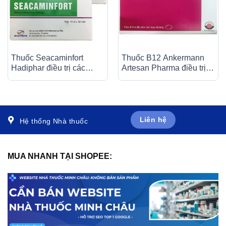
Thuốc Seacaminfort
Thuốc B12 Ankermann
Hadiphar điều trị các
Artesan Pharma điều trị
bệnh lý thần kinh ngoại
các bệnh thiếu máu, đau
biên (10 vỉ x 10 viên)
dây thần kinh (2 vỉ x 25
viên)
Liên hệ
Hệ thống Nhà thuốc
MUA NHANH TẠI SHOPEE: