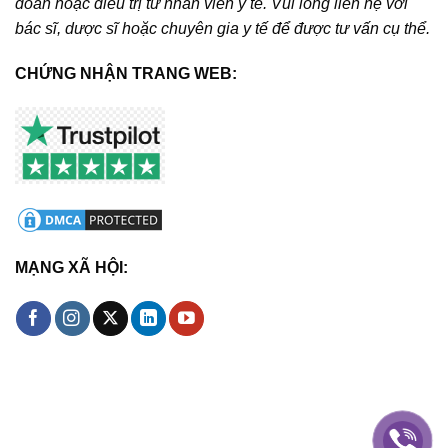
đoán hoặc điều trị từ nhân viên y tế. Vui lòng liên hệ với
bác sĩ, dược sĩ hoặc chuyên gia y tế để được tư vấn cụ thể.
CHỨNG NHẬN TRANG WEB:
MẠNG XÃ HỘI: