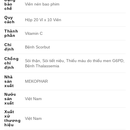
bào
Viên nén bao phim
chế
Quy
Hộp 20 Vỉ x 10 Viên
cách
Thành
Vitamin C
phần
Chỉ
Bệnh Scorbut
định
Chống
Sỏi thận, Sỏi tiết niệu, Thiếu máu do thiếu men G6PD,
chỉ
Bệnh Thalassemia
định
Nhà
sản
MEKOPHAR
xuất
Nước
sản
Việt Nam
xuất
Xuất
xứ
Việt Nam
thương
hiệu