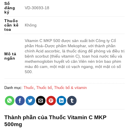
Số
đăng
VD-30693-18
ký
Thuốc
cần kê
Không
toa
Vitamin C MKP 500 được sản xuất bởi Công ty Cổ
phần Hoá–Dược phẩm Mekophar, với thành phần
chính Acid ascorbic, là thuốc dùng để phòng và điều trị
Mô tả
bệnh scorbut (thiếu vitamin C), toan hoá nước tiểu và
ngắn
methemoglobin huyết vô căn.Viên nén tròn bao phim
màu đỏ cam, một mặt có vạch ngang, một mặt có số
500.
Danh mục:
Thuốc
,
Thuốc bổ
,
Thuốc bổ & vitamin
Thành phần của Thuốc Vitamin C MKP
500mg