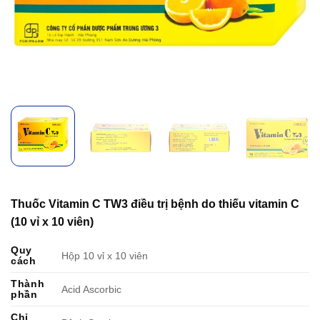
Thuốc Vitamin C TW3 điều trị bệnh do thiếu vitamin C
(10 vỉ x 10 viên)
Quy
Hộp 10 vỉ x 10 viên
cách
Thành
Acid Ascorbic
phần
Chỉ