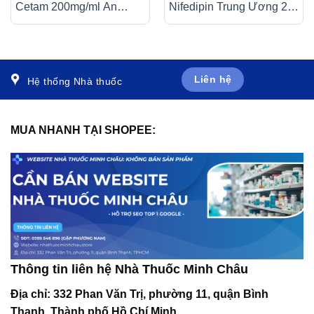
Cetam 200mg/ml An
Nifedipin Trung Ương 2
Thiên điều trị triệu chứng
dự phòng đau thắt ngực,
của hội chứng tâm thần
cao huyết áp (10 vỉ x 10
(60ml)
viên)
Liên hệ
Hệ thống Nhà thuốc
MUA NHANH TẠI SHOPEE:
Thông tin liên hệ Nhà Thuốc Minh Châu
Địa chỉ:
332 Phan Văn Trị, phường 11, quận Bình
Thạnh, Thành phố Hồ Chí Minh