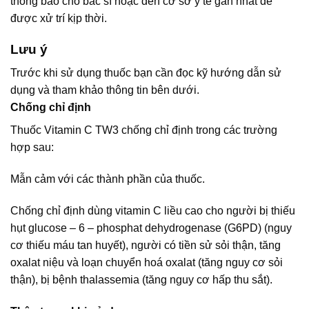
thông báo cho bác sĩ hoặc đến cơ sở y tế gần nhất để
được xử trí kịp thời.
Lưu ý
Trước khi sử dụng thuốc bạn cần đọc kỹ hướng dẫn sử
dụng và tham khảo thông tin bên dưới.
Chống chỉ định
Thuốc Vitamin C TW3 chống chỉ định trong các trường
hợp sau:
Mẫn cảm với các thành phần của thuốc.
Chống chỉ định dùng vitamin C liều cao cho người bị thiếu
hụt glucose – 6 – phosphat dehydrogenase (G6PD) (nguy
cơ thiếu máu tan huyết), người có tiền sử sỏi thận, tăng
oxalat niệu và loạn chuyển hoá oxalat (tăng nguy cơ sỏi
thận), bị bệnh thalassemia (tăng nguy cơ hấp thu sắt).