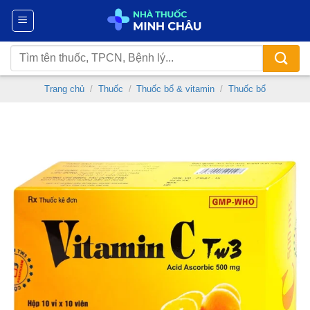
Chuyển
đến
nội
Tìm
dung
kiếm:
Trang chủ
/
Thuốc
/
Thuốc bổ & vitamin
/
Thuốc bổ