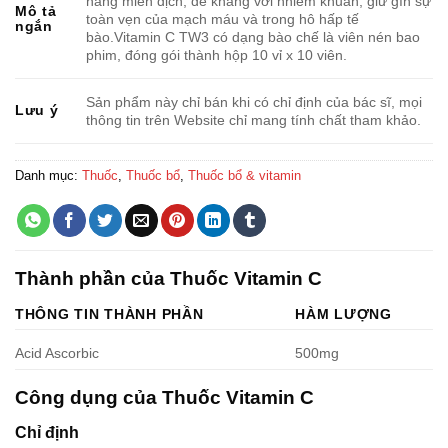
năng miễn dịch, đề kháng với nhiễm khuẩn, giữ gìn sự
Mô tả
toàn vẹn của mạch máu và trong hô hấp tế
ngắn
bào.Vitamin C TW3 có dạng bào chế là viên nén bao
phim, đóng gói thành hộp 10 vỉ x 10 viên.
Sản phẩm này chỉ bán khi có chỉ định của bác sĩ, mọi
Lưu ý
thông tin trên Website chỉ mang tính chất tham khảo.
Danh mục:
Thuốc
,
Thuốc bổ
,
Thuốc bổ & vitamin
Thành phần của Thuốc Vitamin C
THÔNG TIN THÀNH PHẦN
HÀM LƯỢNG
Acid Ascorbic
500mg
Công dụng của Thuốc Vitamin C
Chỉ định