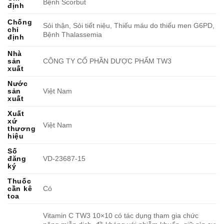
Bệnh Scorbut
định
Chống
Sỏi thận, Sỏi tiết niệu, Thiếu máu do thiếu men G6PD,
chỉ
Bệnh Thalassemia
định
Nhà
sản
CÔNG TY CỔ PHẦN DƯỢC PHẨM TW3
xuất
Nước
sản
Việt Nam
xuất
Xuất
xứ
Việt Nam
thương
hiệu
Số
đăng
VD-23687-15
ký
Thuốc
cần kê
Có
toa
Vitamin C TW3 10×10 có tác dụng tham gia chức