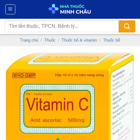
Chuyển
đến
nội
Tìm
dung
kiếm:
Trang chủ
/
Thuốc
/
Thuốc bổ & vitamin
/
Thuốc bổ