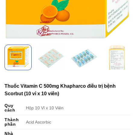
Thuốc Vitamin C 500mg Khapharco điều trị bệnh
Scorbut (10 vỉ x 10 viên)
Quy
Hộp 10 Vỉ x 10 Viên
cách
Thành
Acid Ascorbic
phần
Nhà