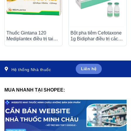
Thuốc Gintana 120
Bột pha tiêm Cefotaxone
Mediplantex điều trị tai
1g Bidiphar điều trị các
biến mạch máu não, thiểu
bệnh nhiễm khuẩn nặng
năng tuần hoàn não (6 vỉ
(10 lọ)
x 10 viên)
Liên hệ
Hệ thống Nhà thuốc
MUA NHANH TẠI SHOPEE: