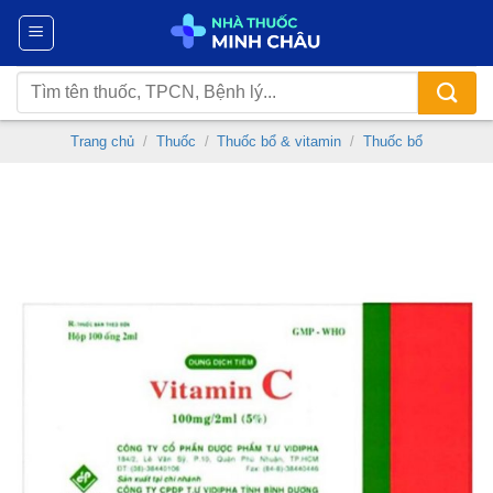
Chuyển
đến
nội
Tìm
dung
kiếm:
Trang chủ
/
Thuốc
/
Thuốc bổ & vitamin
/
Thuốc bổ