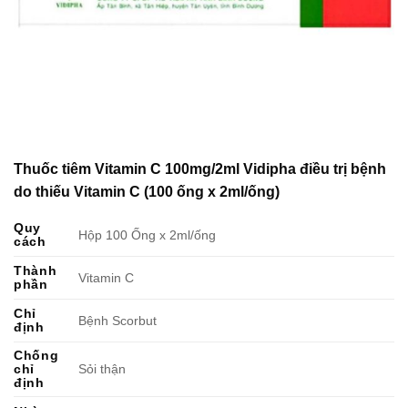
Thuốc tiêm Vitamin C 100mg/2ml Vidipha điều trị bệnh
do thiếu Vitamin C (100 ống x 2ml/ống)
Quy
Hộp 100 Ống x 2ml/ống
cách
Thành
Vitamin C
phần
Chỉ
Bệnh Scorbut
định
Chống
chỉ
Sỏi thận
định