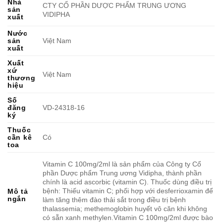
Nhà
CTY CỔ PHẦN DƯỢC PHẨM TRUNG ƯƠNG
sản
VIDIPHA
xuất
Nước
sản
Việt Nam
xuất
Xuất
xứ
Việt Nam
thương
hiệu
Số
đăng
VD-24318-16
ký
Thuốc
cần kê
Có
toa
Vitamin C 100mg/2ml là sản phẩm của Công ty Cổ
phần Dược phẩm Trung ương Vidipha, thành phần
chính là acid ascorbic (vitamin C). Thuốc dùng điều trị
bệnh: Thiếu vitamin C; phối hợp với desferrioxamin để
Mô tả
ngắn
làm tăng thêm đào thải sắt trong điều trị bệnh
thalassemia; methemoglobin huyết vô căn khi không
có sẵn xanh methylen.Vitamin C 100mg/2ml được bào