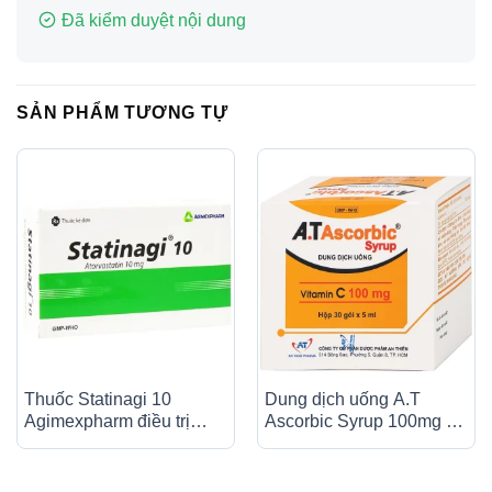
Đã kiểm duyệt nội dung
SẢN PHẨM TƯƠNG TỰ
Thuốc Statinagi 10
Dung dịch uống A.T
Agimexpharm điều trị
Ascorbic Syrup 100mg bổ
tăng cholesterol máu,
sung vitamin C, điều trị
giảm nguy cơ nhồi máu
bệnh scorbut (30 gói x
cơ tim (6 vỉ x 10 viên)
5ml)