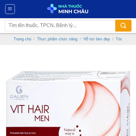
Chuyển
đến
nội
Tìm
dung
kiếm:
Trang chủ
/
Thực phẩm chức năng
/
Hỗ trợ làm đẹp
/
Tóc