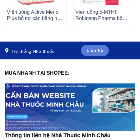
Viên uống Active Meno
Viên uống 5-MTHF
Plus hỗ trợ cân bằng nội
Robinson Pharma bổ
tiết nữ (4 vỉ x 15 viên)
sung vitamin, khoáng chất
cho nữ mang thai (60
viên)
Liên hệ
Hệ thống Nhà thuốc
MUA NHANH TẠI SHOPEE:
Thông tin liên hệ Nhà Thuốc Minh Châu