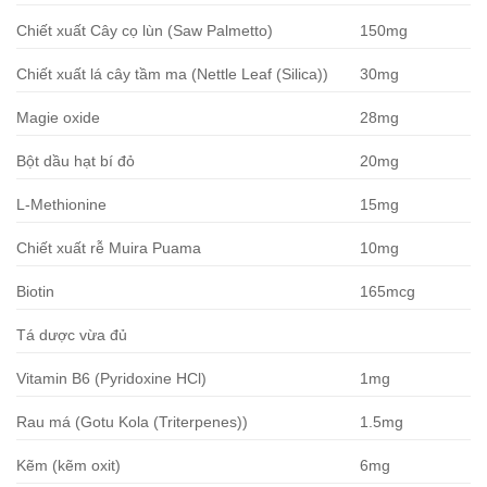
Chiết xuất Cây cọ lùn (Saw Palmetto)
150mg
Chiết xuất lá cây tầm ma (Nettle Leaf (Silica))
30mg
Magie oxide
28mg
Bột dầu hạt bí đỏ
20mg
L-Methionine
15mg
Chiết xuất rễ Muira Puama
10mg
Biotin
165mcg
Tá dược vừa đủ
Vitamin B6 (Pyridoxine HCl)
1mg
Rau má (Gotu Kola (Triterpenes))
1.5mg
Kẽm (kẽm oxit)
6mg