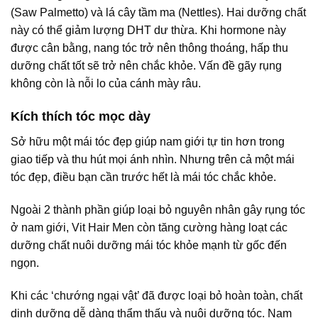
(Saw Palmetto) và lá cây tầm ma (Nettles). Hai dưỡng chất
này có thể giảm lượng DHT dư thừa. Khi hormone này
được cân bằng, nang tóc trở nên thông thoáng, hấp thu
dưỡng chất tốt sẽ trở nên chắc khỏe. Vấn đề gãy rụng
không còn là nỗi lo của cánh mày râu.
Kích thích tóc mọc dày
Sở hữu một mái tóc đẹp giúp nam giới tự tin hơn trong
giao tiếp và thu hút mọi ánh nhìn. Nhưng trên cả một mái
tóc đẹp, điều bạn cần trước hết là mái tóc chắc khỏe.
Ngoài 2 thành phần giúp loại bỏ nguyên nhân gây rụng tóc
ở nam giới, Vit Hair Men còn tăng cường hàng loạt các
dưỡng chất nuôi dưỡng mái tóc khỏe mạnh từ gốc đến
ngọn.
Khi các ‘chướng ngại vật’ đã được loại bỏ hoàn toàn, chất
dinh dưỡng dễ dàng thẩm thấu và nuôi dưỡng tóc. Nam