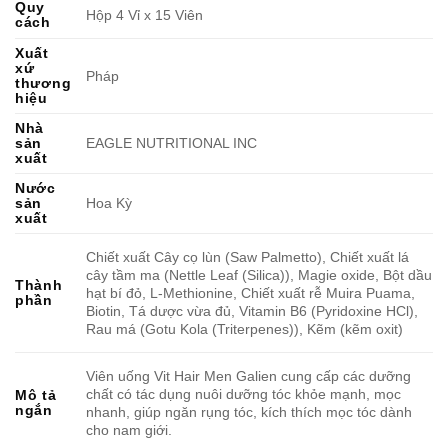
Quy
Hộp 4 Vỉ x 15 Viên
cách
Xuất
xứ
Pháp
thương
hiệu
Nhà
sản
EAGLE NUTRITIONAL INC
xuất
Nước
sản
Hoa Kỳ
xuất
Chiết xuất Cây cọ lùn (Saw Palmetto), Chiết xuất lá
cây tầm ma (Nettle Leaf (Silica)), Magie oxide, Bột dầu
Thành
hạt bí đỏ, L-Methionine, Chiết xuất rễ Muira Puama,
phần
Biotin, Tá dược vừa đủ, Vitamin B6 (Pyridoxine HCl),
Rau má (Gotu Kola (Triterpenes)), Kẽm (kẽm oxit)
Viên uống Vit Hair Men Galien cung cấp các dưỡng
chất có tác dụng nuôi dưỡng tóc khỏe mạnh, mọc
Mô tả
ngắn
nhanh, giúp ngăn rụng tóc, kích thích mọc tóc dành
cho nam giới.