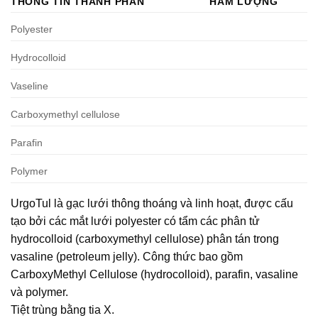
THÔNG TIN THÀNH PHẦN
HÀM LƯỢNG
Polyester
Hydrocolloid
Vaseline
Carboxymethyl cellulose
Parafin
Polymer
UrgoTul là gạc lưới thông thoáng và linh hoạt, được cấu
tạo bởi các mắt lưới polyester có tẩm các phân tử
hydrocolloid (carboxymethyl cellulose) phân tán trong
vasaline (petroleum jelly). Công thức bao gồm
CarboxyMethyl Cellulose (hydrocolloid), parafin, vasaline
và polymer.
Tiệt trùng bằng tia X.