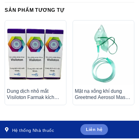
SẢN PHẨM TƯƠNG TỰ
Dung dịch nhỏ mắt
Mặt nạ xông khí dung
Visiloton Farmak kích
Greetmed Aerosol Mask
thích tái tạo màng nhầy
size L (1 cái)
của mắt (10ml)
Liên hệ
Hệ thống Nhà thuốc