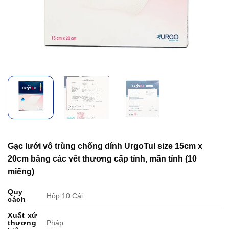
Gạc lưới vô trùng chống dính UrgoTul size 15cm x
20cm băng các vết thương cấp tính, mãn tính (10
miếng)
Quy
Hộp 10 Cái
cách
Xuất xứ
thương
Pháp