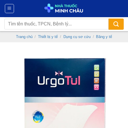
Chuyển
đến
nội
Tìm
dung
kiếm:
Trang chủ
/
Thiết bị y tế
/
Dụng cụ sơ cứu
/
Băng y tế