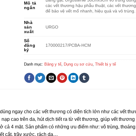
Băng gạc Urgosterile 30cmx9cm vô trùng dùn
Mô tả
các vết thương hậu phẫu thuật, các vết thương
ngắn
để bảo vệ vết mổ nhanh, hiệu quả và vô trùng.
Nhà
sản
URGO
xuất
Số
đăng
170000217/PCBA-HCM
ký
Danh mục:
Băng y tế
,
Dụng cụ sơ cứu
,
Thiết bị y tế
 dùng ngay cho các vết thương có diện tích lớn như các vết th
nạp cao trên da, hút dịch tiết ra từ vết thương, giúp vết thương
 ở cả 4 mặt. Sản phẩm có những ưu điểm như: vô trùng, thoáng 
ết cắt, trầy xước, rách da…