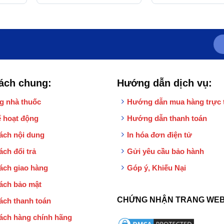
 viêm
(24 kim)
trên cơ thể sau chấ
thương
ách chung:
Hướng dẫn dịch vụ:
g nhà thuốc
Hướng dẫn mua hàng trực 
 hoạt động
Hướng dẫn thanh toán
ách nội dung
In hóa đơn điện tử
ách đổi trả
Gửi yêu cầu bảo hành
ách giao hàng
Góp ý, Khiếu Nại
ách bảo mật
CHỨNG NHẬN TRANG WEB
ách thanh toán
ách hàng chính hãng