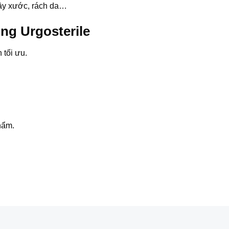
rầy xước, rách da…
ng Urgosterile
 tối ưu.
hẩm.