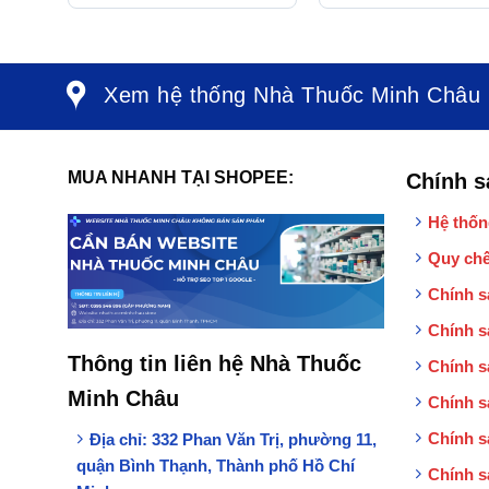
size L (1 cái)
trị các bệnh âm đạo,
âm đạo (10 viên)
Xem hệ thống Nhà Thuốc Minh Châu
MUA NHANH TẠI SHOPEE:
Chính s
Hệ thốn
Quy chế
Chính s
Chính s
Thông tin liên hệ Nhà Thuốc
Chính s
Minh Châu
Chính s
Chính s
Địa chỉ:
332 Phan Văn Trị, phường 11,
quận Bình Thạnh, Thành phố Hồ Chí
Chính s