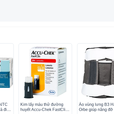
 NTC
Kim lấy máu thử đường
Áo vùng lưng B3 
à điều
huyết Accu-Chek FastClik
Orbe giúp nâng đỡ