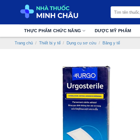
Chuyển
Tìm
đến
kiếm:
nội
dung
THỰC PHẨM CHỨC NĂNG
DƯỢC MỸ PHẨM
Trang chủ
/
Thiết bị y tế
/
Dụng cụ sơ cứu
/
Băng y tế