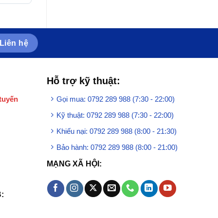
n
để hút dịch đờm trong
chia độ rõ nét
khoang mũi, miệng, họng
Liên hệ
Hỗ trợ kỹ thuật:
tuyến
Gọi mua: 0792 289 988 (7:30 - 22:00)
Kỹ thuật: 0792 289 988 (7:30 - 22:00)
Khiếu nại: 0792 289 988 (8:00 - 21:30)
Bảo hành: 0792 289 988 (8:00 - 21:00)
MẠNG XÃ HỘI:
: