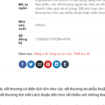
Urgosterile 25cmx9cm có tác dụng băng các v
hậu phẫu, các vết thương ngoài da, bảo vệ vế
Mô tả
ngắn
nhanh, hiệu quả và vô trùng. Rất phù hợp cho 
thương lớn như sau phẫu thuật hoặc chấn thư
Nhà
sản
URGO
xuất
Số
đăng
170000217/PCBA-HCM
ký
Danh mục:
Băng y tế
,
Dụng cụ sơ cứu
,
Thiết bị y tế
ác vết thương có diện tích lớn như các vết thương do phẫu thuậ
ết thương lớn một cách thuận tiện hơn rất nhiều với những tha