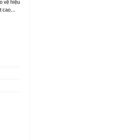
o vệ hiệu
út cao…