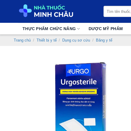
Chuyển
Tìm
đến
kiếm:
nội
dung
THỰC PHẨM CHỨC NĂNG
DƯỢC MỸ PHẨM
Trang chủ
/
Thiết bị y tế
/
Dụng cụ sơ cứu
/
Băng y tế