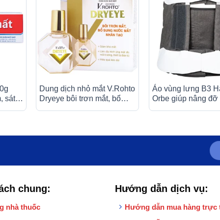
10g
Dung dịch nhỏ mắt V.Rohto
Áo vùng lưng B3 
, sát
Dryeye bôi trơn mắt, bổ
Orbe giúp nâng đỡ
iảm đau
sung nước mắt nhân tạo
trên cơ thể sau chấ
(13ml)
thương
ách chung:
Hướng dẫn dịch vụ:
g nhà thuốc
Hướng dẫn mua hàng trực 