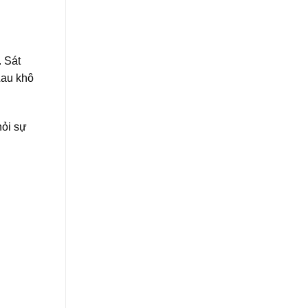
. Sát
Lau khô
hỏi sự