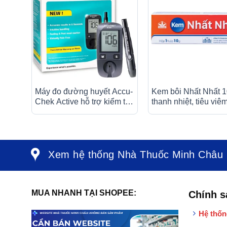
Máy đo đường huyết Accu-
Kem bôi Nhất Nhất 
Chek Active hỗ trợ kiểm tra
thanh nhiệt, tiêu viêm
lượng đường trong máu
trùng, giảm ngứa, g
Xem hệ thống Nhà Thuốc Minh Châu
MUA NHANH TẠI SHOPEE:
Chính s
Hệ thốn