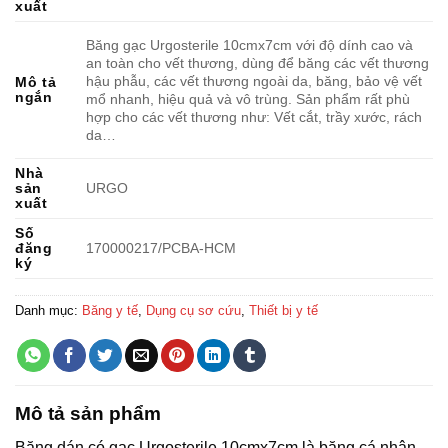
xuất
Băng gạc Urgosterile 10cmx7cm với độ dính cao và
an toàn cho vết thương, dùng để băng các vết thương
hậu phẫu, các vết thương ngoài da, băng, bảo vệ vết
Mô tả
ngắn
mổ nhanh, hiệu quả và vô trùng. Sản phẩm rất phù
hợp cho các vết thương như: Vết cắt, trầy xước, rách
da…
Nhà
sản
URGO
xuất
Số
đăng
170000217/PCBA-HCM
ký
Danh mục:
Băng y tế
,
Dụng cụ sơ cứu
,
Thiết bị y tế
Mô tả sản phẩm
Băng dán có gạc Urgosterile 10cmx7cm là băng cá nhân