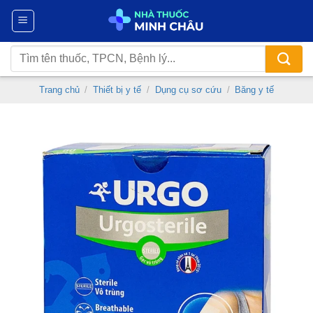
Chuyển
đến
nội
Tìm
dung
kiếm:
Trang chủ
/
Thiết bị y tế
/
Dụng cụ sơ cứu
/
Băng y tế