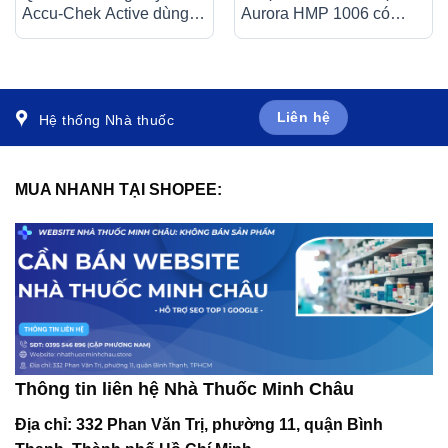
Accu-Chek Active dùng
Aurora HMP 1006 có
cho máy Accu-Chek
vạch chia độ rõ nét
Active (50 cái)
Liên hệ
Hệ thống Nhà thuốc
MUA NHANH TẠI SHOPEE:
Thông tin liên hệ Nhà Thuốc Minh Châu
Địa chỉ:
332 Phan Văn Trị, phường 11, quận Bình