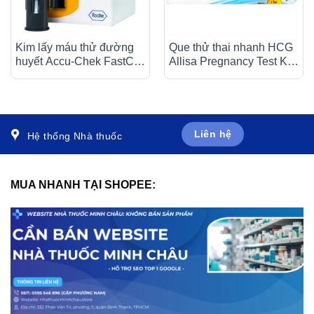
Kim lấy máu thử đường
Que thử thai nhanh HCG
huyết Accu-Chek FastClik
Allisa Pregnancy Test Kit
(24 kim)
Traphaco phát hiện 7 – 10
ngày sau khi thụ thai
Liên hệ
Hệ thống Nhà thuốc
MUA NHANH TẠI SHOPEE: