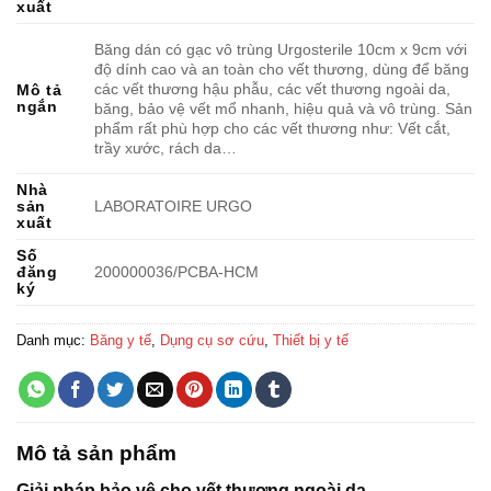
xuất
Băng dán có gạc vô trùng Urgosterile 10cm x 9cm với
độ dính cao và an toàn cho vết thương, dùng để băng
các vết thương hậu phẫu, các vết thương ngoài da,
Mô tả
ngắn
băng, bảo vệ vết mổ nhanh, hiệu quả và vô trùng. Sản
phẩm rất phù hợp cho các vết thương như: Vết cắt,
trầy xước, rách da…
Nhà
sản
LABORATOIRE URGO
xuất
Số
đăng
200000036/PCBA-HCM
ký
Danh mục:
Băng y tế
,
Dụng cụ sơ cứu
,
Thiết bị y tế
Mô tả sản phẩm
Giải pháp bảo vệ cho vết thương ngoài da