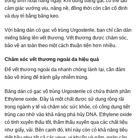
trong sinh hoạt hằng ngày. Khi dùng băng gạc có thể tạo
cảm giác vướng víu, nặng nề, đồng thời còn cần cố định
và duy trì bằng băng keo.
Với băng dán có gạc vô trùng Urgosterile, bạn chỉ cần dán
miếng băng lên vết thương. Vết thương được chăm sóc,
bảo vệ an toàn theo một cách thuận tiện hơn nhiều.
Chăm sóc vết thương ngoài da hiệu quả
Để vết thương ngoài da nhanh chóng lành lại, cần đảm
bảo vô trùng để tránh gây nhiễm trùng.
Băng dán có gạc vô trùng Urgosterile có chứa thành phần
Ethylene oxide. Đây là một chất được sử dụng rộng rãi
trong ngành y tế và chăm sóc sức khỏe, có công dụng tiệt
trùng cao nhờ vào khả năng phá hủy DNA. Ethylene oxide
có tính xuyên thấu tốt, thẩm thấu xuyên qua các chất liệu
như giấy, vải. Bên cạnh đó, khí này còn có khả năng tiêu
diệt hầu như tất cả các virus, vi khuẩn và nấm, ngăn cản