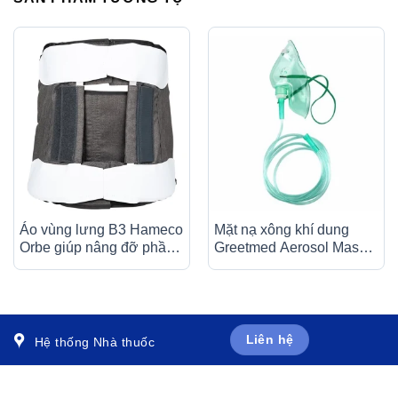
Áo vùng lưng B3 Hameco
Mặt nạ xông khí dung
Orbe giúp nâng đỡ phần
Greetmed Aerosol Mask
trên cơ thể sau chấn
size L (1 cái)
thương
Liên hệ
Hệ thống Nhà thuốc