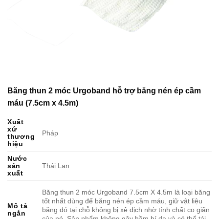
Băng thun 2 móc Urgoband hỗ trợ băng nén ép cầm
máu (7.5cm x 4.5m)
Xuất
xứ
Pháp
thương
hiệu
Nước
sản
Thái Lan
xuất
Băng thun 2 móc Urgoband 7.5cm X 4.5m là loại băng
tốt nhất dùng để băng nén ép cầm máu, giữ vật liệu
Mô tả
băng đó tại chỗ không bị xê dịch nhờ tính chất co giãn
ngắn
của nó. Sản phẩm không gây hầm bí da và có thể tái