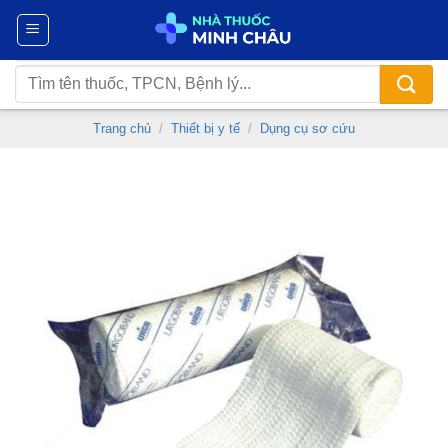
Chuyển
đến
nội
Tìm
dung
kiếm:
Trang chủ
/
Thiết bị y tế
/
Dụng cụ sơ cứu