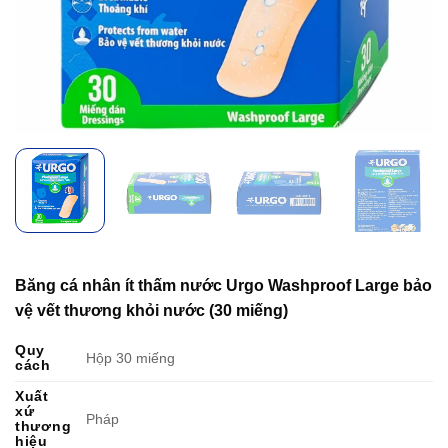
Băng cá nhân ít thấm nước Urgo Washproof Large bảo
vệ vết thương khỏi nước (30 miếng)
Quy
Hộp 30 miếng
cách
Xuất
xứ
Pháp
thương
hiệu