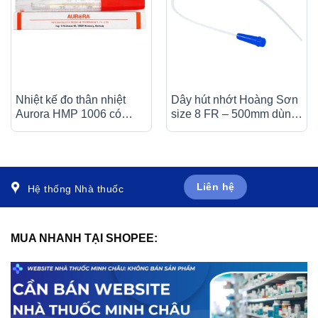
Nhiệt kế đo thân nhiệt
Dây hút nhớt Hoàng Sơn
Aurora HMP 1006 có
size 8 FR – 500mm dùng
vạch chia độ rõ nét
để hút dịch đờm trong
khoang mũi, miệng, họng
Liên hệ
Hệ thống Nhà thuốc
MUA NHANH TẠI SHOPEE: