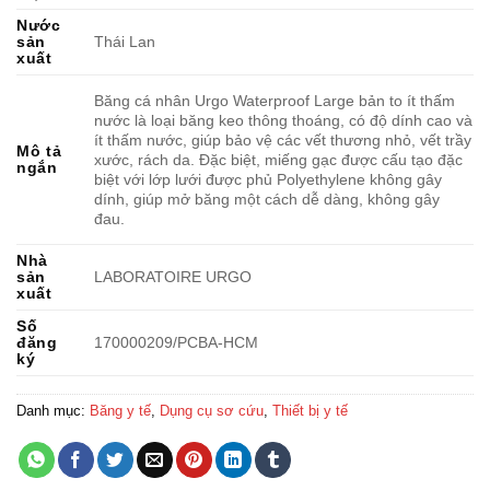
Nước
sản
Thái Lan
xuất
Băng cá nhân Urgo Waterproof Large bản to ít thấm
nước là loại băng keo thông thoáng, có độ dính cao và
ít thấm nước, giúp bảo vệ các vết thương nhỏ, vết trầy
Mô tả
xước, rách da. Đặc biệt, miếng gạc được cấu tạo đặc
ngắn
biệt với lớp lưới được phủ Polyethylene không gây
dính, giúp mở băng một cách dễ dàng, không gây
đau.
Nhà
sản
LABORATOIRE URGO
xuất
Số
đăng
170000209/PCBA-HCM
ký
Danh mục:
Băng y tế
,
Dụng cụ sơ cứu
,
Thiết bị y tế