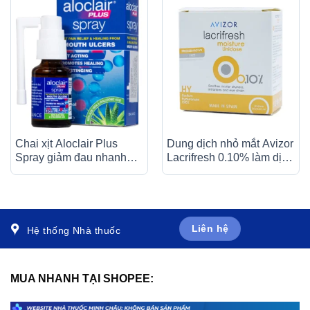
Chai xịt Aloclair Plus
Dung dịch nhỏ mắt Avizor
Spray giảm đau nhanh
Lacrifresh 0.10% làm dịu
bệnh tay chân miệng,
tình trạng khô mắt, kích
nhiệt miệng, chỉnh nha,
ứng và mỏi mắt (20 ống x
nhổ răng (15ml)
0,40ml)
Liên hệ
Hệ thống Nhà thuốc
MUA NHANH TẠI SHOPEE: