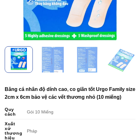
Băng cá nhân độ dính cao, co giãn tốt Urgo Family size
2cm x 6cm bảo vệ các vết thương nhỏ (10 miếng)
Quy
Gói 10 Miếng
cách
Xuất
xứ
Pháp
thương
hiệu