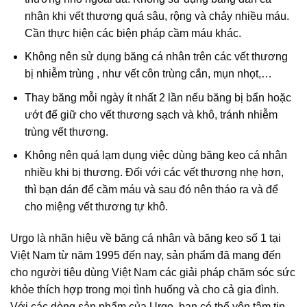
nhân khi vết thương quá sâu, rộng và chảy nhiều máu.
Cần thực hiện các biện pháp cầm máu khác.
Không nên sử dụng băng cá nhân trên các vết thương
bị nhiễm trùng , như vết côn trùng cắn, mụn nhọt,…
Thay băng mỗi ngày ít nhất 2 lần nếu băng bị bẩn hoặc
ướt để giữ cho vết thương sạch và khô, tránh nhiễm
trùng vết thương.
Không nên quá lạm dụng việc dùng băng keo cá nhân
nhiều khi bị thương. Đối với các vết thương nhẹ hơn,
thì bạn dán để cầm máu và sau đó nên tháo ra và để
cho miệng vết thương tự khô.
Urgo là nhãn hiệu về băng cá nhân và băng keo số 1 tại
Việt Nam từ năm 1995 đến nay, sản phẩm đã mang đến
cho người tiêu dùng Việt Nam các giải pháp chăm sóc sức
khỏe thích hợp trong mọi tình huống và cho cả gia đình.
Với các dòng sản phẩm của Urgo, bạn có thể yên tâm tin