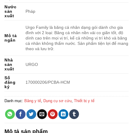
Nước
sản
Pháp
xuất
Urgo Family là băng cá nhân dạng gói dành cho gia
đình với 2 loại: Băng cá nhân nền vải co giãn tốt, độ
Mô tả
dính cao trên mọi vị trí, kể cả những vị trí khó và băng
ngắn
cá nhân không thấm nước. Sản phẩm tiện lợi để mang
theo và lưu trữ.
Nhà
sản
URGO
xuất
Số
đăng
170000206/PCBA-HCM
ký
Danh mục:
Băng y tế
,
Dụng cụ sơ cứu
,
Thiết bị y tế
Mô tả sản phẩm