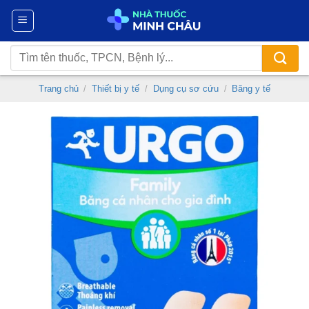
Chuyển
đến
nội
Tìm
dung
kiếm:
Trang chủ
/
Thiết bị y tế
/
Dụng cụ sơ cứu
/
Băng y tế