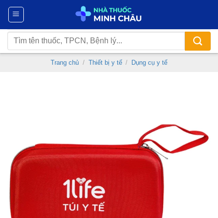
Chuyển
đến
nội
Tìm
dung
kiếm:
Trang chủ
/
Thiết bị y tế
/
Dụng cụ y tế