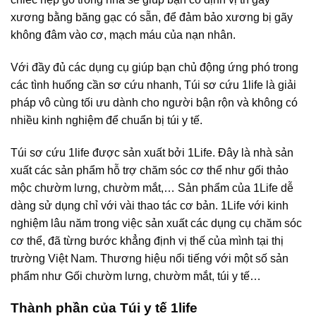
xương bằng băng gạc có sẵn, để đảm bảo xương bị gãy
không đâm vào cơ, mạch máu của nạn nhân.
Với đầy đủ các dụng cụ giúp bạn chủ động ứng phó trong
các tình huống cần sơ cứu nhanh, Túi sơ cứu 1life là giải
pháp vô cùng tối ưu dành cho người bận rộn và không có
nhiều kinh nghiệm để chuẩn bị túi y tế.
Túi sơ cứu 1life được sản xuất bởi 1Life. Đây là nhà sản
xuất các sản phẩm hỗ trợ chăm sóc cơ thể như gối thảo
mộc chườm lưng, chườm mắt,… Sản phẩm của 1Life dễ
dàng sử dụng chỉ với vài thao tác cơ bản. 1Life với kinh
nghiệm lâu năm trong việc sản xuất các dụng cụ chăm sóc
cơ thể, đã từng bước khẳng định vị thế của mình tại thị
trường Việt Nam. Thương hiệu nổi tiếng với một số sản
phẩm như Gối chườm lưng, chườm mắt, túi y tế…
Thành phần của Túi y tế 1life