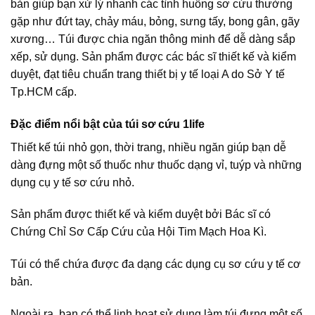
bản giúp bạn xử lý nhanh các tình huống sơ cứu thường
gặp như đứt tay, chảy máu, bỏng, sưng tấy, bong gân, gãy
xương… Túi được chia ngăn thông minh để dễ dàng sắp
xếp, sử dụng. Sản phẩm được các bác sĩ thiết kế và kiểm
duyệt, đạt tiêu chuẩn trang thiết bị y tế loại A do Sở Y tế
Tp.HCM cấp.
Đặc điểm nổi bật của túi sơ cứu 1life
Thiết kế túi nhỏ gọn, thời trang, nhiều ngăn giúp bạn dễ
dàng đựng một số thuốc như thuốc dạng vỉ, tuýp và những
dụng cụ y tế sơ cứu nhỏ.
Sản phẩm được thiết kế và kiểm duyệt bởi Bác sĩ có
Chứng Chỉ Sơ Cấp Cứu của Hội Tim Mạch Hoa Kì.
Túi có thể chứa được đa dạng các dụng cụ sơ cứu y tế cơ
bản.
Ngoài ra, bạn có thể linh hoạt sử dụng làm túi đựng một số