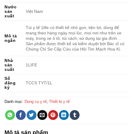
Nước
sản
Việt Nam
xuất
Túi y tế 1life có thiết kế nhỏ gọn, tiện lợi, dùng để
mang theo hàng ngày mọi lúc, mọi nơi như trên xe
Mô tả
máy, trong xe ô tô, túi xách, sử dụng tại gia đình…
ngắn
Sản phẩm được thiết kế và kiểm duyệt bởi Bác sĩ có
Chứng Chỉ Sơ Cấp Cứu của Hội Tim Mạch Hoa Kì.
Nhà
sản
1LIFE
xuất
Số
đăng
TCCS TYT/1L
ký
Danh mục:
Dụng cụ y tế
,
Thiết bị y tế
Mô tả sản phẩm