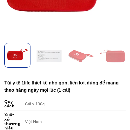
Túi y tế 1life thiết kế nhỏ gọn, tiện lợi, dùng để mang
theo hàng ngày mọi lúc (1 cái)
Quy
Cái x 100g
cách
Xuất
xứ
Việt Nam
thương
hiệu