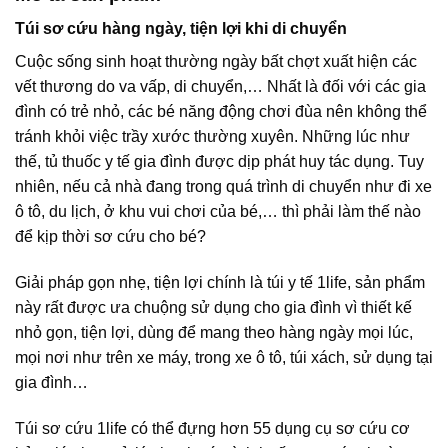
Túi sơ cứu hàng ngày, tiện lợi khi di chuyển
Cuộc sống sinh hoạt thường ngày bất chợt xuất hiện các
vết thương do va vấp, di chuyển,… Nhất là đối với các gia
đình có trẻ nhỏ, các bé năng động chơi đùa nên không thể
tránh khỏi việc trầy xước thường xuyên. Những lúc như
thế, tủ thuốc y tế gia đình được dịp phát huy tác dụng. Tuy
nhiên, nếu cả nhà đang trong quá trình di chuyển như đi xe
ô tô, du lịch, ở khu vui chơi của bé,… thì phải làm thế nào
để kịp thời sơ cứu cho bé?
Giải pháp gọn nhẹ, tiện lợi chính là túi y tế 1life, sản phẩm
này rất được ưa chuộng sử dụng cho gia đình vì thiết kế
nhỏ gọn, tiện lợi, dùng để mang theo hàng ngày mọi lúc,
mọi nơi như trên xe máy, trong xe ô tô, túi xách, sử dụng tại
gia đình…
Túi sơ cứu 1life có thể đựng hơn 55 dụng cụ sơ cứu cơ