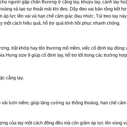
u cho người gặp chấn thương ở cẳng tay, khuỷu tay, cánh tay hoặ
oáng và tạo sự thoải mái khi đeo. Dây đeo vai bản rộng kết hợ
ảm áp lực lên vai và hạn chế cảm giác đau nhức. Túi treo tay nà
ay một cách hiệu quả, hỗ trợ quá trình hồi phục nhanh chóng.
ng, trật khớp hay tổn thương mô mềm, việc cố định tay đóng va
Gia Hưng size 9 giúp cố định tay, hỗ trợ tốt trong các trường hợp
ặc cẳng tay.
iệu vải lưới mềm, giúp tăng cường sự thông thoáng, hạn chế cảm 
ượng của tay một cách đồng đều mà còn giảm áp lực lên vùng va