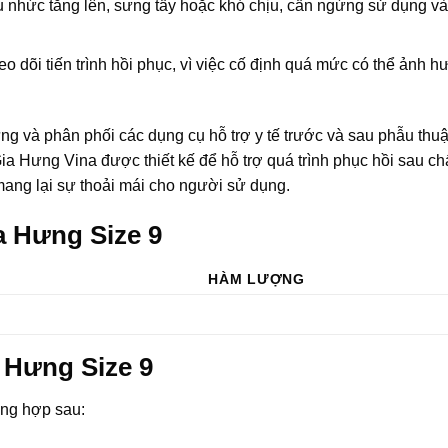
au nhức tăng lên, sưng tấy hoặc khó chịu, cần ngừng sử dụng v
dõi tiến trình hồi phục, vì việc cố định quá mức có thể ảnh 
g và phân phối các dụng cụ hỗ trợ y tế trước và sau phẫu thuật
Hưng Vina được thiết kế để hỗ trợ quá trình phục hồi sau ch
ang lại sự thoải mái cho người sử dụng.
ia Hưng Size 9
HÀM LƯỢNG
a Hưng Size 9
ờng hợp sau: