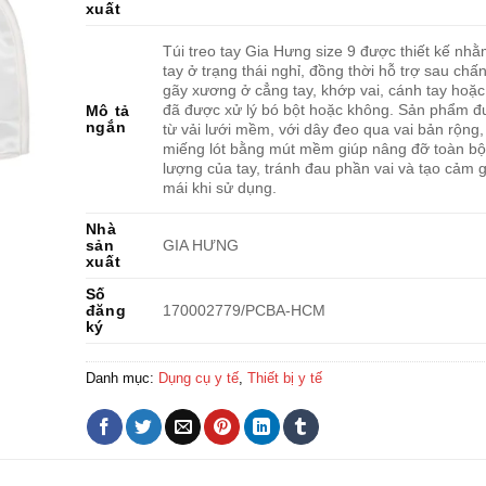
xuất
Túi treo tay Gia Hưng size 9 được thiết kế nhằ
tay ở trạng thái nghỉ, đồng thời hỗ trợ sau chấ
gãy xương ở cẳng tay, khớp vai, cánh tay hoặc
đã được xử lý bó bột hoặc không. Sản phẩm đ
Mô tả
ngắn
từ vải lưới mềm, với dây đeo qua vai bản rộng
miếng lót bằng mút mềm giúp nâng đỡ toàn bộ
lượng của tay, tránh đau phần vai và tạo cảm g
mái khi sử dụng.
Nhà
sản
GIA HƯNG
xuất
Số
đăng
170002779/PCBA-HCM
ký
Danh mục:
Dụng cụ y tế
,
Thiết bị y tế