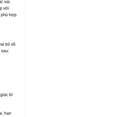
c vai.
p với
y phù hợp
i trò vô
 sau:
giác bí
i, hạn