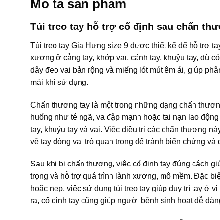
Mô tả sản phẩm
Túi treo tay hỗ trợ cố định sau chấn th
Túi treo tay Gia Hưng size 9 được thiết kế để hỗ trợ t
xương ở cẳng tay, khớp vai, cánh tay, khuỷu tay, dù c
dây đeo vai bản rộng và miếng lót mút êm ái, giúp phân
mái khi sử dụng.
Chấn thương tay là một trong những dạng chấn thương 
huống như té ngã, va đập mạnh hoặc tai nạn lao động
tay, khuỷu tay và vai. Việc điều trị các chấn thương n
vệ tay đóng vai trò quan trọng để tránh biến chứng và 
Sau khi bị chấn thương, việc cố định tay đúng cách g
trọng và hỗ trợ quá trình lành xương, mô mềm. Đặc bi
hoặc nẹp, việc sử dụng túi treo tay giúp duy trì tay ở v
ra, cố định tay cũng giúp người bệnh sinh hoạt dễ dàn