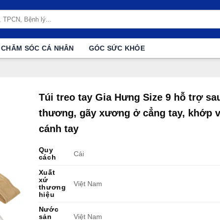
CHĂM SÓC CÁ NHÂN
GÓC SỨC KHỎE
Túi treo tay Gia Hưng Size 9 hỗ trợ sa
thương, gãy xương ở cẳng tay, khớp v
cánh tay
Quy
Cái
cách
Xuất
xứ
Việt Nam
thương
hiệu
Nước
sản
Việt Nam