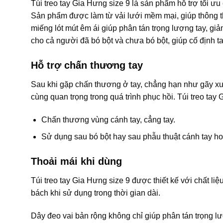
Túi treo tay Gia Hưng size 9 là sản phẩm hỗ trợ tối ư
Sản phẩm được làm từ vải lưới mềm mại, giúp thông th
miếng lót mút êm ái giúp phân tán trọng lượng tay, gi
cho cả người đã bó bột và chưa bó bột, giúp cố định t
Hỗ trợ chấn thương tay
Sau khi gặp chấn thương ở tay, chẳng hạn như gãy xươ
cùng quan trọng trong quá trình phục hồi. Túi treo tay 
Chấn thương vùng cánh tay, cẳng tay.
Sử dụng sau bó bột hay sau phẫu thuật cánh tay ho
Thoải mái khi dùng
Túi treo tay Gia Hưng size 9 được thiết kế với chất l
bách khi sử dụng trong thời gian dài.
Dây đeo vai bản rộng không chỉ giúp phân tán trọng l