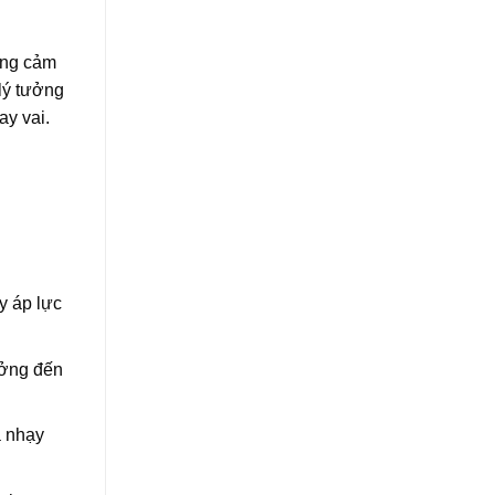
ùng cảm
 lý tưởng
ay vai.
y áp lực
ưởng đến
a nhạy