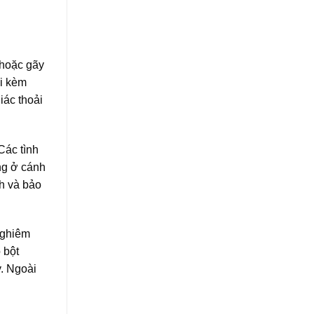
 hoặc gãy
đi kèm
iác thoải
Các tình
ng ở cánh
nh và bảo
nghiêm
 bột
y. Ngoài