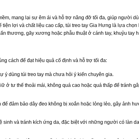
mềm, mang lại sự êm ái và hỗ trợ nâng đỡ tối đa, giúp người d
ế tiện lợi và chất liệu cao cấp, túi treo tay Gia Hưng là lựa chọn
ấn thương, gãy xương hoặc phẫu thuật ở cánh tay, khuỷu tay h
ng cách để đạt hiệu quả cố định và hỗ trợ tối đa:
ự ý dùng túi treo tay mà chưa hỏi ý kiến chuyên gia.
ữ ở tư thế thoải mái, không quá cao hoặc quá thấp để tránh gâ
ên để đảm bảo dây đeo không bị xoắn hoặc lỏng lẻo, gây ảnh h
ệ sinh và tránh kích ứng da, đặc biệt với những người có làn d