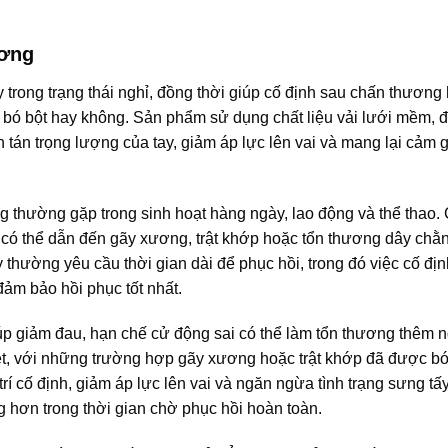
ương
ay trong trạng thái nghỉ, đồng thời giúp cố định sau chấn thương
ó bó bột hay không. Sản phẩm sử dụng chất liệu vải lưới mềm, 
 tán trọng lượng của tay, giảm áp lực lên vai và mang lại cảm g
thường gặp trong sinh hoạt hàng ngày, lao động và thể thao. 
 có thể dẫn đến gãy xương, trật khớp hoặc tổn thương dây chằ
ày thường yêu cầu thời gian dài để phục hồi, trong đó việc cố đị
đảm bảo hồi phục tốt nhất.
iúp giảm đau, hạn chế cử động sai có thể làm tổn thương thêm 
ệt, với những trường hợp gãy xương hoặc trật khớp đã được bó
ị trí cố định, giảm áp lực lên vai và ngăn ngừa tình trạng sưng tấ
g hơn trong thời gian chờ phục hồi hoàn toàn.