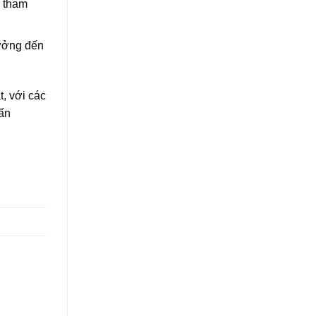
à tham
hưởng đến
, với các
ấn