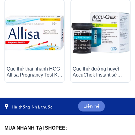
Que thử thai nhanh HCG
Que thử đường huyết
Allisa Pregnancy Test Kit
AccuChek Instant sử
Traphaco phát hiện 7 – 10
dụng cho các máy đo
ngày sau khi thụ thai
Roul-Chek Instant và
Accu-Chek Instant S (25
cái)
Liên hệ
Hệ thống Nhà thuốc
MUA NHANH TẠI SHOPEE: