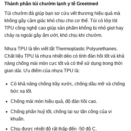
Thành phần túi chườm lạnh y tế Greetmed
Túi chườm đá giúp bạn sơ cứu vết thương hiệu quả mà
không gây cảm giác khó chịu cho cơ thể. Túi có lớp lót
TPU công nghệ cao giúp sản phẩm không bị nhỏ giọt hay
chảy ra ngoài gây ẩm ướt, khó chịu khi chườm.
Nhựa TPU là tên viết tắt Thermoplastic Polyurethanes.
Chất liệu TPU là nhựa nhiệt dẻo có tính đàn hồi tốt và khả
năng chống mài mòn cực tốt và có thể sử dụng trong thời
gian dài. Ưu điểm của nhựa TPU là:
Có khả năng chống trầy xước, chống dầu mỡ và chống
bức xạ tốt.
Chống mài mòn hiệu quả, độ đàn hồi cao.
Chống phân huỷ tốt, chống lại sự tấn công của vi
khuẩn.
Chịu được nhiệt độ rất thấp đến -50 độ C.