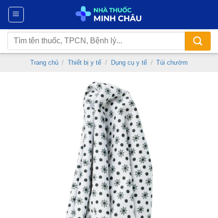
Chuyển
đến
nội
Tìm
dung
kiếm:
Trang chủ
/
Thiết bị y tế
/
Dụng cụ y tế
/
Túi chườm