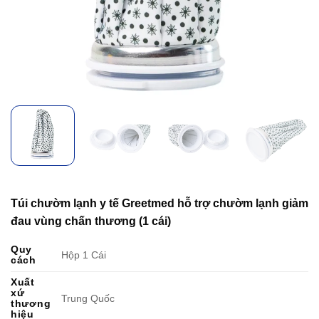
Túi chườm lạnh y tế Greetmed hỗ trợ chườm lạnh giảm
đau vùng chấn thương (1 cái)
Quy
Hộp 1 Cái
cách
Xuất
xứ
Trung Quốc
thương
hiệu