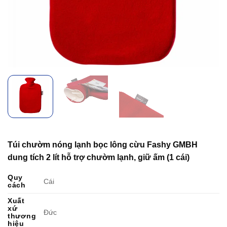
Túi chườm nóng lạnh bọc lông cừu Fashy GMBH
dung tích 2 lít hỗ trợ chườm lạnh, giữ ấm (1 cái)
Quy
Cái
cách
Xuất
xứ
Đức
thương
hiệu