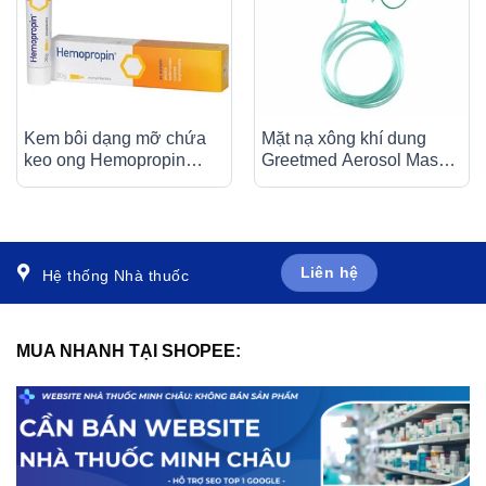
Kem bôi dạng mỡ chứa
Mặt nạ xông khí dung
keo ong Hemopropin
Greetmed Aerosol Mask
ApiPharma giảm kích ứng
size L (1 cái)
niêm mạc trực tràng (20g)
Liên hệ
Hệ thống Nhà thuốc
MUA NHANH TẠI SHOPEE: