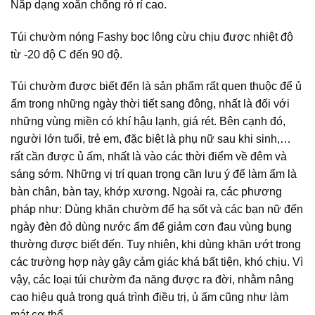
Nắp dạng xoắn chống rò rỉ cao.
Túi chườm nóng Fashy bọc lông cừu chịu được nhiệt độ
từ -20 độ C đến 90 độ.
Túi chườm được biết đến là sản phẩm rất quen thuộc để ủ
ấm trong những ngày thời tiết sang đông, nhất là đối với
những vùng miền có khí hậu lạnh, giá rét. Bên cạnh đó,
người lớn tuổi, trẻ em, đặc biệt là phụ nữ sau khi sinh,…
rất cần được ủ ấm, nhất là vào các thời điểm về đêm và
sáng sớm. Những vị trí quan trọng cần lưu ý để làm ấm là
bàn chân, bàn tay, khớp xương. Ngoài ra, các phương
pháp như: Dùng khăn chườm để hạ sốt và các bạn nữ đến
ngày đèn đỏ dùng nước ấm để giảm cơn đau vùng bụng
thường được biết đến. Tuy nhiên, khi dùng khăn ướt trong
các trường hợp này gây cảm giác khá bất tiện, khó chịu. Vì
vậy, các loại túi chườm đa năng được ra đời, nhằm nâng
cao hiệu quả trong quá trình điều trị, ủ ấm cũng như làm
mát cơ thể.