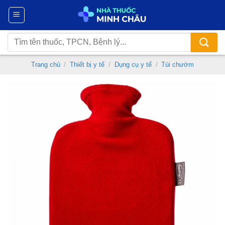
Chuyển
đến
nội
Tìm
dung
kiếm:
Trang chủ
/
Thiết bị y tế
/
Dụng cụ y tế
/
Túi chườm