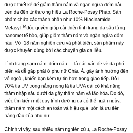
được thiết kế để giảm thâm nám và ngăn ngừa đốm nâu
trên da đến từ thương hiệu La Roche-Posay Pháp. Sản
phẩm chứa các thành phần như 10% Niacinamide,
TM
Melasyl
độc quyền giúp cải thiện tình trạng da sâu từng
nanomet tế bào, giúp giảm thâm nám và ngăn ngừa đốm
nâu. Với 18 năm nghiên cứu và phát triển, sản phẩm này
được khuyên dùng bởi các chuyên gia da liễu.
Tình trạng sạm nám, đốm nâu…. là các vấn đề về da phổ
biến và dễ gặp phải ở phụ nữ Châu Á, gây ảnh hưởng đến
vẻ ngoài, khiến bạn kém tự tin hơn trong giao tiếp. Bởi
70% tia UV trong nắng nóng là tia UVA dài có khả năng
thâm nhập sâu dưới da gây thâm nám và lão hóa. Do đó,
việc tìm kiếm một quy trình dưỡng da có thể ngăn ngừa
thâm nám một cách an toàn và hiệu quả luôn là ưu tiên
hàng đầu của phụ nữ.
Chính vì vậy, sau nhiều năm nghiên cứu, La Roche-Posay