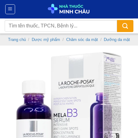
Chuyển
đến
nội
Tìm
dung
kiếm:
Trang chủ
/
Dược mỹ phẩm
/
Chăm sóc da mặt
/
Dưỡng da mặt