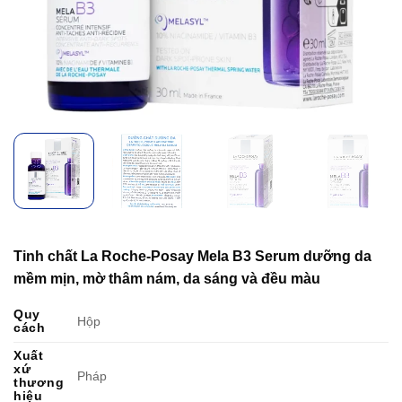
Tinh chất La Roche-Posay Mela B3 Serum dưỡng da
mềm mịn, mờ thâm nám, da sáng và đều màu
Quy
Hộp
cách
Xuất
xứ
Pháp
thương
hiệu