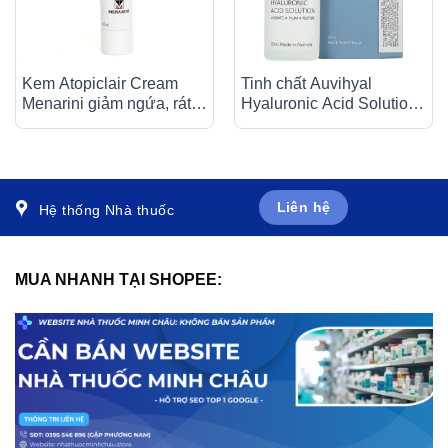
Kem Atopiclair Cream
Tinh chất Auvihyal
Menarini giảm ngứa, rát,
Hyaluronic Acid Solution
đau do viêm da cơ địa,
giúp tăng cường độ ẩm
viêm da tiếp xúc (40ml)
và chống nhăn da (20ml)
Liên hệ
Hệ thống Nhà thuốc
MUA NHANH TẠI SHOPEE: