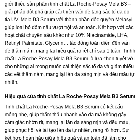
giới thiệu sản phẩm tinh chất La Roche-Posay Mela B3 –
giải pháp đột phá giúp cải thiện vấn đề tăng sắc tố da do
tia UV. Mela B3 Serum với thành phần độc quyền Melasyl
giúp loại bỏ đốm nâu vượt trội và an toàn. Kết hợp với các
hoạt chất chuyên sâu khác như 10% Niacinamide, LHA,
Retinyl Palmitate, Glycerin… tác động toàn diện đến vấn
đề thâm nám, mang lại hiệu quả rõ rệt chỉ sau 1 tuần. Tinhh
chất La Roche-Posay Mela B3 Serum là lựa chọn tuyệt vời
cho những ai mong muốn cải thiện sắc tố da và giảm thiểu
các vết thâm nám, mang lại làn da sáng mịn và đều màu tự
nhiên.
Hiệu quả của tinh chất La Roche-Posay Mela B3 Serum
Tinh chất La Roche-Posay Mela B3 Serum có kết cấu
mỏng nhẹ, giúp thẩm thấu nhanh vào da mà không gây
cảm giác nhờn rít, mang lại làn da sáng mịn và đều màu,
giúp phục hồi và tái tạo làn da tự nhiên, rạng rỡ hơn. Sự
kết hợp hoàn hảo giữa hiệu quả và an toàn đã làm cho