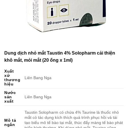
Dung dịch nhỏ mắt Taustin 4% Solopharm cải thiện
khô mắt, mỏi mắt (20 ống x 1ml)
Xuất
xứ
Liên Bang Nga
thương
hiệu
Nước
sản
Liên Bang Nga
xuất
Taustin Solopharm có chứa 4% Taurine là thuốc nhỏ
mắt có tác dụng kích thích quá trình phục hồi và tái
Mô tả
tạo biểu mô tế bào tại mắt, thúc đẩy màng tế bào phát
ngắn
triển bình thường. Khi dùng nhỏ mắt, Taurine cũng