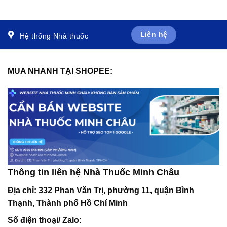
thuốc vào đường tĩnh
Accu-Chek Softclix (25
mạch (50 cái)
cái)
Liên hệ
Hệ thống Nhà thuốc
MUA NHANH TẠI SHOPEE:
Thông tin liên hệ Nhà Thuốc Minh Châu
Địa chỉ:
332 Phan Văn Trị, phường 11, quận Bình
Thạnh, Thành phố Hồ Chí Minh
Số điện thoại/ Zalo: