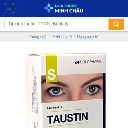
Chuyển
đến
nội
Tìm
dung
kiếm:
Trang chủ
/
Thiết bị y tế
/
Dụng cụ y tế