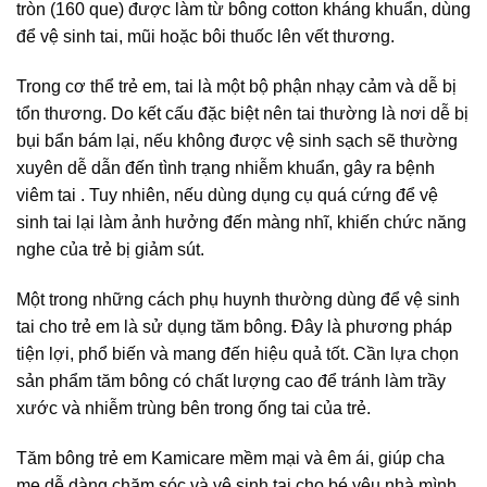
tròn (160 que) được làm từ bông cotton kháng khuẩn, dùng
để vệ sinh tai, mũi hoặc bôi thuốc lên vết thương.
Trong cơ thể trẻ em, tai là một bộ phận nhạy cảm và dễ bị
tổn thương. Do kết cấu đặc biệt nên tai thường là nơi dễ bị
bụi bẩn bám lại, nếu không được vệ sinh sạch sẽ thường
xuyên dễ dẫn đến tình trạng nhiễm khuẩn, gây ra bệnh
viêm tai . Tuy nhiên, nếu dùng dụng cụ quá cứng để vệ
sinh tai lại làm ảnh hưởng đến màng nhĩ, khiến chức năng
nghe của trẻ bị giảm sút.
Một trong những cách phụ huynh thường dùng để vệ sinh
tai cho trẻ em là sử dụng tăm bông. Đây là phương pháp
tiện lợi, phổ biến và mang đến hiệu quả tốt. Cần lựa chọn
sản phẩm tăm bông có chất lượng cao để tránh làm trầy
xước và nhiễm trùng bên trong ống tai của trẻ.
Tăm bông trẻ em Kamicare mềm mại và êm ái, giúp cha
mẹ dễ dàng chăm sóc và vệ sinh tai cho bé yêu nhà mình.