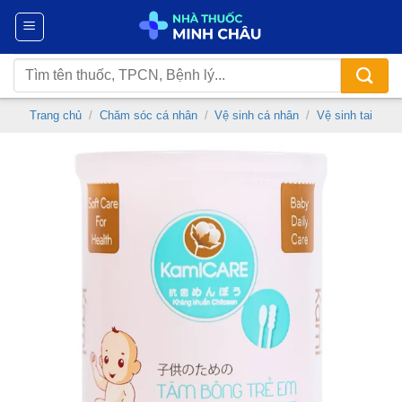
Chuyển
đến
nội
Tìm
dung
kiếm:
Trang chủ
/
Chăm sóc cá nhân
/
Vệ sinh cá nhân
/
Vệ sinh tai