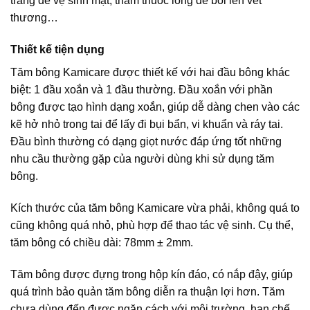
trang để vệ sinh mặt, thấm thuốc lỏng để bôi lên vết
thương…
Thiết kế tiện dụng
Tăm bông Kamicare được thiết kế với hai đầu bông khác
biệt: 1 đầu xoắn và 1 đầu thường. Đầu xoắn với phần
bông được tạo hình dạng xoắn, giúp dễ dàng chen vào các
kẽ hở nhỏ trong tai để lấy đi bụi bẩn, vi khuẩn và ráy tai.
Đầu bình thường có dạng giọt nước đáp ứng tốt những
nhu cầu thường gặp của người dùng khi sử dụng tăm
bông.
Kích thước của tăm bông Kamicare vừa phải, không quá to
cũng không quá nhỏ, phù hợp để thao tác vệ sinh. Cụ thể,
tăm bông có chiều dài: 78mm ± 2mm.
Tăm bông được đựng trong hộp kín đáo, có nắp đậy, giúp
quá trình bảo quản tăm bông diễn ra thuận lợi hơn. Tăm
chưa dùng đến được ngăn cách với môi trường, hạn chế