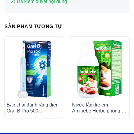
Đã kiểm duyệt nội dung
SẢN PHẨM TƯƠNG TỰ
Bàn chải đánh răng điện
Nước tắm trẻ em
Oral-B Pro 500
Amibebe Herbe phòng và
Crossaction loại bỏ các
hỗ trợ điều trị rôm sảy
mảng bám và vết ố trên
(250ml)
răng