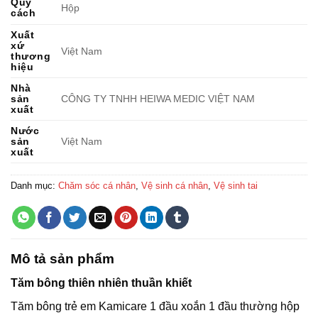
Quy
Hộp
cách
Xuất
xứ
Việt Nam
thương
hiệu
Nhà
sản
CÔNG TY TNHH HEIWA MEDIC VIỆT NAM
xuất
Nước
sản
Việt Nam
xuất
Danh mục:
Chăm sóc cá nhân
,
Vệ sinh cá nhân
,
Vệ sinh tai
Mô tả sản phẩm
Tăm bông thiên nhiên thuần khiết
Tăm bông trẻ em Kamicare 1 đầu xoắn 1 đầu thường hộp