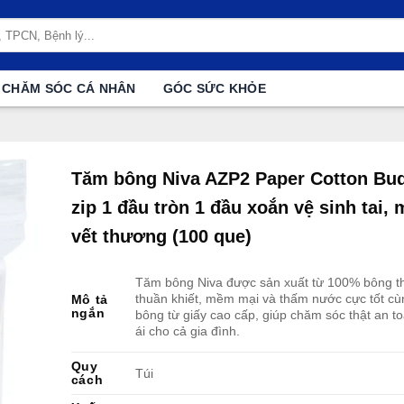
CHĂM SÓC CÁ NHÂN
GÓC SỨC KHỎE
Tăm bông Niva AZP2 Paper Cotton Bud
zip 1 đầu tròn 1 đầu xoắn vệ sinh tai, 
vết thương (100 que)
Tăm bông Niva được sản xuất từ 100% bông th
thuần khiết, mềm mại và thấm nước cực tốt c
Mô tả
ngắn
bông từ giấy cao cấp, giúp chăm sóc thật an t
ái cho cả gia đình.
Quy
Túi
cách