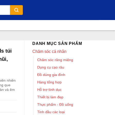
DANH MỤC SẢN PHẨM
s túi
Chăm sóc cá nhân
mũi,
Chăm sóc răng miệng
Dụng cụ cạo râu
Đồ dùng gia đình
iên nhiên
Hàng tổng hợp
ùng que
Hỗ trợ tình dục
oàn và êm
Thiết bị làm đẹp
Thực phẩm - Đồ uống
Tinh dầu các loại