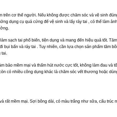
ảm trên cơ thể người. Nếu không được chăm sóc và vệ sinh đún
những dụng cụ quá cứng để vệ sinh và lấy ráy tai , có thể làm ả
ưởng.
 làm sạch tai phổ biến, tiện dụng và mang đến hiệu quả tốt. Tă
 đi bụi bẩn và ráy tai . Tuy nhiên, cần lựa chọn sản phẩm tăm b
tai.
ảm bảo mềm mại và thấm hút nước cực tốt, không làm đau và t
g còn có nhiều công dụng khác là chăm sóc vết thương hoặc dùn
nh và rất mềm mại. Sợi bông dài, có màu trắng như sữa, cấu trúc