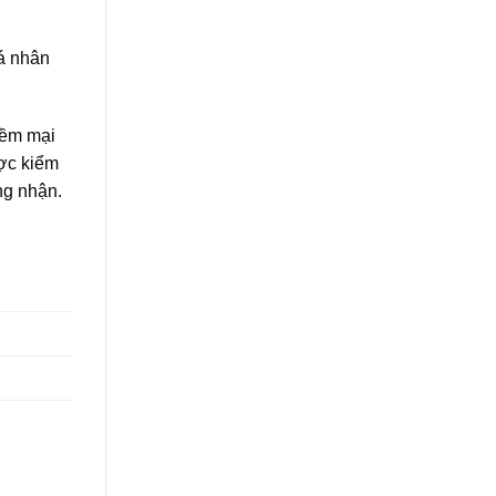
á nhân
mềm mại
ược kiểm
ng nhận.