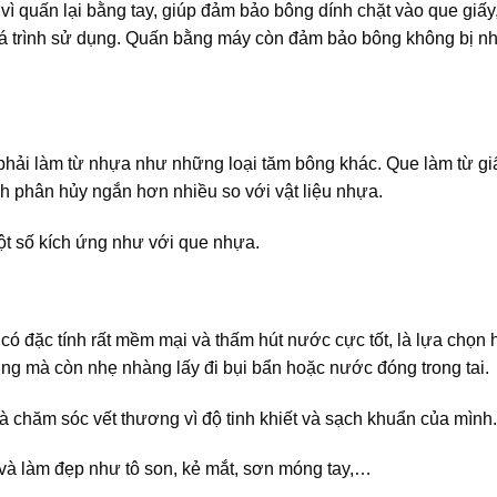
 quấn lại bằng tay, giúp đảm bảo bông dính chặt vào que giấy,
g quá trình sử dụng. Quấn bằng máy còn đảm bảo bông không bị n
hải làm từ nhựa như những loại tăm bông khác. Que làm từ gi
rình phân hủy ngắn hơn nhiều so với vật liệu nhựa.
một số kích ứng như với que nhựa.
có đặc tính rất mềm mại và thấm hút nước cực tốt, là lựa chọn
ơng mà còn nhẹ nhàng lấy đi bụi bẩn hoặc nước đóng trong tai.
à chăm sóc vết thương vì độ tinh khiết và sạch khuẩn của mình.
 và làm đẹp như tô son, kẻ mắt, sơn móng tay,…