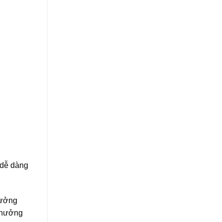
 dễ dàng
hưởng
h hưởng