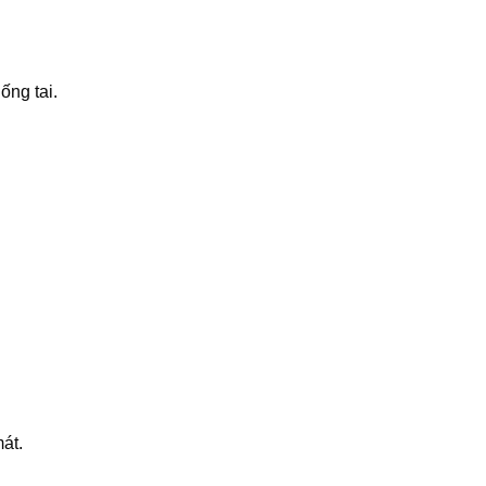
ống tai.
át.