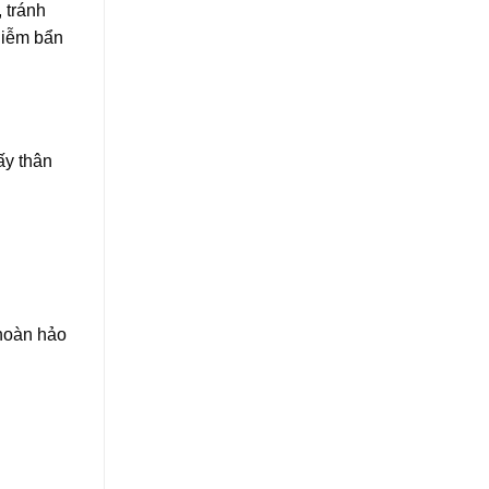
 tránh
hiễm bẩn
ấy thân
 hoàn hảo