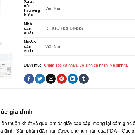
Xuất
xứ
Việt Nam
thương
hiệu
Nhà
sản
DILIGO HOLDINGS
xuất
Nước
sản
Việt Nam
xuất
Danh mục:
Chăm sóc cá nhân
,
Vệ sinh cá nhân
,
Vệ sinh tai
ỏe gia đình
n thuần khiết và que làm từ giấy cao cấp, mang lại cảm giác ê
 gia đình. Sản phẩm đã nhận được chứng nhận của FDA – Cục q