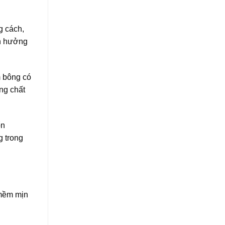
g cách,
nh hưởng
m bông có
ông chất
ổn
g trong
 mềm mịn