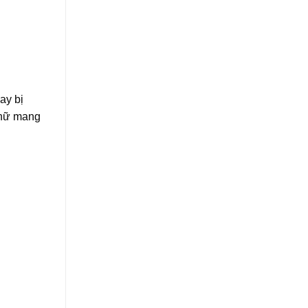
ay bị
ụ nữ mang