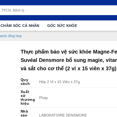
CHĂM SÓC CÁ NHÂN
GÓC SỨC KHỎE
tamin tổng hợp
Thực phẩm bảo vệ sức khỏe Magne-Fe
Suvéal Densmore bổ sung magie, vita
và sắt cho cơ thể (2 vỉ x 15 viên x 37g)
Quy
Hộp 2 Vỉ x 15 Viên x 37g
cách
Xuất
xứ
Pháp
thương
hiệu
Nhà
sản
LABORATOIRE DENSMORE