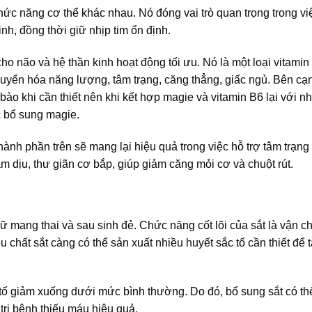
ức năng cơ thể khác nhau. Nó đóng vai trò quan trọng trong việ
h, đồng thời giữ nhịp tim ổn định.
ho não và hệ thần kinh hoạt động tối ưu. Nó là một loại vitamin 
huyển hóa năng lượng, tâm trạng, căng thẳng, giấc ngủ. Bên cạ
bào khi cần thiết nên khi kết hợp magie và vitamin B6 lại với n
c bổ sung magie.
ành phần trên sẽ mang lại hiệu quả trong việc hỗ trợ tâm trạng
m dịu, thư giãn cơ bắp, giúp giảm căng mỏi cơ và chuột rút.
ụ nữ mang thai và sau sinh đẻ. Chức năng cốt lõi của sắt là vận 
 chất sắt càng có thể sản xuất nhiều huyết sắc tố cần thiết để t
 tố giảm xuống dưới mức bình thường. Do đó, bổ sung sắt có th
 trị bệnh thiếu máu hiệu quả.