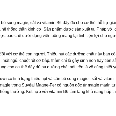
ổ sung magie, sắt và vitamin B6 đầy đủ cho cơ thể, hỗ trợ gi
hệ thống thần kinh cơ. Sản phẩm được sản xuất tại Pháp với q
 bào chế dưới dạng viên uống mang lại tính tiện lợi cho ngư
đối với cơ thể con người. Thiếu hụt các dưỡng chất này bạn có 
mất ngủ, chuột rút cơ bắp, thậm chí là gây sinh non hay tiền sả
ung cho cơ thể đầy đủ ba dưỡng chất nói trên là vô cùng thiết y
 có tình trạng thiếu hụt và cần bổ sung magie , sắt và vitami
n magie trong Suvéal Magne-Fer có nguồn gốc từ magie marin tự
thông thường. Kết hợp với vitamin B6 làm tăng khả năng hấp t