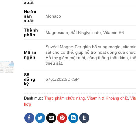
xuất
Nước
sản
Monaco
xuất
Thành
Magnesium, Sắt Bisglycinate, Vitamin B6
phần
Suvéal Magne-Fer giúp bổ sung magie, vitami
sắt cho cơ thể, giúp hỗ trợ hoạt động của chứ
Mô tả
ngắn
Hỗ trợ giảm mệt mỏi, căng thẳng thần kinh, th
thiếu sắt.
Số
đăng
6761/2020/ĐKSP
ký
Danh mục:
Thực phẩm chức năng
,
Vitamin & Khoáng chất
,
Vit
hợp