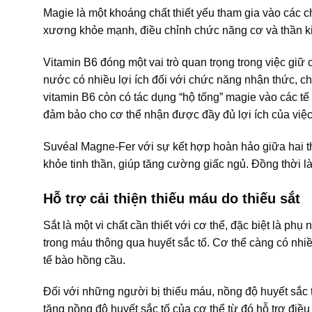
Magie là một khoáng chất thiết yếu tham gia vào các ch
xương khỏe mạnh, điều chỉnh chức năng cơ và thần kin
Vitamin B6 đóng một vai trò quan trọng trong việc giữ c
nước có nhiều lợi ích đối với chức năng nhận thức, c
vitamin B6 còn có tác dụng “hộ tống” magie vào các tế 
đảm bảo cho cơ thể nhận được đầy đủ lợi ích của việ
Suvéal Magne-Fer với sự kết hợp hoàn hảo giữa hai th
khỏe tinh thần, giúp tăng cường giấc ngủ. Đồng thời là
Hỗ trợ cải thiện thiếu máu do thiếu sắt
Sắt là một vi chất cần thiết với cơ thể, đặc biệt là ph
trong máu thông qua huyết sắc tố. Cơ thể càng có nhiều
tế bào hồng cầu.
Đối với những người bị thiếu máu, nồng độ huyết sắc
tăng nồng độ huyết sắc tố của cơ thể từ đó hỗ trợ điều