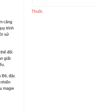
Thuốc
ảm căng
uy trình
ời sử
thể đối
n giật
ếu.
n B6, đặc
 nhiên
hu magie