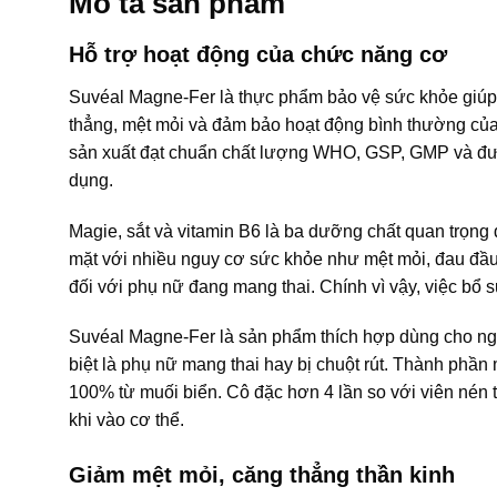
Mô tả sản phẩm
Hỗ trợ hoạt động của chức năng cơ
Suvéal Magne-Fer là thực phẩm bảo vệ sức khỏe giúp b
thẳng, mệt mỏi và đảm bảo hoạt động bình thường của 
sản xuất đạt chuẩn chất lượng WHO, GSP, GMP và được
dụng.
Magie, sắt và vitamin B6 là ba dưỡng chất quan trọng 
mặt với nhiều nguy cơ sức khỏe như mệt mỏi, đau đầu, 
đối với phụ nữ đang mang thai. Chính vì vậy, việc bổ s
Suvéal Magne-Fer là sản phẩm thích hợp dùng cho người
biệt là phụ nữ mang thai hay bị chuột rút. Thành phầ
100% từ muối biển. Cô đặc hơn 4 lần so với viên nén 
khi vào cơ thể.
Giảm mệt mỏi, căng thẳng thần kinh