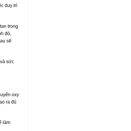
c duy trì
tan trong
nh đó,
hau sẽ
 và sức
chuyển oxy
ạo ra đủ
ể làm