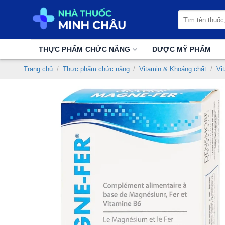
Chuyển
Tìm
đến
kiếm:
nội
dung
THỰC PHẨM CHỨC NĂNG
DƯỢC MỸ PHẨM
Trang chủ
/
Thực phẩm chức năng
/
Vitamin & Khoáng chất
/
Vi