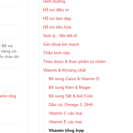
Dinh dưỡng
Hỗ trợ điều trị
Hỗ trợ làm đẹp
Hỗ trợ tiêu hóa
Sinh lý - Nội tiết tố
Sức khoẻ tim mạch
n B6 và
c năng cơ.
Thần kinh não
iếu máu do
Thảo dược & thực phẩm tự nhiên
Vitamin & Khoáng chất
Bổ sung Canxi & Vitamin D
Bổ sung Kẽm & Magie
Bổ sung Sắt & Axit Folic
amin tổng
Dầu cá, Omega 3, DHA
Vitamin C các loại
Vitamin E các loại
Vitamin tổng hợp