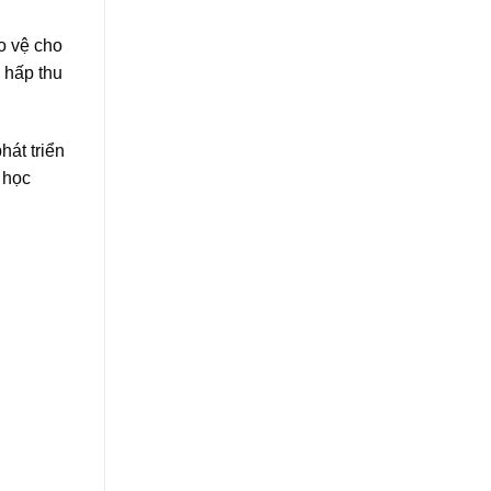
ảo vệ cho
 hấp thu
át triển
 học