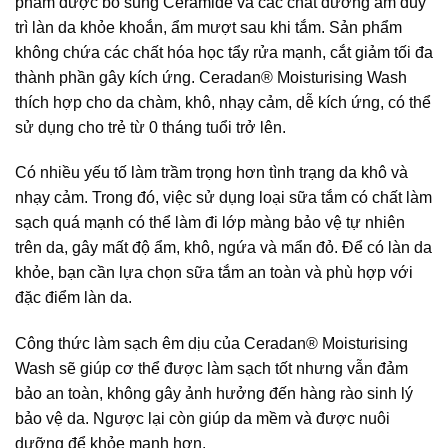
phẩm được bổ sung Ceramide và các chất dưỡng ẩm duy
trì làn da khỏe khoắn, ẩm mượt sau khi tắm. Sản phẩm
không chứa các chất hóa học tẩy rửa mạnh, cắt giảm tối đa
thành phần gây kích ứng. Ceradan® Moisturising Wash
thích hợp cho da chàm, khô, nhạy cảm, dễ kích ứng, có thể
sử dụng cho trẻ từ 0 tháng tuổi trở lên.
Có nhiều yếu tố làm trầm trọng hơn tình trạng da khô và
nhạy cảm. Trong đó, việc sử dụng loại sữa tắm có chất làm
sạch quá mạnh có thể làm đi lớp màng bảo vệ tự nhiên
trên da, gây mất độ ẩm, khô, ngứa và mẩn đỏ. Để có làn da
khỏe, bạn cần lựa chọn sữa tắm an toàn và phù hợp với
đặc điểm làn da.
Công thức làm sạch êm dịu của Ceradan® Moisturising
Wash sẽ giúp cơ thể được làm sạch tốt nhưng vẫn đảm
bảo an toàn, không gây ảnh hưởng đến hàng rào sinh lý
bảo vệ da. Ngược lại còn giúp da mềm và được nuôi
dưỡng để khỏe mạnh hơn.