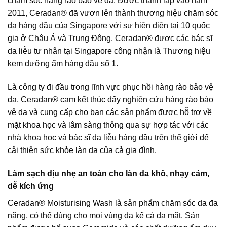
chăm sóc hàng rào bảo vệ da. Được thành lập vào năm
2011, Ceradan® đã vươn lên thành thương hiệu chăm sóc
da hàng đầu của Singapore với sự hiện diện tại 10 quốc
gia ở Châu Á và Trung Đông. Ceradan® được các bác sĩ
da liễu tư nhân tại Singapore công nhận là Thương hiệu
kem dưỡng ẩm hàng đầu số 1.
Là công ty đi đầu trong lĩnh vực phục hồi hàng rào bảo vệ
da, Ceradan® cam kết thúc đẩy nghiên cứu hàng rào bảo
vệ da và cung cấp cho bạn các sản phẩm được hỗ trợ về
mặt khoa học và lâm sàng thông qua sự hợp tác với các
nhà khoa học và bác sĩ da liễu hàng đầu trên thế giới để
cải thiện sức khỏe làn da của cả gia đình.
Làm sạch dịu nhẹ an toàn cho làn da khô, nhạy cảm,
dễ kích ứng
Ceradan® Moisturising Wash là sản phẩm chăm sóc da đa
năng, có thể dùng cho mọi vùng da kể cả da mặt. Sản