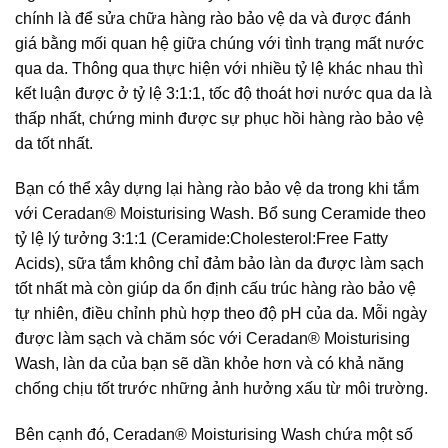
chính là để sửa chữa hàng rào bảo vệ da và được đánh
giá bằng mối quan hệ giữa chúng với tình trạng mất nước
qua da. Thông qua thực hiện với nhiều tỷ lệ khác nhau thì
kết luận được ở tỷ lệ 3:1:1, tốc độ thoát hơi nước qua da là
thấp nhất, chứng minh được sự phục hồi hàng rào bảo vệ
da tốt nhất.
Bạn có thể xây dựng lại hàng rào bảo vệ da trong khi tắm
với Ceradan® Moisturising Wash. Bổ sung Ceramide theo
tỷ lệ lý tưởng 3:1:1 (Ceramide:Cholesterol:Free Fatty
Acids), sữa tắm không chỉ đảm bảo làn da được làm sạch
tốt nhất mà còn giúp da ổn định cấu trúc hàng rào bảo vệ
tự nhiên, điều chỉnh phù hợp theo độ pH của da. Mỗi ngày
được làm sạch và chăm sóc với Ceradan® Moisturising
Wash, làn da của bạn sẽ dần khỏe hơn và có khả năng
chống chịu tốt trước những ảnh hưởng xấu từ môi trường.
Bên cạnh đó, Ceradan® Moisturising Wash chứa một số