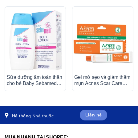
Sữa dưỡng ẩm toàn thân
Gel mờ sẹo và giảm thâm
cho bé Baby Sebamed
mụn Acnes Scar Care
Body Lotion ph 5.5 giúp
Rohto (12g)
da không bị khô ráp,
dưỡng ẩm toàn thân
(200ml)
Liên hệ
Hệ thống Nhà thuốc
MUA NHANH TẠI SHOPEE: