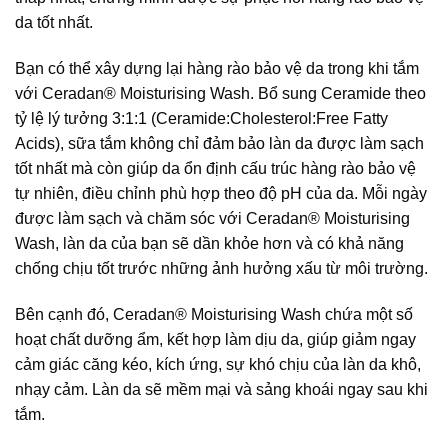
da tốt nhất.
Bạn có thể xây dựng lại hàng rào bảo vệ da trong khi tắm
với Ceradan® Moisturising Wash. Bổ sung Ceramide theo
tỷ lệ lý tưởng 3:1:1 (Ceramide:Cholesterol:Free Fatty
Acids), sữa tắm không chỉ đảm bảo làn da được làm sạch
tốt nhất mà còn giúp da ổn định cấu trúc hàng rào bảo vệ
tự nhiên, điều chỉnh phù hợp theo độ pH của da. Mỗi ngày
được làm sạch và chăm sóc với Ceradan® Moisturising
Wash, làn da của bạn sẽ dần khỏe hơn và có khả năng
chống chịu tốt trước những ảnh hưởng xấu từ môi trường.
Bên cạnh đó, Ceradan® Moisturising Wash chứa một số
hoạt chất dưỡng ẩm, kết hợp làm dịu da, giúp giảm ngay
cảm giác căng kéo, kích ứng, sự khó chịu của làn da khô,
nhạy cảm. Làn da sẽ mềm mại và sảng khoái ngay sau khi
tắm.