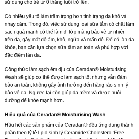
sử dụng cho trẻ từ 0 tháng tuổi trở lên.
Có nhiều yếu tố làm trầm trọng hơn tình trạng da khô và
nhạy cảm. Trong đó, việc sử dụng loại sữa tắm có chất làm
sạch quá mạnh có thể làm đi lớp màng bảo vệ tự nhiên
trên da, gây mất độ ẩm, khô, ngứa và mẩn đỏ. Để có làn da
khỏe, bạn cần lựa chọn sữa tắm an toàn và phù hợp với
đặc điểm làn da.
Công thức làm sạch êm dịu của Ceradan® Moisturising
Wash sẽ giúp cơ thể được làm sạch tốt nhưng vẫn đảm
bảo an toàn, không gây ảnh hưởng đến hàng rào sinh lý
bảo vệ da. Ngược lại còn giúp da mềm và được nuôi
dưỡng để khỏe mạnh hơn.
Hiệu quả của Ceradan® Moisturising Wash
Hầu hết các sản phẩm của Ceradan® đều ứng dụng thành
phần theo tỷ lệ lipid sinh lý Ceramide:Cholesterol:Free