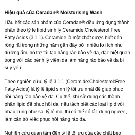
Hiệu quả của Ceradan® Moisturising Wash
Hầu hết các sản phẩm của Ceradan® đều ứng dụng thành
phần theo tỷ lệ lipid sinh lý Ceramide:Cholesterol:Free
Fatty Acids (3:1:1). Ceramide là một chất được biết đến
rộng rãi trong những năm gần đây bởi nhiều lợi ích như
dưỡng ẩm, hỗ trợ tái tạo hàng rào bảo vệ da, đặc biệt quan
trọng với các bệnh lý viêm da làm hàng rào bảo vệ da bị
suy yếu.
Theo nghiên cứu, tỷ lệ 3:1:1 (Ceramide:Cholesterol:Free
Fatty Acids) là tỷ lệ lipid sinh lý tối ưu nhất để giúp phục
hồi hàng rào bảo vệ da. Cụ thể, khi sử dụng các thành
phần lipid để phục hồi da, nếu tách biệt các loại lipid với
nhau cũng như sai tỷ lệ mol thì có thể có tác dụng ngược,
làm cản trở việc phục hồi hàng rào da.
Nghiên cứu quan tâm đến tỷ lệ tối ưu của các chất béo