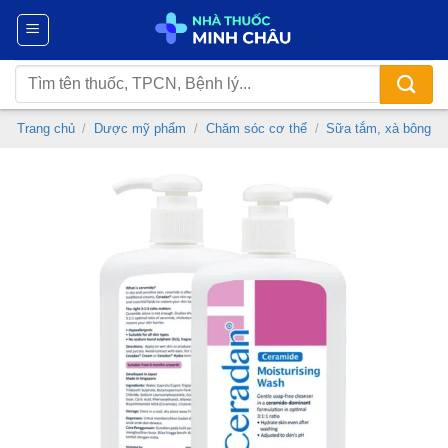
Chuyển
đến
nội
Tìm
dung
kiếm:
Trang chủ
/
Dược mỹ phẩm
/
Chăm sóc cơ thể
/
Sữa tắm, xà bông