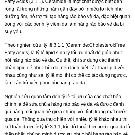
Fatty Acids (3:1:1). Ceramide là một chất được biết đến
rộng rãi trong những năm gần đây bởi nhiều lợi ích như
dưỡng ẩm, hỗ trợ tái tạo hàng rào bảo vệ da, đặc biệt quan
trọng với các bệnh lý viêm da làm hàng rào bảo vệ da bị
suy yếu.
Theo nghiên cứu, tỷ lệ 3:1:1 (Ceramide:Cholesterol:Free
Fatty Acids) là tỷ lệ lipid sinh lý tối ưu nhất để giúp phục
hồi hàng rào bảo vệ da. Cụ thể, khi sử dụng các thành
phần lipid để phục hồi da, nếu tách biệt các loại lipid với
nhau cũng như sai tỷ lệ mol thì có thể có tác dụng ngược,
làm cản trở việc phục hồi hàng rào da.
Nghiên cứu quan tâm đến tỷ lệ tối ưu của các chất béo
chính là để sửa chữa hàng rào bảo vệ da và được đánh
giá bằng mối quan hệ giữa chúng với tình trạng mất nước
qua da. Thông qua thực hiện với nhiều tỷ lệ khác nhau thì
kết luận được ở tỷ lệ 3:1:1, tốc độ thoát hơi nước qua da là
thấp nhất, chứng minh được sự phục hồi hàng rào bảo vệ