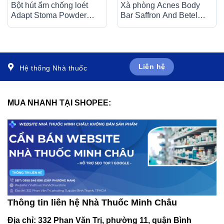
Bột hút ẩm chống loét
Xà phòng Acnes Body
Adapt Stoma Powder
Bar Saffron And Betel
Hollister cho vùng da tổn
Leaf làm sạch da, ngừa
thương, vùng quanh hậu
mụn, mờ thâm (75g)
môn nhân tạo (28,3g)
Liên hệ
Hệ thống Nhà thuốc
MUA NHANH TẠI SHOPEE:
Thông tin liên hệ Nhà Thuốc Minh Châu
Địa chỉ:
332 Phan Văn Trị, phường 11, quận Bình