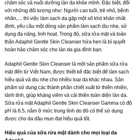
chăm sóc và nuôi dưỡng làn da khỏe mình. Đặc biệt, đối
với những đối tượng như: Người cao tuổi, trẻ nhỏ, bệnh
nhân,… thì việc làm sạch da gặp một số khó khăn nhất
định, yêu cầu một dòng sản phẩm làm sạch dịu nhẹ, sử
dụng đa năng, linh hoạt. Trong đó, sữa rửa mặt và toàn
thân Adaphil Gentle Skin Cleanser hứa hẹn là bí quyết
hoàn hảo chăm sóc cho làn da gia đình bạn.
Adaphil Gentle Skin Cleanser là một sản phẩm sữa rửa
mặt đến từ Việt Nam, được thiết kế đặc biệt để làm sạch
hiệu quả và dịu nhẹ cho nhiều loại da khác nhau. Sản
phẩm sử dụng các thành phần chiết xuất từ thiên nhiên,
lành tính, giúp kháng viêm và cải thiện toàn diện làn da.
Sữa rửa mặt Adaphil Gentle Skin Cleanser Gamma có độ
pH là 6.5, nằm ở mức trung tính do đó có thể sử dụng
được cho da dầu mụn đạt hiệu quả tốt.
Hiệu quả của sữa rửa mặt dành cho mọi loại da