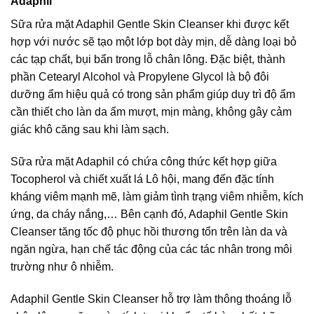
Adaphil
Sữa rửa mặt Adaphil Gentle Skin Cleanser khi được kết
hợp với nước sẽ tạo một lớp bọt dày mịn, dễ dàng loại bỏ
các tạp chất, bụi bẩn trong lỗ chân lông. Đặc biệt, thành
phần Cetearyl Alcohol và Propylene Glycol là bộ đôi
dưỡng ẩm hiệu quả có trong sản phẩm giúp duy trì độ ẩm
cần thiết cho làn da ẩm mượt, mịn màng, không gây cảm
giác khô căng sau khi làm sạch.
Sữa rửa mặt Adaphil có chứa công thức kết hợp giữa
Tocopherol và chiết xuất lá Lô hội, mang đến đặc tính
kháng viêm mạnh mẽ, làm giảm tình trạng viêm nhiễm, kích
ứng, da cháy nắng,… Bên cạnh đó, Adaphil Gentle Skin
Cleanser tăng tốc độ phục hồi thương tổn trên làn da và
ngăn ngừa, hạn chế tác động của các tác nhân trong môi
trường như ô nhiễm.
Adaphil Gentle Skin Cleanser hỗ trợ làm thông thoáng lỗ