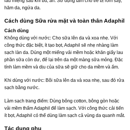
lau miệng sau khi bú, ăn. Sử dụng tắm cho trẻ bị rôm sảy,
hăm da, ngứa da.
Cách dùng Sữa rửa mặt và toàn thân Adaphil
Cách dùng
Không dùng với nước: Cho sữa lên da và xoa nhẹ. Với
công thức đặc biệt, ít tạo bọt, Adaphil sẽ nhẹ nhàng làm
sạch làn da. Dùng một miếng vải mềm hoặc khăn giấy lau
phần sữa còn dư, để lại trên da một màng sữa mỏng. Đặc
tính làm mềm và dịu của sữa sẽ giữ cho da mềm và ẩm.
Khi dùng với nước: Bôi sữa lên da và xoa nhẹ, sau đó rửa
sạch bằng nước.
Làm sạch trang điểm: Dùng bông cotton, bông gòn hoặc
vải mềm thấm Adaphil để làm sạch. Với công thức cải tiến
ít bọt, Adaphil có thể dùng làm sạch cả vùng da quanh mắt.
Tác dụng phụ