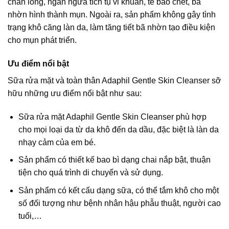
chân lông, ngăn ngừa tích tụ vi khuẩn, tế bào chết, bã
nhờn hình thành mụn. Ngoài ra, sản phẩm không gây tình
trạng khô căng làn da, làm tăng tiết bã nhờn tạo điều kiện
cho mụn phát triển.
Ưu điểm nổi bật
Sữa rửa mặt và toàn thân Adaphil Gentle Skin Cleanser sỡ
hữu những ưu điểm nổi bật như sau:
Sữa rửa mặt Adaphil Gentle Skin Cleanser phù hợp
cho mọi loại da từ da khô đến da dầu, đặc biệt là làn da
nhạy cảm của em bé.
Sản phẩm có thiết kế bao bì dạng chai nắp bật, thuận
tiện cho quá trình di chuyển và sử dụng.
Sản phẩm có kết cấu dạng sữa, có thể tắm khô cho một
số đối tượng như bệnh nhân hậu phẫu thuật, người cao
tuổi,…