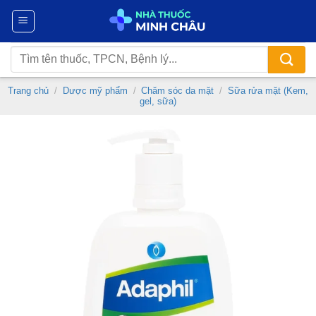
Chuyển
đến
nội
Tìm
dung
kiếm:
Trang chủ
/
Dược mỹ phẩm
/
Chăm sóc da mặt
/
Sữa rửa mặt (Kem,
gel, sữa)