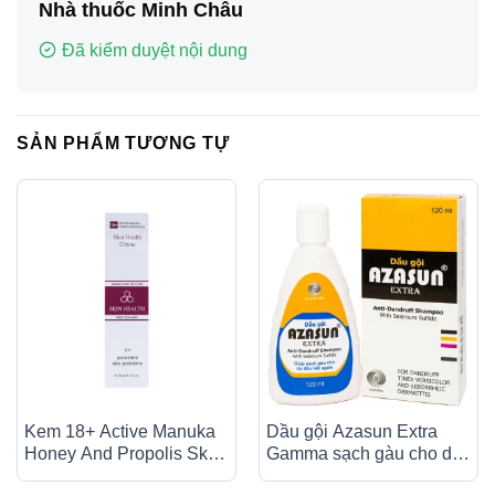
Nhà thuốc Minh Châu
Đã kiểm duyệt nội dung
SẢN PHẨM TƯƠNG TỰ
Kem 18+ Active Manuka
Dầu gội Azasun Extra
Honey And Propolis Skin
Gamma sạch gàu cho da
Health Crème dưỡng ẩm,
đầu hết ngứa (120ml)