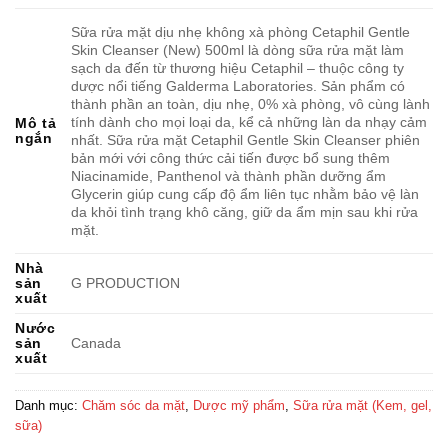
Sữa rửa mặt dịu nhẹ không xà phòng Cetaphil Gentle
Skin Cleanser (New) 500ml là dòng sữa rửa mặt làm
sạch da đến từ thương hiệu Cetaphil – thuộc công ty
dược nổi tiếng Galderma Laboratories. Sản phẩm có
thành phần an toàn, dịu nhẹ, 0% xà phòng, vô cùng lành
tính dành cho mọi loại da, kể cả những làn da nhạy cảm
Mô tả
ngắn
nhất. Sữa rửa mặt Cetaphil Gentle Skin Cleanser phiên
bản mới với công thức cải tiến được bổ sung thêm
Niacinamide, Panthenol và thành phần dưỡng ẩm
Glycerin giúp cung cấp độ ẩm liên tục nhằm bảo vệ làn
da khỏi tình trạng khô căng, giữ da ẩm mịn sau khi rửa
mặt.
Nhà
sản
G PRODUCTION
xuất
Nước
sản
Canada
xuất
Danh mục:
Chăm sóc da mặt
,
Dược mỹ phẩm
,
Sữa rửa mặt (Kem, gel,
sữa)