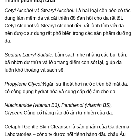
Thành phần hoạt chất
Cetyl Alcohol và Stearyl Alcohol:
Là hai loại cồn béo có tác
dụng làm mềm da và cải thiện độ đàn hồi cho da rất tốt.
Cetyl Alcohol và Stearyl Alcohol đều rất lành tính với da
nên được sử dụng rất phổ biến trong các sản phẩm dưỡng
da.
Sodium Lauryl Sulfate:
Làm sạch nhẹ nhàng các bụi bẩn,
bã nhờn dư thừa và lớp trang điểm còn sót lại, giúp da
luôn khô thoáng và sạch sẽ.
Propylene Glycol:
Ngăn sự thoát hơi nước trên bề mặt da,
có công dụng hydrat hóa và cung cấp độ ẩm cho da.
Niacinamide (vitamin B3), Panthenol (vitamin B5),
Glycerin:
Củng cố hàng rào độ ẩm tự nhiên của da.
Cetaphil Gentle Skin Cleanser là sản phẩm của Galderma
Laboratories – công ty dược nổi tiếng hàng đầu châu Âu