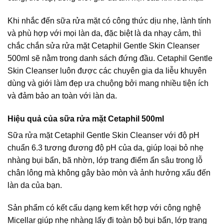
Khi nhắc đến sữa rửa mặt có công thức dịu nhẹ, lành tính
và phù hợp với mọi làn da, đặc biệt là da nhạy cảm, thì
chắc chắn sửa rửa mặt Cetaphil Gentle Skin Cleanser
500ml sẽ nằm trong danh sách đứng đầu. Cetaphil Gentle
Skin Cleanser luôn được các chuyên gia da liễu khuyên
dùng và giới làm đẹp ưa chuộng bởi mang nhiều tiện ích
và đảm bảo an toàn với làn da.
Hiệu quả của sữa rửa mặt Cetaphil 500ml
Sữa rửa mặt Cetaphil Gentle Skin Cleanser với độ pH
chuẩn 6.3 tương đương độ pH của da, giúp loại bỏ nhẹ
nhàng bụi bẩn, bã nhờn, lớp trang điểm ẩn sâu trong lỗ
chân lông mà không gây bào mòn và ảnh hưởng xấu đến
làn da của bạn.
Sản phẩm có kết cấu dạng kem kết hợp với công nghệ
Micellar giúp nhẹ nhàng lấy đi toàn bộ bụi bẩn, lớp trang