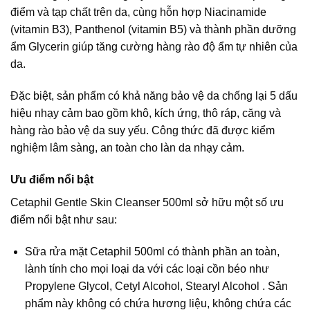
điểm và tạp chất trên da, cùng hỗn hợp Niacinamide
(vitamin B3), Panthenol (vitamin B5) và thành phần dưỡng
ẩm Glycerin giúp tăng cường hàng rào độ ẩm tự nhiên của
da.
Đặc biệt, sản phẩm có khả năng bảo vệ da chống lại 5 dấu
hiệu nhạy cảm bao gồm khô, kích ứng, thô ráp, căng và
hàng rào bảo vệ da suy yếu. Công thức đã được kiểm
nghiệm lâm sàng, an toàn cho làn da nhạy cảm.
Ưu điểm nổi bật
Cetaphil Gentle Skin Cleanser 500ml sở hữu một số ưu
điểm nổi bật như sau:
Sữa rửa mặt Cetaphil 500ml có thành phần an toàn,
lành tính cho mọi loại da với các loại cồn béo như
Propylene Glycol, Cetyl Alcohol, Stearyl Alcohol . Sản
phẩm này không có chứa hương liệu, không chứa các