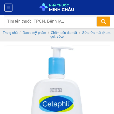
Chuyển
đến
nội
Tìm
dung
kiếm:
Trang chủ
/
Dược mỹ phẩm
/
Chăm sóc da mặt
/
Sữa rửa mặt (Kem,
gel, sữa)