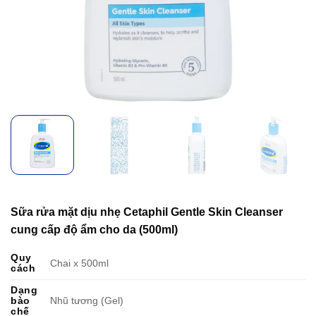
Sữa rửa mặt dịu nhẹ Cetaphil Gentle Skin Cleanser
cung cấp độ ẩm cho da (500ml)
Quy
Chai x 500ml
cách
Dạng
bào
Nhũ tương (Gel)
chế