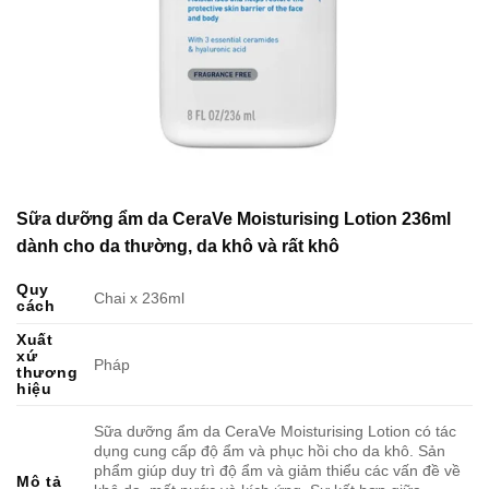
Sữa dưỡng ẩm da CeraVe Moisturising Lotion 236ml
dành cho da thường, da khô và rất khô
Quy
Chai x 236ml
cách
Xuất
xứ
Pháp
thương
hiệu
Sữa dưỡng ẩm da CeraVe Moisturising Lotion có tác
dụng cung cấp độ ẩm và phục hồi cho da khô. Sản
phẩm giúp duy trì độ ẩm và giảm thiểu các vấn đề về
Mô tả