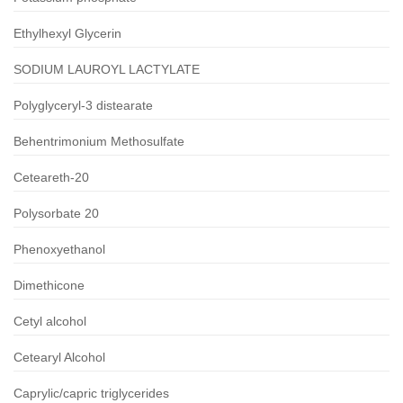
Ethylhexyl Glycerin
SODIUM LAUROYL LACTYLATE
Polyglyceryl-3 distearate
Behentrimonium Methosulfate
Ceteareth-20
Polysorbate 20
Phenoxyethanol
Dimethicone
Cetyl alcohol
Cetearyl Alcohol
Caprylic/capric triglycerides