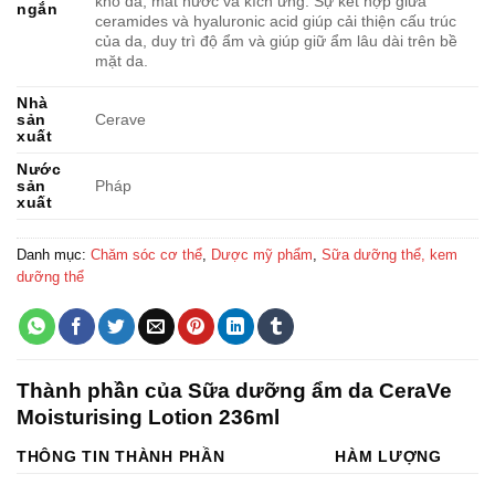
khô da, mất nước và kích ứng. Sự kết hợp giữa
ngắn
ceramides và hyaluronic acid giúp cải thiện cấu trúc
của da, duy trì độ ẩm và giúp giữ ẩm lâu dài trên bề
mặt da.
Nhà
sản
Cerave
xuất
Nước
sản
Pháp
xuất
Danh mục:
Chăm sóc cơ thể
,
Dược mỹ phẩm
,
Sữa dưỡng thể, kem
dưỡng thể
Thành phần của Sữa dưỡng ẩm da CeraVe
Moisturising Lotion 236ml
THÔNG TIN THÀNH PHẦN
HÀM LƯỢNG