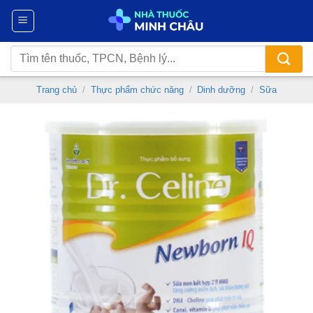
Chuyển
đến
nội
Tìm
dung
kiếm:
Trang chủ
/
Thực phẩm chức năng
/
Dinh dưỡng
/
Sữa