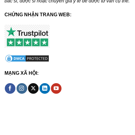
bác sĩ, dược sĩ hoặc chuyên gia y tế để được tư vấn cụ thể.
CHỨNG NHẬN TRANG WEB:
MẠNG XÃ HỘI: