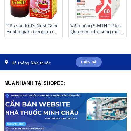
Yến sào Kid’s Nest Good
Viên uống 5-MTHF Plus
Health giảm biếng ăn cho
Quatrefolic bổ sung một
trẻ (120ml)
số vitamin và khoáng chất
cho cơ thể (6 vỉ x 10 viên)
Liên hệ
Hệ thống Nhà thuốc
MUA NHANH TẠI SHOPEE: