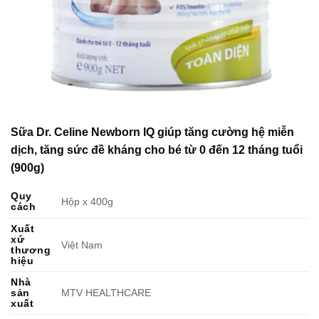
Sữa Dr. Celine Newborn IQ giúp tăng cường hệ miễn
dịch, tăng sức đề kháng cho bé từ 0 đến 12 tháng tuổi
(900g)
Quy
Hộp x 400g
cách
Xuất
xứ
Việt Nam
thương
hiệu
Nhà
sản
MTV HEALTHCARE
xuất