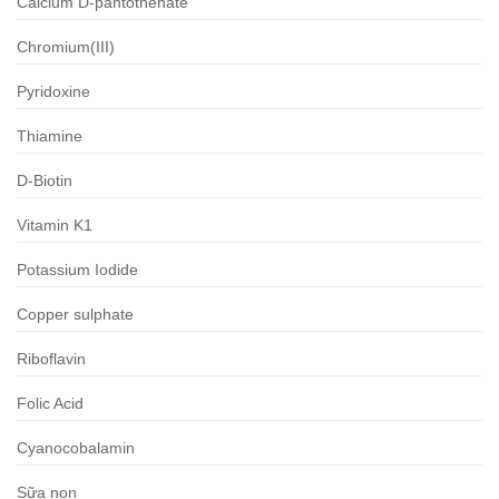
Calcium D-pantothenate
Chromium(III)
Pyridoxine
Thiamine
D-Biotin
Vitamin K1
Potassium Iodide
Copper sulphate
Riboflavin
Folic Acid
Cyanocobalamin
Sữa non