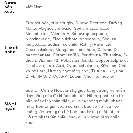
Nước
sản
Việt Nam
xuất
Sữa bột béo, sữa bột gầy, Đường Dextroza, Đường
Malto, Magnesium oxide, Sodium ascorbate,
Maltodextrin, Vitamin E, Sắt pyrophosphate,
Nicotinamide, Zinc sulphate, anhydrous, Sodium
molybdate, Sodium selenite, Retinyl Palmitate,
Thành
Cholecalciferol, Manganese sulphate, Calcium D-
phần
pantothenate, Chromium(III), Pyridoxine, Thiamine, D-
Biotin, Vitamin K1, Potassium Iodide, Copper sulphate,
Riboflavin, Folic Acid, Cyanocobalamin, Sữa non, Chất
xơ hòa tan, Hương ngọt tổng hợp, Taurine, L-Lysine,
2’-FL HMO, DHA, ARA, Lutein, Choline, Inositol
Sữa Dr. Celine Newborn IQ giúp tăng cường hệ miễn
dịch, tăng sức đề kháng cho bé. Hỗ trợ phát triển trí
não một cách toàn diện, giúp bé thông minh, nhanh
Mô tả
nhạy hơn từ giai đoạn sơ sinh. Bảo vệ hệ tiêu hóa,
ngắn
chống táo bón, giúp bé hấp thụ dưỡng chất tốt hơn.
Hỗ trợ phát triển chiều cao, giúp xương răng chắc
khỏe.