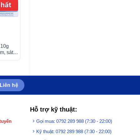
 10g
Bông tẩm cồn Alcohol
Buồng đệm khí d
êm, sát
Swabs Liworldco làm sạch
Biohealth
giảm đau
và khử trùng da trước khi
tiêm (100 miếng)
Liên hệ
Hỗ trợ kỹ thuật:
tuyến
Gọi mua: 0792 289 988 (7:30 - 22:00)
Kỹ thuật: 0792 289 988 (7:30 - 22:00)