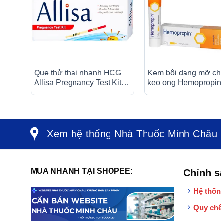
Que thử thai nhanh HCG
Kem bôi dạng mỡ c
Allisa Pregnancy Test Kit
keo ong Hemopropin
Traphaco phát hiện 7 – 10
ApiPharma giảm kíc
ngày sau khi thụ thai
niêm mạc trực tràng 
Xem hệ thống Nhà Thuốc Minh Châu
MUA NHANH TẠI SHOPEE:
Chính s
Hệ thốn
Quy chế