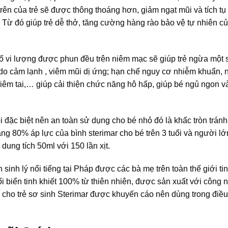
ên của trẻ sẽ được thông thoáng hơn, giảm ngạt mũi và tích tụ 
Từ đó giúp trẻ dễ thở, tăng cường hàng rào bảo vệ tự nhiên củ
ố vi lượng được phun đều trên niêm mạc sẽ giúp trẻ ngừa một 
i do cảm lạnh , viêm mũi dị ứng; hạn chế nguy cơ nhiễm khuẩn,
viêm tai,… giúp cải thiện chức năng hô hấp, giúp bé ngủ ngon v
òi đặc biệt nên an toàn sử dụng cho bé nhỏ đó là khấc tròn trán
 bằng 80% áp lực của bình sterimar cho bé trên 3 tuổi và người l
 dung tích 50ml với 150 lần xịt.
sinh lý nổi tiếng tại Pháp được các bà mẹ trên toàn thế giới ti
i biển tinh khiết 100% từ thiên nhiên, được sản xuất với công n
o cho trẻ sơ sinh Sterimar được khuyến cáo nên dùng trong điều 