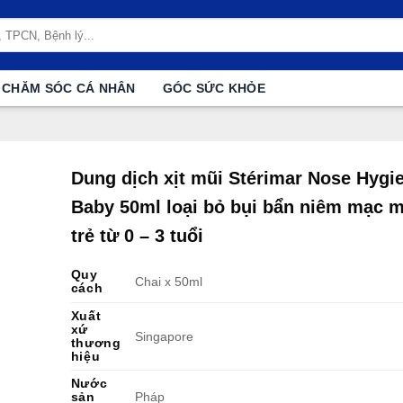
CHĂM SÓC CÁ NHÂN
GÓC SỨC KHỎE
Dung dịch xịt mũi Stérimar Nose Hygi
Baby 50ml loại bỏ bụi bẩn niêm mạc m
trẻ từ 0 – 3 tuổi
Quy
Chai x 50ml
cách
Xuất
xứ
Singapore
thương
hiệu
Nước
sản
Pháp