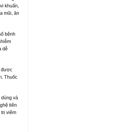
vi khuẩn,
a mũi, ăn
số bệnh
 nhiễm
à dễ
h được
ớn. Thuốc
n dùng và
ghệ tiên
trị viêm