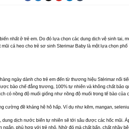
iến nhất ở trẻ em. Do đó lựa chọn các dung dịch vệ sinh tai, m
t mũi cá heo cho trẻ sơ sinh Sterimar Baby là một lựa chọn phổ
 hàng ngày dành cho trẻ em đến từ thương hiệu Stérimar nổi ti
được bào chế đẳng trương, 100% tự nhiên và không chất bảo q
ịch có nồng độ muối giống như nồng độ muối trong tế bào của c
tăng cường đề kháng hệ hô hấp. Ví dụ như kẽm, mangan, selen
, dung dịch nước biển tự nhiên sẽ tới sâu được các hốc mũi. Á
an ngắn, phù hợp với trẻ nhỏ. Nhờ đó mà chất bẩn, chất nhầy bê