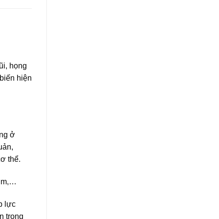
ũi, họng
 biến hiện
ếng ở
uản,
ơ thể.
ium,…
p lực
n trong