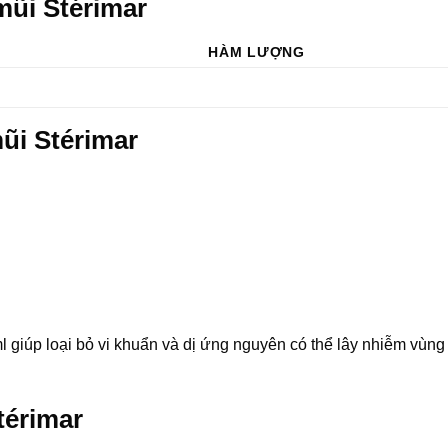
mũi Stérimar
HÀM LƯỢNG
ũi Stérimar
giúp loại bỏ vi khuẩn và dị ứng nguyên có thể lây nhiễm vùng 
térimar