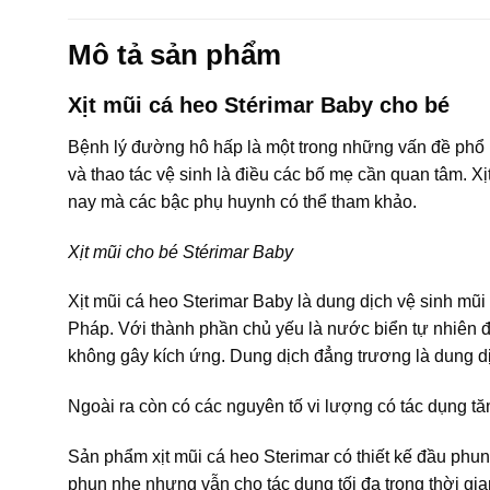
Mô tả sản phẩm
Xịt mũi cá heo Stérimar Baby cho bé
Bệnh lý đường hô hấp là một trong những vấn đề phổ b
và thao tác vệ sinh là điều các bố mẹ cần quan tâm. Xị
nay mà các bậc phụ huynh có thể tham khảo.
Xịt mũi cho bé Stérimar Baby
Xịt mũi cá heo Sterimar Baby là dung dịch vệ sinh mũi
Pháp. Với thành phần chủ yếu là nước biển tự nhiên 
không gây kích ứng. Dung dịch đẳng trương là dung d
Ngoài ra còn có các nguyên tố vi lượng có tác dụng 
Sản phẩm xịt mũi cá heo Sterimar có thiết kế đầu phun
phun nhẹ nhưng vẫn cho tác dụng tối đa trong thời gi