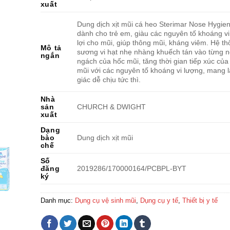
xuất
Dung dịch xịt mũi cá heo Sterimar Nose Hygie
dành cho trẻ em, giàu các nguyên tố khoáng vi
lợi cho mũi, giúp thông mũi, kháng viêm. Hệ t
Mô tả
sương vi hạt nhẹ nhàng khuếch tán vào từng 
ngắn
ngách của hốc mũi, tăng thời gian tiếp xúc củ
mũi với các nguyên tố khoáng vi lượng, mang l
giác dễ chịu tức thì.
Nhà
sản
CHURCH & DWIGHT
xuất
Dạng
bào
Dung dịch xịt mũi
chế
Số
đăng
2019286/170000164/PCBPL-BYT
ký
Danh mục:
Dụng cụ vệ sinh mũi
,
Dụng cụ y tế
,
Thiết bị y tế