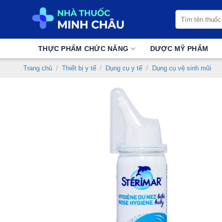
Chuyển
Tìm
đến
kiếm:
nội
dung
THỰC PHẨM CHỨC NĂNG
DƯỢC MỸ PHẨM
Trang chủ
/
Thiết bị y tế
/
Dụng cụ y tế
/
Dụng cụ vệ sinh mũi