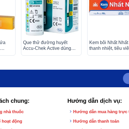
hứa
Que thử đường huyết
Kem bôi Nhất Nhất
Accu-Chek Active dùng
thanh nhiệt, tiêu vi
h ứng
cho máy Accu-Chek Active
trùng, giảm ngứa, 
(20g)
(25 cái)
ách chung:
Hướng dẫn dịch vụ:
g nhà thuốc
Hướng dẫn mua hàng trực 
 hoạt động
Hướng dẫn thanh toán