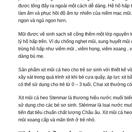
được tống đẩy ra ngoài một cách dễ dàng. Hệ hô hấp tr
làm ẩm và phục hồi độ ẩm tự nhiên của niêm mạc mũi. 
ngon và ngủ ngon hơn.
Mũi được vệ sinh sạch sẽ cộng thêm một lớp nguyên t
lý hô hấp trên. Ví dụ chống nghẹt mũi, sung huyết mũ
trùng hô hấp như viêm mũi , viêm họng, viêm xoang , 
dàng bú mẹ.
Sản phẩm xịt mũi cá heo cho trẻ sơ sinh với thiết kế v
xây xát trong quá trình xịt khi bé cựa quậy, áp lực xịt
có thể sử dụng cho trẻ từ 0 – 3 tuổi. Chai xịt thường có
Xịt mũi cá heo Sterimar là thương hiệu nước muối biển 
sử dụng cho các bé sơ sinh. Stérimar là loại nước muố
tiến đạt tiêu chuẩn chất lượng Châu âu. Xịt mũi cá he
mũi xoang cấp và mãn tính ở trẻ nhỏ.