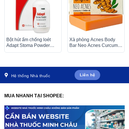
Bột hút ẩm chống loét
Xà phòng Acnes Body
Adapt Stoma Powder
Bar Neo Acnes Curcumin
Hollister cho vùng da tổn
And Teatree Oil làm sạch
thương, vùng quanh hậu
bụi bẩn, dầu nhờn trên da
môn nhân tạo (28,3g)
(75g)
Liên hệ
Hệ thống Nhà thuốc
MUA NHANH TẠI SHOPEE: