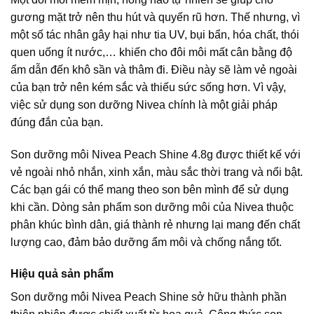
gương mặt trở nên thu hút và quyến rũ hơn. Thế nhưng, vì
một số tác nhân gây hại như tia UV, bụi bẩn, hóa chất, thói
quen uống ít nước,… khiến cho đôi môi mất cân bằng độ
ẩm dẫn đến khô sần và thâm đi. Điều này sẽ làm vẻ ngoài
của bạn trở nên kém sắc và thiếu sức sống hơn. Vì vậy,
việc sử dụng son dưỡng Nivea chính là một giải pháp
đúng đắn của bạn.
Son dưỡng môi Nivea Peach Shine 4.8g được thiết kế với
vẻ ngoài nhỏ nhắn, xinh xắn, màu sắc thời trang và nổi bật.
Các bạn gái có thể mang theo son bên mình để sử dụng
khi cần. Dòng sản phẩm son dưỡng môi của Nivea thuộc
phân khúc bình dân, giá thành rẻ nhưng lại mang đến chất
lượng cao, đảm bảo dưỡng ẩm môi và chống nắng tốt.
Hiệu quả sản phẩm
Son dưỡng môi Nivea Peach Shine sở hữu thành phần