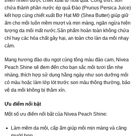
thiên nhiên được chiết xuất từ hoa quả. Công thức son
chứa thành phần nước ép quả Đào (Prunus Persica Juice)
kết hợp cùng chiết xuất Bơ Hạt Mỡ (Shea Butter) giúp giữ
ẩm cho môi luôn mềm mượt và mịn màng, ngăn ngừa hiện
tượng da môi mất nước.Sản phẩm hoàn toàn không chứa
chì hay các hóa chất gây hại, an toàn cho làn da môi nhạy
cảm.
Mang hương đào dịu ngọt cùng tông màu đào cam, Nivea
Peach Shine sẽ đem đến cho bạn sắc môi tươi tắn nhẹ
nhàng, thích hợp sử dụng hằng ngày như son dưỡng môi
có màu hoặc làm lớp lót trước son màu thông thường, bảo
vệ da môi không bị thâm xỉn.
Ưu điểm nổi bật
Một số ưu điểm nổi bật của Nivea Peach Shine:
Làm mềm da môi, cấp ẩm giúp môi mịn màng và căng
mướt hơn.