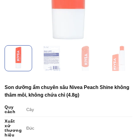
Son dưỡng ẩm chuyên sâu Nivea Peach Shine không
thâm môi, không chứa chì (4.8g)
Quy
Cây
cách
Xuất
xứ
Đức
thương
hiệu