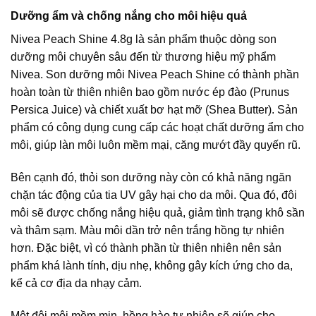
Dưỡng ẩm và chống nắng cho môi hiệu quả
Nivea Peach Shine 4.8g là sản phẩm thuộc dòng son
dưỡng môi chuyên sâu đến từ thương hiệu mỹ phẩm
Nivea. Son dưỡng môi Nivea Peach Shine có thành phần
hoàn toàn từ thiên nhiên bao gồm nước ép đào (Prunus
Persica Juice) và chiết xuất bơ hạt mỡ (Shea Butter). Sản
phẩm có công dụng cung cấp các hoạt chất dưỡng ẩm cho
môi, giúp làn môi luôn mềm mại, căng mướt đầy quyến rũ.
Bên cạnh đó, thỏi son dưỡng này còn có khả năng ngăn
chặn tác động của tia UV gây hại cho da môi. Qua đó, đôi
môi sẽ được chống nắng hiệu quả, giảm tình trạng khô sần
và thâm sạm. Màu môi dần trở nên trắng hồng tự nhiên
hơn. Đặc biệt, vì có thành phần từ thiên nhiên nên sản
phẩm khá lành tính, dịu nhẹ, không gây kích ứng cho da,
kể cả cơ địa da nhạy cảm.
Một đôi môi mềm mịn, hồng hào tự nhiên sẽ giúp cho