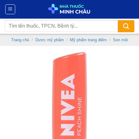
Chuyển
đến
nội
Tìm
dung
kiếm:
Trang chủ
/
Dược mỹ phẩm
/
Mỹ phẩm trang điểm
/
Son môi