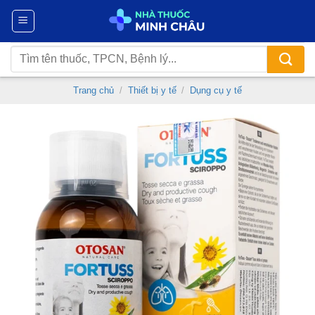
Chuyển
đến
nội
Tìm
dung
kiếm:
Trang chủ
/
Thiết bị y tế
/
Dụng cụ y tế