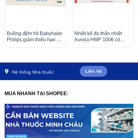
Buồng đệm hít Babyhaler
Nhiệt kế đo thân nhiệt
Philips giảm thiểu hao hụt
Aurora HMP 1006 có
thuốc hỗ trợ bệnh nhân
vạch chia độ rõ nét
hen suyễn (1 cái)
Liên hệ
Hệ thống Nhà thuốc
MUA NHANH TẠI SHOPEE: