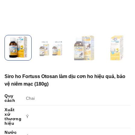
Siro ho Fortuss Otosan làm dịu cơn ho hiệu quả, bảo
vệ niêm mạc (180g)
Quy
Chai
cách
Xuất
xứ
Ý
thương
hiệu
Nước