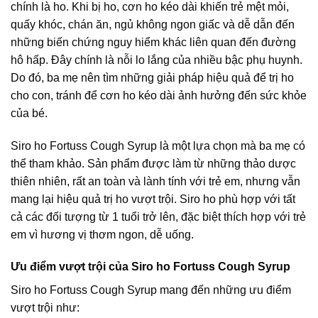
chính là ho. Khi bị ho, cơn ho kéo dài khiến trẻ mệt mỏi,
quấy khóc, chán ăn, ngủ không ngon giấc và dễ dẫn đến
những biến chứng nguy hiểm khác liên quan đến đường
hô hấp. Đây chính là nỗi lo lắng của nhiều bậc phụ huynh.
Do đó, ba mẹ nên tìm những giải pháp hiệu quả để trị ho
cho con, tránh để cơn ho kéo dài ảnh hưởng đến sức khỏe
của bé.
Siro ho Fortuss Cough Syrup là một lựa chọn mà ba mẹ có
thể tham khảo. Sản phẩm được làm từ những thảo dược
thiên nhiên, rất an toàn và lành tính với trẻ em, nhưng vẫn
mang lại hiệu quả trị ho vượt trội. Siro ho phù hợp với tất
cả các đối tượng từ 1 tuổi trở lên, đặc biệt thích hợp với trẻ
em vì hương vị thơm ngon, dễ uống.
Ưu điểm vượt trội của Siro ho Fortuss Cough Syrup
Siro ho Fortuss Cough Syrup mang đến những ưu điểm
vượt trội như: