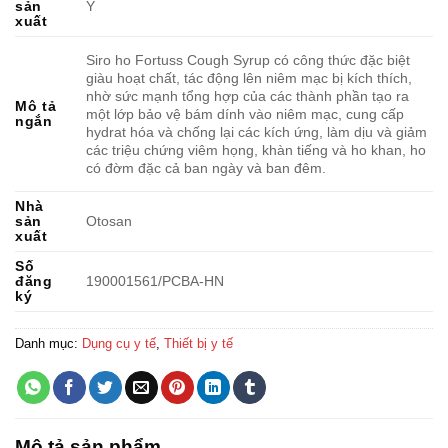
sản
Ý
xuất
Siro ho Fortuss Cough Syrup có công thức đặc biệt
giàu hoạt chất, tác động lên niêm mạc bị kích thích,
nhờ sức mạnh tổng hợp của các thành phần tạo ra
Mô tả
một lớp bảo vệ bám dính vào niêm mạc, cung cấp
ngắn
hydrat hóa và chống lại các kích ứng, làm dịu và giảm
các triệu chứng viêm họng, khàn tiếng và ho khan, ho
có đờm đặc cả ban ngày và ban đêm.
Nhà
sản
Otosan
xuất
Số
đăng
190001561/PCBA-HN
ký
Danh mục:
Dụng cụ y tế
,
Thiết bị y tế
Mô tả sản phẩm