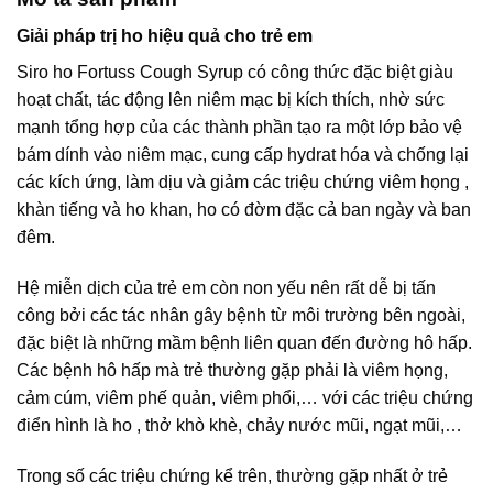
Giải pháp trị ho hiệu quả cho trẻ em
Siro ho Fortuss Cough Syrup có công thức đặc biệt giàu
hoạt chất, tác động lên niêm mạc bị kích thích, nhờ sức
mạnh tổng hợp của các thành phần tạo ra một lớp bảo vệ
bám dính vào niêm mạc, cung cấp hydrat hóa và chống lại
các kích ứng, làm dịu và giảm các triệu chứng viêm họng ,
khàn tiếng và ho khan, ho có đờm đặc cả ban ngày và ban
đêm.
Hệ miễn dịch của trẻ em còn non yếu nên rất dễ bị tấn
công bởi các tác nhân gây bệnh từ môi trường bên ngoài,
đặc biệt là những mầm bệnh liên quan đến đường hô hấp.
Các bệnh hô hấp mà trẻ thường gặp phải là viêm họng,
cảm cúm, viêm phế quản, viêm phổi,… với các triệu chứng
điển hình là ho , thở khò khè, chảy nước mũi, ngạt mũi,…
Trong số các triệu chứng kể trên, thường gặp nhất ở trẻ