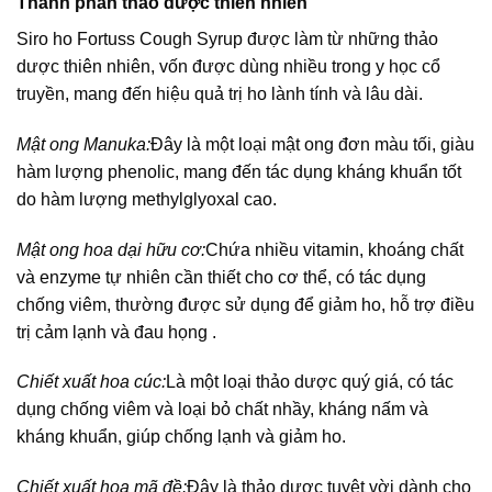
Thành phần thảo dược thiên nhiên
Siro ho Fortuss Cough Syrup được làm từ những thảo
dược thiên nhiên, vốn được dùng nhiều trong y học cổ
truyền, mang đến hiệu quả trị ho lành tính và lâu dài.
Mật ong Manuka:
Đây là một loại mật ong đơn màu tối, giàu
hàm lượng phenolic, mang đến tác dụng kháng khuẩn tốt
do hàm lượng methylglyoxal cao.
Mật ong hoa dại hữu cơ:
Chứa nhiều vitamin, khoáng chất
và enzyme tự nhiên cần thiết cho cơ thể, có tác dụng
chống viêm, thường được sử dụng để giảm ho, hỗ trợ điều
trị cảm lạnh và đau họng .
Chiết xuất hoa cúc:
Là một loại thảo dược quý giá, có tác
dụng chống viêm và loại bỏ chất nhầy, kháng nấm và
kháng khuẩn, giúp chống lạnh và giảm ho.
Chiết xuất hoa mã đề:
Đây là thảo dược tuyệt vời dành cho