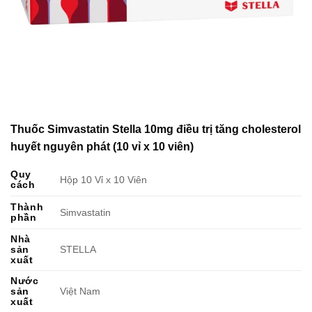
Thuốc Simvastatin Stella 10mg điều trị tăng cholesterol
huyết nguyên phát (10 vỉ x 10 viên)
Quy
Hộp 10 Vỉ x 10 Viên
cách
Thành
Simvastatin
phần
Nhà
sản
STELLA
xuất
Nước
sản
Việt Nam
xuất