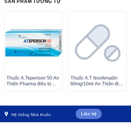
SẢN PHẨM TƯƠNG TỰ
Thuốc A.Teperison 50 An
Thuốc A.T fexofenadin
Thiên Pharma điều trị
60mg/10ml An Thiên điều
thoái hóa cột sống cổ,
trị triệu chứng viêm mũi dị
bệnh mạch máu não (3 vỉ
ứng theo mùa (30 ống x
x 10 viên)
10ml)
Liên hệ
Hệ thống Nhà thuốc