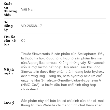
Xuất
xứ
Việt Nam
thương
hiệu
Số
đăng
VD-26568-17
ký
Thuốc
cần kê
Có
toa
Thuốc Simvastatin là sản phẩm của Stellapharm. Đây
là thuốc hạ lipid được tổng hợp từ sản phẩm lên men
của Aspergillus terreus. Không những vậy, Simvastatin
vốn là một lacton bất hoạt. Tuy nhiên, sau khi uống,
Mô tả
Simvastatin được thủy phân thành dạng beta hydroxy
ngắn
acid tương ứng. Trong đó, beta hydroxy acid ức chế
enzyme khử 3-hydroxy-3-methylglutaryl-coenzym A
(HMG-CoA), là bước đầu hạn chế sinh tổng hợp
cholesterol.
Sản phẩm này chỉ bán khi có chỉ định của bác sĩ, mọi
Lưu ý
thông tin trên Website chỉ mang tính chất tham khảo.