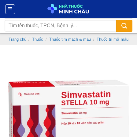
Chuyển
đến
nội
Tìm
dung
kiếm:
Trang chủ
/
Thuốc
/
Thuốc tim mạch & máu
/
Thuốc trị mỡ máu