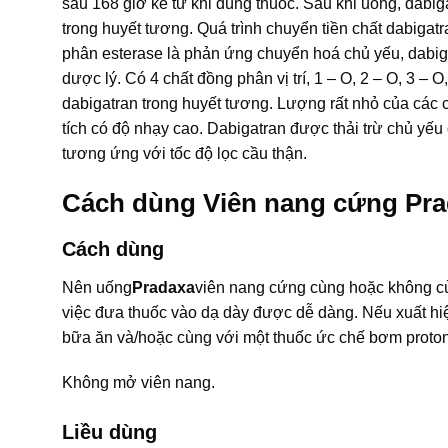
sau 168 giờ kể từ khi dùng thuốc. Sau khi uống, dabig
trong huyết tương. Quá trình chuyển tiền chất dabigatr
phân esterase là phản ứng chuyển hoá chủ yếu, dabigat
dược lý. Có 4 chất đồng phân vị trí, 1 – O, 2 – O, 3 
dabigatran trong huyết tương. Lượng rất nhỏ của các
tích có độ nhạy cao. Dabigatran được thải trừ chủ yếu
tương ứng với tốc độ lọc cầu thận.
Cách dùng Viên nang cứng Pr
Cách dùng
Nên uống
Pradaxa
viên nang cứng cùng hoặc không cù
việc đưa thuốc vào dạ dày được dễ dàng. Nếu xuất hi
bữa ăn và/hoặc cùng với một thuốc ức chế bơm proto
Không mở viên nang.
Liều dùng