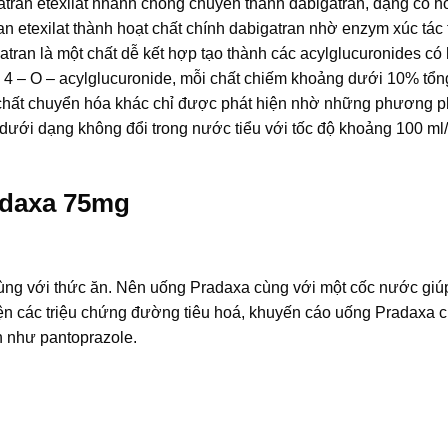
atran etexilat nhanh chóng chuyển thành dabigatran, dạng có ho
an etexilat thành hoạt chất chính dabigatran nhờ enzym xúc tác
ran là một chất dễ kết hợp tạo thành các acylglucuronides có 
– O, 4 – O – acylglucuronide, mỗi chất chiếm khoảng dưới 10% tổ
 chất chuyển hóa khác chỉ được phát hiện nhờ những phương 
 dưới dạng không đổi trong nước tiểu với tốc độ khoảng 100 ml
adaxa 75mg
ng với thức ăn. Nên uống Pradaxa cùng với một cốc nước giú
ện các triệu chứng đường tiêu hoá, khuyến cáo uống Pradaxa 
n như pantoprazole.