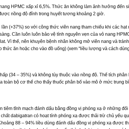
vỏ nang HPMC xấp xỉ 6,5%. Thức ăn không làm ảnh hưởng đến s
được nồng độ đỉnh trong huyết tương khoảng 2 giờ.
lần (+37%) so với công thức viên nang tham chiếu khi các hạt
sàng. Cần luôn luôn bảo vệ tính nguyên vẹn của vỏ nang HPM
tilat. Vì thế, nên khuyên bệnh nhân không mở viên nang và trán
ào thức ăn hoặc cho vào đồ uống) (xem “liều lượng và cách dùng
thấp (34 – 35%) và không tùy thuộc vào nồng độ. Thể tích phân
ủa toàn bộ cơ thể cho thấy thuốc phân bố vào mô ở mức trung b
ơn tiêm tĩnh mạch đánh dấu bằng đồng vị phóng xạ ở những đối
chất dabigatran có hoạt tính phóng xạ được thải trừ chủ yếu q
Khoảng 88 – 94% liều dùng đánh dấu đồng vị phóng xạ được th