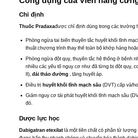
Công dụng của Viên nang cứn
Chỉ định
Thuốc Pradaxa
được chỉ định dùng trong các trường 
Phòng ngừa tai biến thuyên tắc huyết khối tĩnh m
thuật chương trình thay thế toàn bộ khớp háng hoặ
Phòng ngừa đột quỵ, thuyên tắc hệ thống ở bệnh n
nhiều các yếu tố nguy cơ như đã từng bị đột quỵ, c
II),
đái tháo đường
, tăng huyết áp.
Điều trị
huyết khối tĩnh mạch sâu
(DVT) cấp và/ho
Giảm nguy cơ tái phát huyết khối tĩnh mạch sâu (D
đó.
Dược lực học
Dabigatran etexilat
là một tiền chất có phân tử lượn
được hấp thu nhanh chóng và chuyển hóa thành dabiga