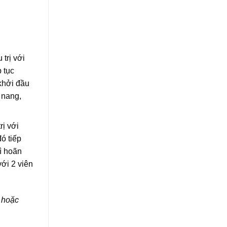
trị với
 tục
khởi đầu
 nang,
rị với
ó tiếp
ì hoãn
với 2 viên
 hoặc