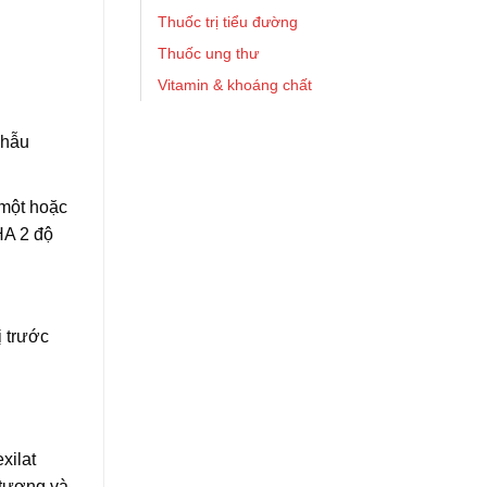
Thuốc trị tiểu đường
Thuốc ung thư
Vitamin & khoáng chất
phẫu
 một hoặc
HA 2 độ
ị trước
xilat
 tương và