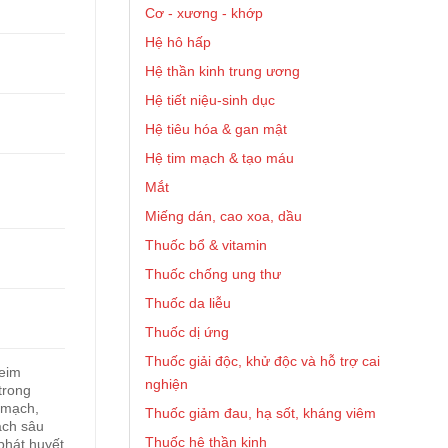
Cơ - xương - khớp
Hệ hô hấp
Hệ thần kinh trung ương
Hệ tiết niệu-sinh dục
Hệ tiêu hóa & gan mật
Hệ tim mạch & tạo máu
Mắt
Miếng dán, cao xoa, dầu
Thuốc bổ & vitamin
Thuốc chống ung thư
Thuốc da liễu
Thuốc dị ứng
Thuốc giải độc, khử độc và hỗ trợ cai
heim
nghiện
trong
 mạch,
Thuốc giảm đau, hạ sốt, kháng viêm
ạch sâu
Thuốc hệ thần kinh
phát huyết