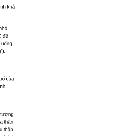
inh khả
 nhỏ
C để
h uống
”).
 bố của
ình.
 tượng
ua thận
u thập