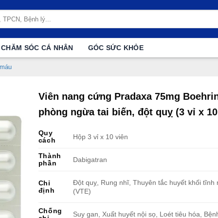
CHĂM SÓC CÁ NHÂN
GÓC SỨC KHỎE
 máu
Viên nang cứng Pradaxa 75mg Boehri
phòng ngừa tai biến, đột quỵ (3 vỉ x 10
Quy
Hộp 3 vỉ x 10 viên
cách
Thành
Dabigatran
phần
Đột quỵ, Rung nhĩ, Thuyên tắc huyết khối tĩnh
Chỉ
định
(VTE)
Chống
Suy gan, Xuất huyết nội sọ, Loét tiêu hóa, Bệ