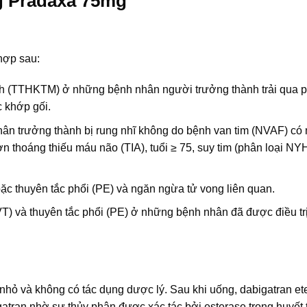
g Pradaxa 75mg
hợp sau:
ạch (TTHKTM) ở những bệnh nhân người trưởng thành trải qua 
c khớp gối.
hân trưởng thành bị rung nhĩ không do bệnh van tim (NVAF) có
ơn thoáng thiếu máu não (TIA), tuổi ≥ 75, suy tim (phân loại NY
ặc thuyên tắc phổi (PE) và ngăn ngừa tử vong liên quan.
VT) và thuyên tắc phổi (PE) ở những bệnh nhân đã được điều tr
g nhỏ và không có tác dụng dược lý. Sau khi uống, dabigatran ete
tran nhờ sự thủy phân được xác tác bởi esterase trong huyết