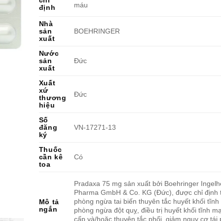
chỉ
máu
định
Nhà
sản
BOEHRINGER
xuất
Nước
sản
Đức
xuất
Xuất
xứ
Đức
thương
hiệu
Số
đăng
VN-17271-13
ký
Thuốc
cần kê
Có
toa
Pradaxa 75 mg sản xuất bởi Boehringer Ingel
Pharma GmbH & Co. KG (Đức), được chỉ định 
phòng ngừa tai biến thuyên tắc huyết khối tĩnh
Mô tả
ngắn
phòng ngừa đột quỵ, điều trị huyết khối tĩnh m
cấp và/hoặc thuyên tắc phổi, giảm nguy cơ tái 