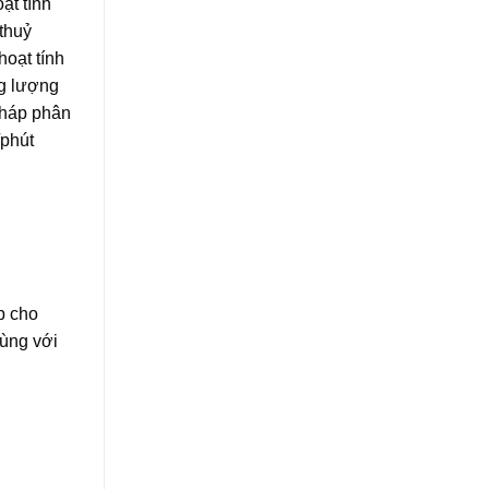
ạt tính
 thuỷ
hoạt tính
ng lượng
pháp phân
/phút
p cho
cùng với