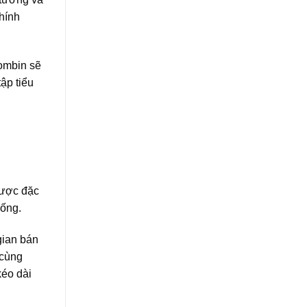
chính
rombin sẽ
ập tiểu
được đặc
uống.
gian bán
 cùng
éo dài