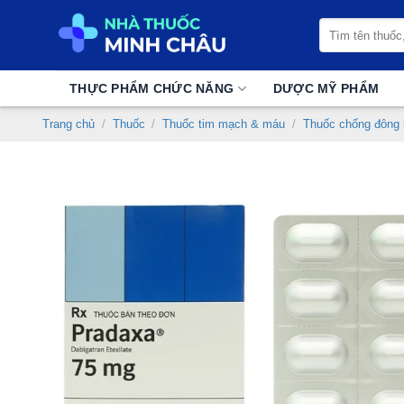
Chuyển
Tìm
đến
kiếm:
nội
dung
THỰC PHẨM CHỨC NĂNG
DƯỢC MỸ PHẨM
Trang chủ
/
Thuốc
/
Thuốc tim mạch & máu
/
Thuốc chống đông