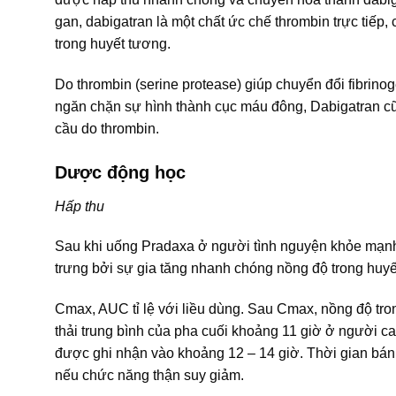
gan, dabigatran là một chất ức chế thrombin trực tiếp, 
trong huyết tương.
Do thrombin (serine protease) giúp chuyển đổi fibrinog
ngăn chặn sự hình thành cục máu đông, Dabigatran cũng 
cầu do thrombin.
Dược động học
Hấp thu
Sau khi uống Pradaxa ở người tình nguyện khỏe mạnh
trưng bởi sự gia tăng nhanh chóng nồng độ trong huyế
Cmax, AUC tỉ lệ với liều dùng. Sau Cmax, nồng độ tr
thải trung bình của pha cuối khoảng 11 giờ ở người ca
được ghi nhận vào khoảng 12 – 14 giờ. Thời gian bán th
nếu chức năng thận suy giảm.