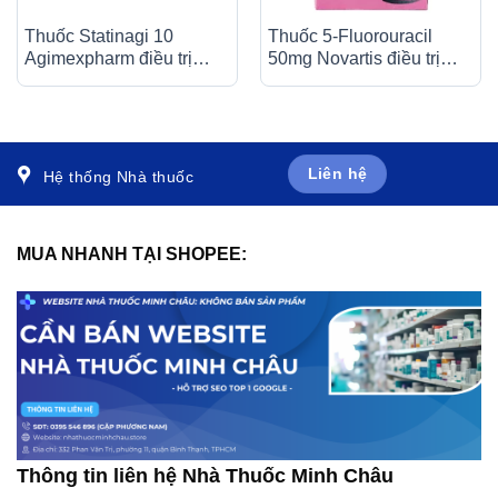
Thuốc Statinagi 10
Thuốc 5-Fluorouracil
Agimexpharm điều trị
50mg Novartis điều trị
tăng cholesterol máu,
giảm nhẹ trong nhiều loại
giảm nguy cơ nhồi máu
ung thư (10ml)
cơ tim (6 vỉ x 10 viên)
Liên hệ
Hệ thống Nhà thuốc
MUA NHANH TẠI SHOPEE:
Thông tin liên hệ Nhà Thuốc Minh Châu