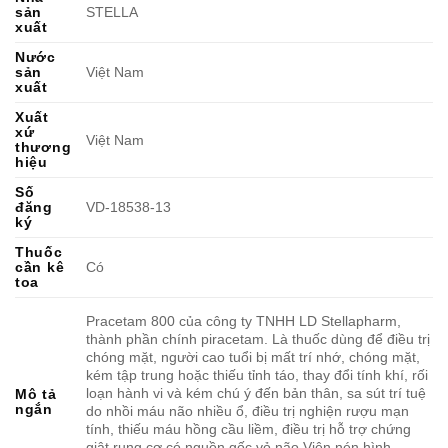
sản
STELLA
xuất
Nước
sản
Việt Nam
xuất
Xuất
xứ
Việt Nam
thương
hiệu
Số
đăng
VD-18538-13
ký
Thuốc
cần kê
Có
toa
Pracetam 800 của công ty TNHH LD Stellapharm,
thành phần chính piracetam. Là thuốc dùng để điều trị
chóng mặt, người cao tuổi bị mất trí nhớ, chóng mặt,
kém tập trung hoặc thiếu tỉnh táo, thay đổi tính khí, rối
loạn hành vi và kém chú ý đến bản thân, sa sút trí tuệ
Mô tả
ngắn
do nhồi máu não nhiều ổ, điều trị nghiện rượu mạn
tính, thiếu máu hồng cầu liềm, điều trị hỗ trợ chứng
giật rung cơ có nguồn gốc vỏ não.Viên nén hình