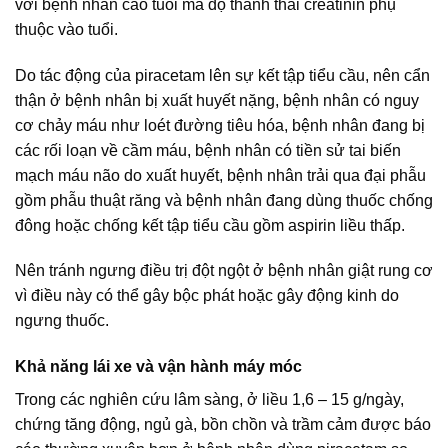
với bệnh nhân cao tuổi mà độ thanh thải creatinin phụ
thuộc vào tuổi.
Do tác động của piracetam lên sự kết tập tiểu cầu, nên cẩn
thận ở bệnh nhân bị xuất huyết nặng, bệnh nhân có nguy
cơ chảy máu như loét đường tiêu hóa, bệnh nhân đang bị
các rối loạn về cầm máu, bệnh nhân có tiền sử tai biến
mạch máu não do xuất huyết, bệnh nhân trải qua đại phẫu
gồm phẫu thuật răng và bệnh nhân đang dùng thuốc chống
đông hoặc chống kết tập tiểu cầu gồm aspirin liều thấp.
Nên tránh ngưng điều trị đột ngột ở bệnh nhân giật rung cơ
vì điều này có thể gây bộc phát hoặc gây động kinh do
ngưng thuốc.
Khả năng lái xe và vận hành máy móc
Trong các nghiên cứu lâm sàng, ở liều 1,6 – 15 g/ngày,
chứng tăng động, ngủ gà, bồn chồn và trầm cảm được báo