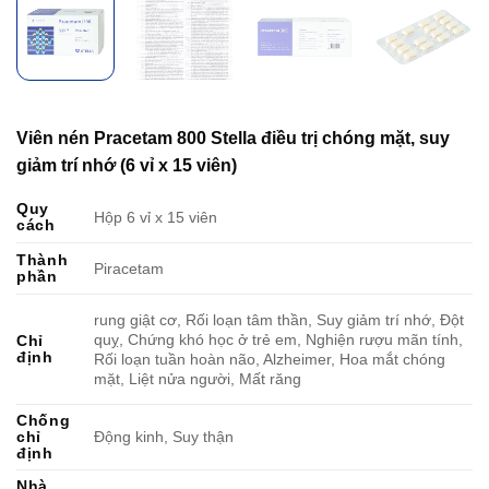
Viên nén Pracetam 800 Stella điều trị chóng mặt, suy
giảm trí nhớ (6 vỉ x 15 viên)
Quy
Hộp 6 vỉ x 15 viên
cách
Thành
Piracetam
phần
rung giật cơ, Rối loạn tâm thần, Suy giảm trí nhớ, Đột
quỵ, Chứng khó học ở trẻ em, Nghiện rượu mãn tính,
Chỉ
định
Rối loạn tuần hoàn não, Alzheimer, Hoa mắt chóng
mặt, Liệt nửa người, Mất răng
Chống
chỉ
Động kinh, Suy thận
định
Nhà