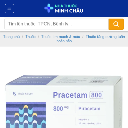
Chuyển
đến
nội
Tìm
dung
kiếm:
Trang chủ
/
Thuốc
/
Thuốc tim mạch & máu
/
Thuốc tăng cường tuần
hoàn não