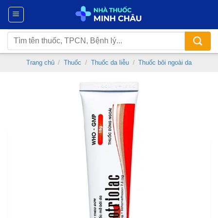
Chuyển
đến
nội
Tìm
dung
kiếm:
Trang chủ
/
Thuốc
/
Thuốc da liễu
/
Thuốc bôi ngoài da