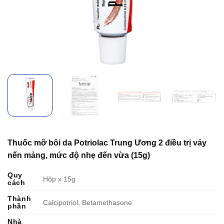
Thuốc mỡ bôi da Potriolac Trung Ương 2 điều trị vảy
nến mảng, mức độ nhẹ đến vừa (15g)
Quy
Hộp x 15g
cách
Thành
Calcipotriol, Betamethasone
phần
Nhà