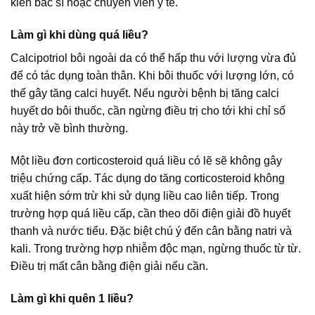
kiến bác sĩ hoặc chuyên viên y tế.
Làm gì khi dùng quá liều?
Calcipotriol bôi ngoài da có thể hấp thu với lượng vừa đủ
để có tác dụng toàn thân. Khi bôi thuốc với lượng lớn, có
thể gây tăng calci huyết. Nếu người bệnh bị tăng calci
huyết do bôi thuốc, cần ngừng điều trị cho tới khi chỉ số
này trở về bình thường.
Một liều đơn corticosteroid quá liều có lẽ sẽ không gây
triệu chứng cấp. Tác dụng do tăng corticosteroid không
xuất hiện sớm trừ khi sử dụng liều cao liên tiếp. Trong
trường hợp quá liều cấp, cần theo dõi điện giải đồ huyết
thanh và nước tiểu. Đặc biệt chú ý đến cân bằng natri và
kali. Trong trường hợp nhiễm độc mạn, ngừng thuốc từ từ.
Điều trị mất cân bằng điện giải nếu cần.
Làm gì khi quên 1 liều?