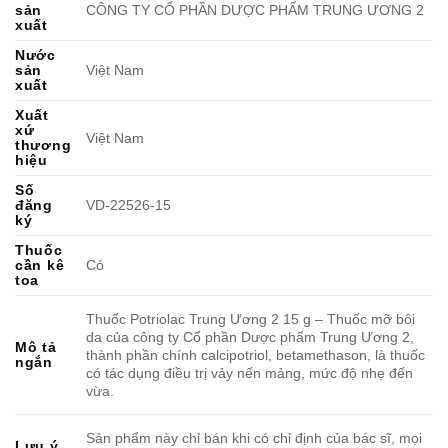
sản
CÔNG TY CỔ PHẦN DƯỢC PHẨM TRUNG ƯƠNG 2
xuất
Nước
sản
Việt Nam
xuất
Xuất
xứ
Việt Nam
thương
hiệu
Số
đăng
VD-22526-15
ký
Thuốc
cần kê
Có
toa
Thuốc Potriolac Trung Ương 2 15 g – Thuốc mỡ bôi
da của công ty Cổ phần Dược phẩm Trung Ương 2,
Mô tả
thành phần chính calcipotriol, betamethason, là thuốc
ngắn
có tác dụng điều trị vảy nến mảng, mức độ nhẹ đến
vừa.
Sản phẩm này chỉ bán khi có chỉ định của bác sĩ, mọi
Lưu ý