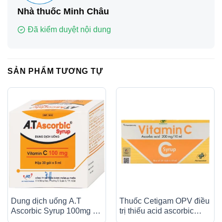
Nhà thuốc Minh Châu
Đã kiểm duyệt nội dung
SẢN PHẨM TƯƠNG TỰ
Dung dịch uống A.T
Thuốc Cetigam OPV điều
Ascorbic Syrup 100mg bổ
trị thiếu acid ascorbic
sung vitamin C, điều trị
(bệnh Scorbut), tăng