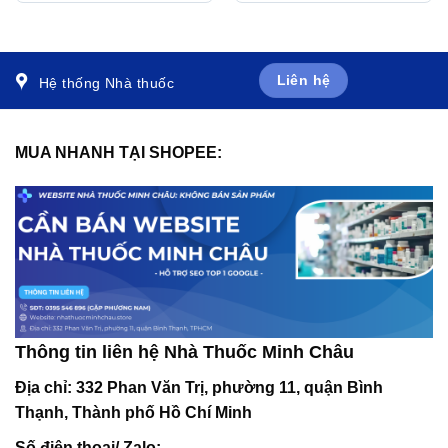
bệnh scorbut (30 gói x
cường sức đề kháng cho
5ml)
cơ thể (20 ống x 10ml)
Liên hệ
Hệ thống Nhà thuốc
MUA NHANH TẠI SHOPEE:
Thông tin liên hệ Nhà Thuốc Minh Châu
Địa chỉ:
332 Phan Văn Trị, phường 11, quận Bình
Thạnh, Thành phố Hồ Chí Minh
Số điện thoại/ Zalo: