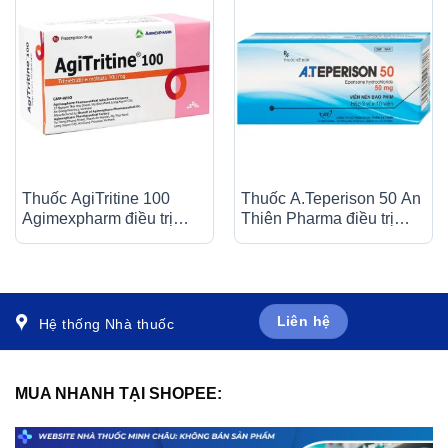
Thuốc AgiTritine 100
Thuốc A.Teperison 50 An
Agimexpharm điều trị
Thiên Pharma điều trị
chứng đau do rối loạn
thoái hóa cột sống cổ,
chức năng của ống tiêu
bệnh mạch máu não (3 vỉ
hóa và đường mật (10 vỉ
x 10 viên)
x 10 viên)
Liên hệ
Hệ thống Nhà thuốc
MUA NHANH TẠI SHOPEE: