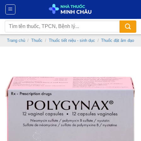
Chuyển
đến
nội
Tìm
dung
kiếm:
Trang chủ
/
Thuốc
/
Thuốc tiết niệu - sinh dục
/
Thuốc đặt âm đạo