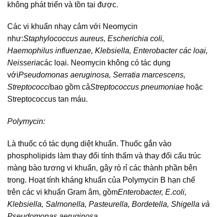
không phát triển và tồn tại được.
Các vi khuẩn nhạy cảm với Neomycin
như:
Staphylococcus aureus, Escherichia coli,
Haemophilus influenzae, Klebsiella, Enterobacter các loại,
Neisseria
các loại. Neomycin không có tác dụng
với
Pseudomonas aeruginosa, Serratia marcescens,
Streptococci
bao gồm cả
Streptococcus pneumoniae
hoặc
Streptococcus tan máu.
Polymycin:
Là thuốc có tác dụng diệt khuẩn. Thuốc gắn vào
phospholipids làm thay đổi tính thấm và thay đổi cấu trúc
màng bào tương vi khuẩn, gây rò rỉ các thành phần bên
trong. Hoạt tính kháng khuẩn của Polymycin B hạn chế
trên các vi khuẩn Gram âm, gồm
Enterobacter, E.coli,
Klebsiella, Salmonella, Pasteurella, Bordetella, Shigella và
Pseudomonas aeruginosa.