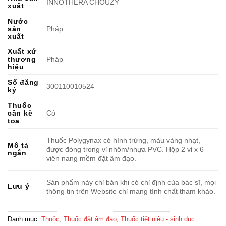
INNOTHERA CHOUZY
xuất
Nước
sản
Pháp
xuất
Xuất xứ
thương
Pháp
hiệu
Số đăng
300110010524
ký
Thuốc
cần kê
Có
toa
Thuốc Polygynax có hình trứng, màu vàng nhạt,
Mô tả
được đóng trong vỉ nhôm/nhựa PVC. Hộp 2 vỉ x 6
ngắn
viên nang mềm đặt âm đạo.
Sản phẩm này chỉ bán khi có chỉ định của bác sĩ, mọi
Lưu ý
thông tin trên Website chỉ mang tính chất tham khảo.
Danh mục:
Thuốc
,
Thuốc đặt âm đạo
,
Thuốc tiết niệu - sinh dục