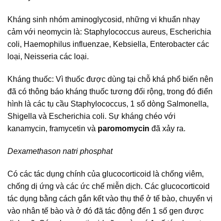
Kháng sinh nhóm aminoglycosid, những vi khuẩn nhạy
cảm với neomycin là: Staphylococcus aureus, Escherichia
coli, Haemophilus influenzae, Kebsiella, Enterobacter các
loại, Neisseria các loại.
Kháng thuốc: Vì thuốc được dùng tại chỗ khá phổ biến nên
đã có thông báo kháng thuốc tương đối rộng, trong đó điển
hình là các tụ cầu Staphylococcus, 1 số dòng Salmonella,
Shigella và Escherichia coli. Sự kháng chéo với
kanamycin, framycetin và
paromomycin
đã xảy ra.
Dexamethason natri phosphat
Có các tác dụng chính của glucocorticoid là chống viêm,
chống dị ứng và các ức chế miễn dịch. Các glucocorticoid
tác dụng bằng cách gắn kết vào thụ thể ở tế bào, chuyển vị
vào nhân tế bào và ở đó đã tác động đến 1 số gen được