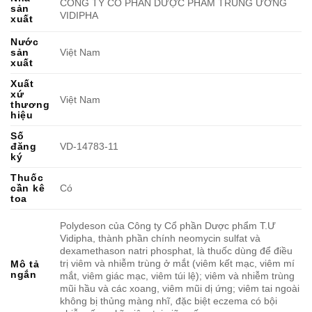
CÔNG TY CỔ PHẦN DƯỢC PHẨM TRUNG ƯƠNG
sản
VIDIPHA
xuất
Nước
sản
Việt Nam
xuất
Xuất
xứ
Việt Nam
thương
hiệu
Số
đăng
VD-14783-11
ký
Thuốc
cần kê
Có
toa
Polydeson của Công ty Cổ phần Dược phẩm T.Ư
Vidipha, thành phần chính neomycin sulfat và
dexamethason natri phosphat, là thuốc dùng để điều
trị viêm và nhiễm trùng ở mắt (viêm kết mạc, viêm mí
Mô tả
ngắn
mắt, viêm giác mạc, viêm túi lệ); viêm và nhiễm trùng
mũi hầu và các xoang, viêm mũi dị ứng; viêm tai ngoài
không bị thủng màng nhĩ, đặc biệt eczema có bội