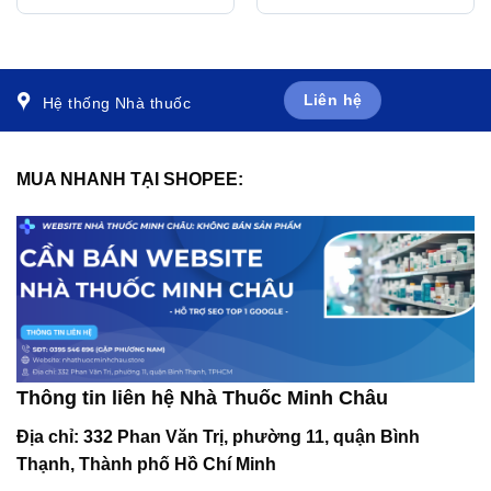
nhiễm trùng do
dịch phế quản (30 gói x
Enterococcus faecum (3
1g)
vỉ x 10 viên)
Liên hệ
Hệ thống Nhà thuốc
MUA NHANH TẠI SHOPEE:
Thông tin liên hệ Nhà Thuốc Minh Châu
Địa chỉ:
332 Phan Văn Trị, phường 11, quận Bình
Thạnh, Thành phố Hồ Chí Minh