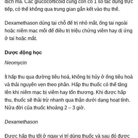
dịch mã. Các glucocorticoid cũng còn có 1 số tác dụng trực
tiếp, có thể không qua trung gian gắn kết vào thụ thể.
Dexamethason dùng tại chỗ để trị nhỏ mắt, ống tai ngoài
hoặc niêm mạc môi để điều trị triệu chứng viêm hay dị ứng
ở tai hoặc mắt.
Dược động học
Neomycin
Ít hấp thu qua đường tiêu hoá, không bị hủy ở ống tiêu hoá
và thải nguyên vẹn theo phân. Hấp thu thuốc có thể tăng
lên khi niêm mạc bị viêm hay tổn thương. Khi được hấp
thu, thuốc sẽ thải trừ nhanh qua thận dưới dạng hoạt tính.
Nửa đời của thuốc khoảng 2 – 3 giờ.
Dexamethason
Được hấp thu tốt ở ngay vị trí dùng thuốc và sau đó được