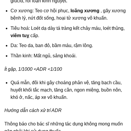
glucid, rối loạn kinh nguyệt.
Cơ xương: Teo cơ hội phục,
loãng xương
, gãy xương
bệnh lý, nứt đốt sống, hoại tử xương vô khuẩn.
Tiêu hoá: Loét dạ dày tá tràng kết chảy máu, loét thủng,
viêm tuỵ
cấp.
Da: Teo da, ban đỏ, bầm máu, rậm lông.
Thần kinh: Mất ngủ, sảng khoái.
Ít gặp, 1/1000 <ADR <1/100
Quá mẫn, đôi khi gây choáng phản vệ, tăng bạch cầu,
huyết khối tắc mạch, tăng cân, ngon miệng, buồn nôn,
khó ở, nấc, áp xe vô khuẩn.
Hướng dẫn cách xử trí ADR
Thông báo cho bác sĩ những tác dụng không mong muốn