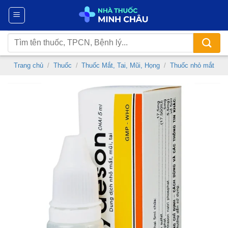
Chuyển
đến
nội
Tìm
dung
kiếm:
Trang chủ
/
Thuốc
/
Thuốc Mắt, Tai, Mũi, Họng
/
Thuốc nhỏ mắt