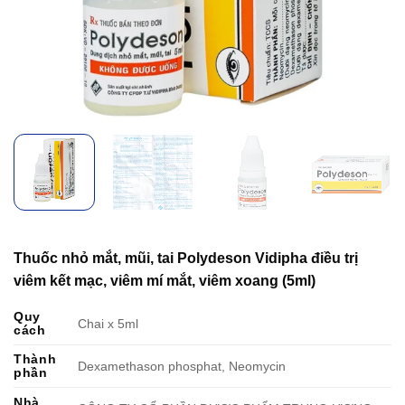
Thuốc nhỏ mắt, mũi, tai Polydeson Vidipha điều trị
viêm kết mạc, viêm mí mắt, viêm xoang (5ml)
Quy
Chai x 5ml
cách
Thành
Dexamethason phosphat, Neomycin
phần
Nhà