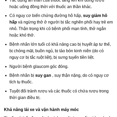
Tác dụng an thần của thuốc tăng lên khi uống rượu
hoặc uống đồng thời với thuốc an thần khác.
Có nguy cơ biến chứng đường hô hấp,
suy giảm hô
hấp
và ngừng thở ở người bị tắc nghẽn phổi hay trẻ em
nhỏ. Thận trọng khi có bệnh phổi mạn tính, thở ngắn
hoặc khó thở.
Bệnh nhân lớn tuổi có khả năng cao bị huyết áp tư thế,
bị chóng mặt, buồn ngủ, bị táo bón kinh niên (do có
nguy cơ bị tắc ruột liệt), bị sưng tuyến tiền liệt.
Người bệnh glaucom góc đóng.
Bệnh nhân bị
suy gan
, suy thận nặng, do có nguy cơ
tích tụ thuốc.
Tuyệt đối tránh rượu và các thuốc có chứa rượu trong
thời gian điều trị.
Khả năng lái xe và vận hành máy móc