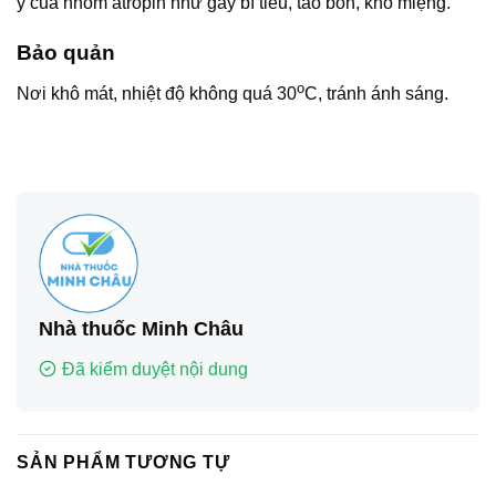
ý của nhóm atropin như gây bí tiểu, táo bón, khô miệng.
Bảo quản
o
Nơi khô mát, nhiệt độ không quá 30
C, tránh ánh sáng.
Nhà thuốc Minh Châu
Đã kiểm duyệt nội dung
SẢN PHẨM TƯƠNG TỰ