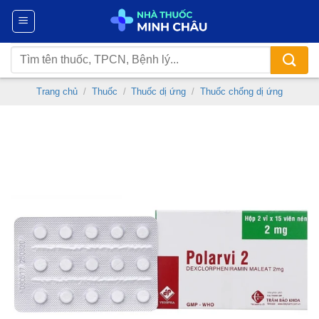
Chuyển
đến
nội
Tìm
dung
kiếm:
Trang chủ
/
Thuốc
/
Thuốc dị ứng
/
Thuốc chống dị ứng