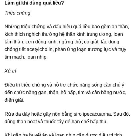
Làm gì khi dùng quá liều?
Triệu chứng
Những triệu chứng và dấu hiệu quá liều bao gồm an thần,
kích thích nghịch thường hệ thần kinh trung ương, loạn
tâm thần, cơn động kinh, ngừng thở, co giật, tác dụng
chống tiết acetylcholin, phản ứng loạn trương lực và trụy
tim mạch, loạn nhịp.
Xử trí
Điều trị triệu chứng và hỗ trợ chức năng sống cần chú ý
đến chức năng gan, thận, hô hấp, tim và cân bằng nước,
điện giải.
Rửa dạ dày hoặc gây nôn bằng siro ipecacuanha. Sau đó,
dùng than hoạt và thuốc tẩy để hạn chế hấp thu.
Khi gặp hạ huyết áp và loạn nhịp cần được điều trị tích