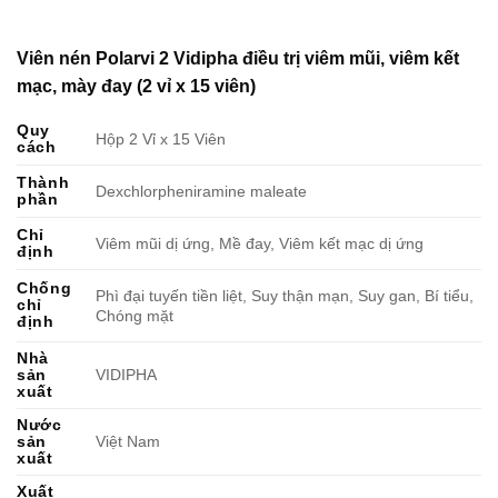
Viên nén Polarvi 2 Vidipha điều trị viêm mũi, viêm kết
mạc, mày đay (2 vỉ x 15 viên)
Quy
Hộp 2 Vỉ x 15 Viên
cách
Thành
Dexchlorpheniramine maleate
phần
Chỉ
Viêm mũi dị ứng, Mề đay, Viêm kết mạc dị ứng
định
Chống
Phì đại tuyến tiền liệt, Suy thận mạn, Suy gan, Bí tiểu,
chỉ
Chóng mặt
định
Nhà
sản
VIDIPHA
xuất
Nước
sản
Việt Nam
xuất
Xuất