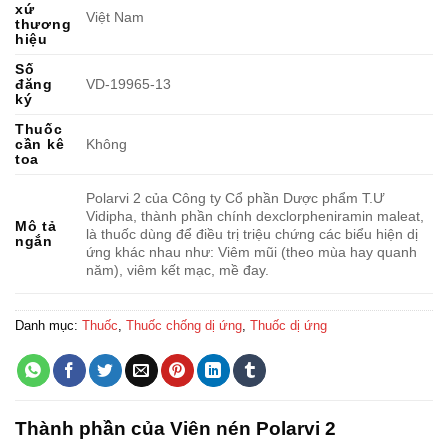
xứ
Việt Nam
thương
hiệu
Số
đăng
VD-19965-13
ký
Thuốc
cần kê
Không
toa
Polarvi 2 của Công ty Cổ phần Dược phẩm T.Ư
Vidipha, thành phần chính dexclorpheniramin maleat,
Mô tả
là thuốc dùng để điều trị triệu chứng các biểu hiện dị
ngắn
ứng khác nhau như: Viêm mũi (theo mùa hay quanh
năm), viêm kết mạc, mề đay.
Danh mục:
Thuốc
,
Thuốc chống dị ứng
,
Thuốc dị ứng
Thành phần của Viên nén Polarvi 2