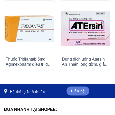
Thuốc Tridjantab 5mg
Dung dịch uống Atersin
Agimexpharm điều trị đái
An Thiên long đờm, giảm
tháo đường típ 2 (3 vỉ x
ho do hen phế quản, viêm
10 viên)
phế quản (30 ống x 5ml)
Liên hệ
Hệ thống Nhà thuốc
MUA NHANH TẠI SHOPEE: