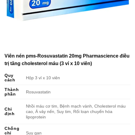
Viên nén pms-Rosuvastatin 20mg Pharmascience điều
trị tăng cholesterol máu (3 vỉ x 10 viên)
Quy
Hộp 3 vỉ x 10 viên
cách
Thành
Rosuvastatin
phần
Nhồi máu cơ tim, Bệnh mạch vành, Cholesterol máu
Chỉ
cao, Á vảy nến, Suy tim, Rối loạn chuyển hóa
định
lipoprotein
Chống
chỉ
Suy gan