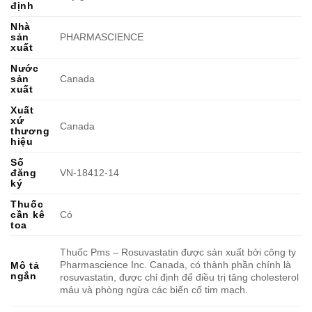
định
Nhà
sản
PHARMASCIENCE
xuất
Nước
sản
Canada
xuất
Xuất
xứ
Canada
thương
hiệu
Số
đăng
VN-18412-14
ký
Thuốc
cần kê
Có
toa
Thuốc Pms – Rosuvastatin được sản xuất bởi công ty
Pharmascience Inc. Canada, có thành phần chính là
Mô tả
ngắn
rosuvastatin, được chỉ định để điều trị tăng cholesterol
máu và phòng ngừa các biến cố tim mạch.