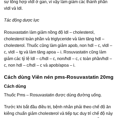
sự tổng hợp vldl ở gan, vì vậy làm giảm các thành phần
vldl và ldl.
Tác động dược lực
Rosuvastatin làm giảm nồng độ ldl – cholesterol,
cholesterol toàn phần và triglyceride và làm tăng hdl –
cholesterol. Thuốc cũng làm giảm apob, non hdl – c, vldl –
c, vldl – tg và làm tăng apoa – i. Rosuvastatin cũng làm
giảm các tỷ lệ ldl – c/hdl – c, non/hdl – c, c toàn phần/hdl –
c, non hdl – c/hdl – c và apob/apoa – i.
Cách dùng Viên nén pms-Rosuvastatin 20mg
Cách dùng
Thuốc Pms – Rosuvastatin được dùng đường uống.
Trước khi bắt đầu điều trị, bệnh nhân phải theo chế độ ăn
kiêng chuẩn giảm cholesterol và tiếp tục duy trì chế độ này