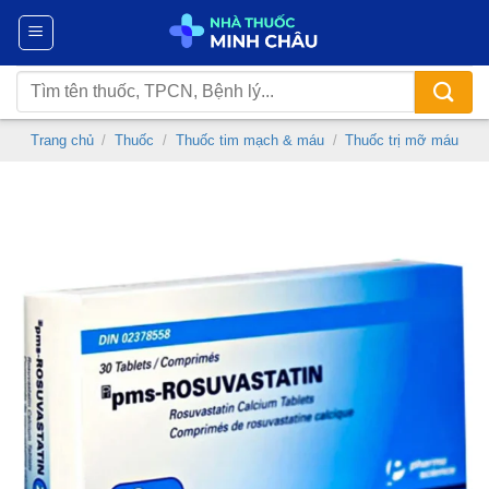
Chuyển
đến
nội
Tìm
dung
kiếm:
Trang chủ
/
Thuốc
/
Thuốc tim mạch & máu
/
Thuốc trị mỡ máu