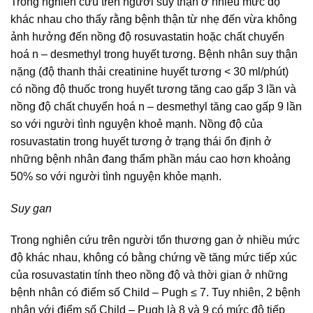
Trong nghiên cứu trên người suy thận ở nhiều mức độ
khác nhau cho thấy rằng bệnh thận từ nhẹ đến vừa không
ảnh hưởng đến nồng độ rosuvastatin hoặc chất chuyển
hoá n – desmethyl trong huyết tương. Bệnh nhân suy thận
nặng (độ thanh thải creatinine huyết tương < 30 ml/phút)
có nồng độ thuốc trong huyết tương tăng cao gấp 3 lần và
nồng độ chất chuyển hoá n – desmethyl tăng cao gấp 9 lần
so với người tình nguyện khoẻ mạnh. Nồng độ của
rosuvastatin trong huyết tương ở trạng thái ổn định ở
những bệnh nhân đang thẩm phần máu cao hơn khoảng
50% so với người tình nguyện khỏe mạnh.
Suy gan
Trong nghiên cứu trên người tổn thương gan ở nhiều mức
độ khác nhau, không có bằng chứng về tăng mức tiếp xúc
của rosuvastatin tính theo nồng độ và thời gian ở những
bệnh nhân có điểm số Child – Pugh ≤ 7. Tuy nhiên, 2 bệnh
nhân với điểm số Child – Pugh là 8 và 9 có mức độ tiếp