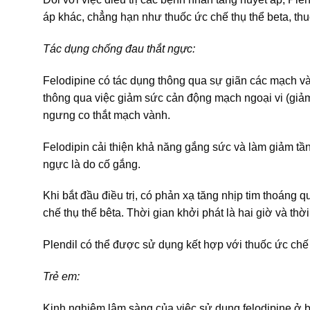
áp khác, chẳng hạn như thuốc ức chế thụ thể beta, th
Tác dụng chống đau thắt ngực:
Felodipine có tác dụng thông qua sự giãn các mạch vàn
thông qua việc giảm sức cản động mạch ngoại vi (giảm 
ngưng co thắt mạch vành.
Felodipin cải thiện khả năng gắng sức và làm giảm tầ
ngực là do cố gắng.
Khi bắt đầu điều trị, có phản xạ tăng nhịp tim thoáng
chế thụ thể bêta. Thời gian khởi phát là hai giờ và thời
Plendil có thể được sử dụng kết hợp với thuốc ức chế t
Trẻ em:
Kinh nghiệm lâm sàng của việc sử dụng felodipine ở b