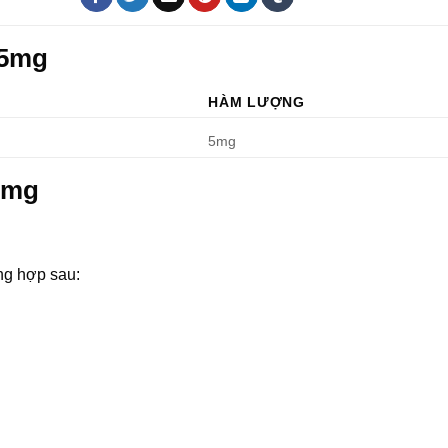
 5mg
HÀM LƯỢNG
5mg
5mg
ng hợp sau: