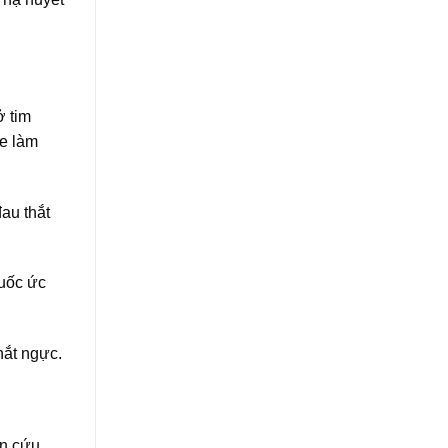
ở tim
ne làm
au thắt
huốc ức
hắt ngực.
ên cứu