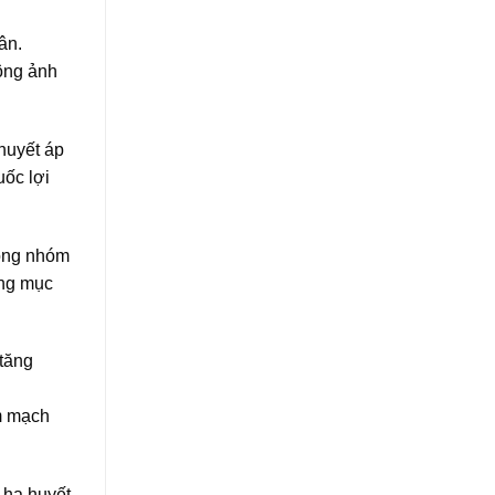
ân.
hông ảnh
huyết áp
uốc lợi
rong nhóm
ơng mục
 tăng
im mạch
c hạ huyết