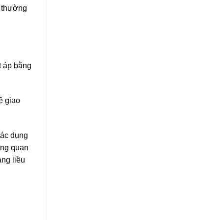
p thường
t áp bằng
ệ giao
tác dụng
ương quan
ảng liều