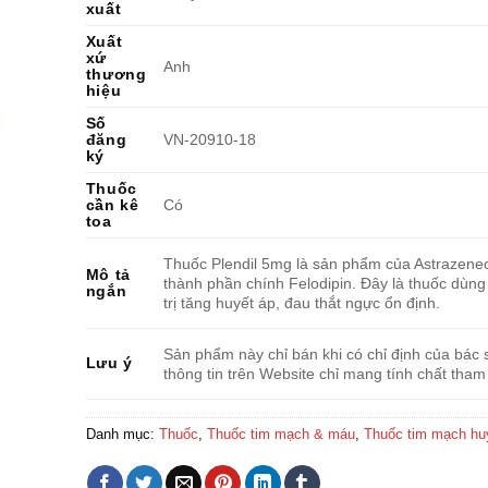
xuất
Xuất
xứ
Anh
thương
hiệu
Số
đăng
VN-20910-18
ký
Thuốc
cần kê
Có
toa
Thuốc Plendil 5mg là sản phẩm của Astrazene
Mô tả
thành phần chính Felodipin. Đây là thuốc dùng
ngắn
trị tăng huyết áp, đau thắt ngực ổn định.
Sản phẩm này chỉ bán khi có chỉ định của bác s
Lưu ý
thông tin trên Website chỉ mang tính chất tham
Danh mục:
Thuốc
,
Thuốc tim mạch & máu
,
Thuốc tim mạch hu