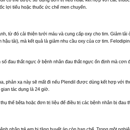
uốc lợi tiểu hoặc thuốc ức chế men chuyển.
h, từ đó cải thiện tưới máu và cung cấp oxy cho tim. Giảm tải 
hậu tải), mà kết quả là giảm nhu cầu oxy của cơ tim. Felodipi
n số đau thắt ngực ở bệnh nhân đau thắt ngực ổn định mà cơn đ
 qua, phản xạ này sẽ mất đi nếu Plendil được dùng kết hợp với t
 gian tác dụng là 24 giờ.
hụ thể bêta hoặc đơn trị liệu để điều trị các bệnh nhân bị đau t
ệnh nhân trẻ em bị tăng huyết áp còn hạn chế. Trong một nghi