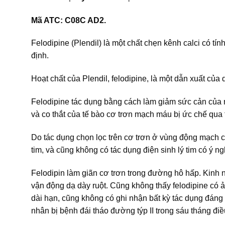
Mã ATC: C08C AD2.
Felodipine (Plendil) là một chất chẹn kênh calci có tín
định.
Hoạt chất của Plendil, felodipine, là một dẫn xuất của
Felodipine tác dụng bằng cách làm giảm sức cản của m
và co thắt của tế bào cơ trơn mạch máu bị ức chế qua 
Do tác dụng chọn lọc trên cơ trơn ở vùng động mạch có 
tim, và cũng không có tác dụng điện sinh lý tim có ý n
Felodipin làm giãn cơ trơn trong đường hô hấp. Kinh n
vận động dạ dày ruột. Cũng không thấy felodipine có ả
dài hạn, cũng không có ghi nhận bất kỳ tác dụng đán
nhân bị bệnh đái tháo đường týp II trong sáu tháng điều