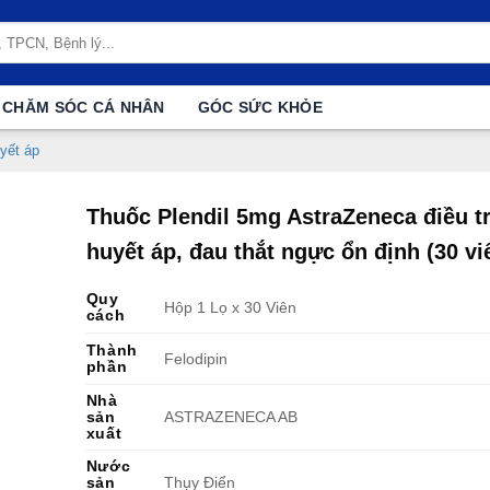
CHĂM SÓC CÁ NHÂN
GÓC SỨC KHỎE
yết áp
Thuốc Plendil 5mg AstraZeneca điều tr
huyết áp, đau thắt ngực ổn định (30 vi
Quy
Hộp 1 Lọ x 30 Viên
cách
Thành
Felodipin
phần
Nhà
sản
ASTRAZENECA AB
xuất
Nước
sản
Thụy Điển