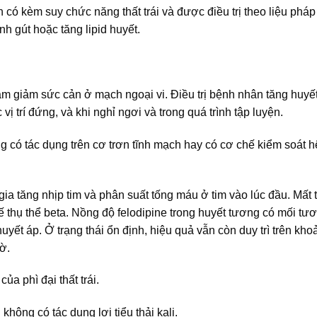
 có kèm suy chức năng thất trái và được điều trị theo liệu phá
h gút hoặc tăng lipid huyết.
m giảm sức cản ở mạch ngoại vi. Điều trị bệnh nhân tăng huyế
vị trí đứng, và khi nghỉ ngơi và trong quá trình tập luyện.
g có tác dụng trên cơ trơn tĩnh mạch hay có cơ chế kiểm soát h
gia tăng nhịp tim và phân suất tống máu ở tim vào lúc đầu. Mất 
hế thụ thể beta. Nồng độ felodipine trong huyết tương có mối t
uyết áp. Ở trạng thái ổn định, hiệu quả vẫn còn duy trì trên kho
ờ.
của phì đại thất trái.
 không có tác dụng lợi tiểu thải kali.