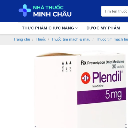
Chuyển
Tìm
đến
kiếm:
nội
dung
THỰC PHẨM CHỨC NĂNG
DƯỢC MỸ PHẨM
Trang chủ
/
Thuốc
/
Thuốc tim mạch & máu
/
Thuốc tim mạch hu