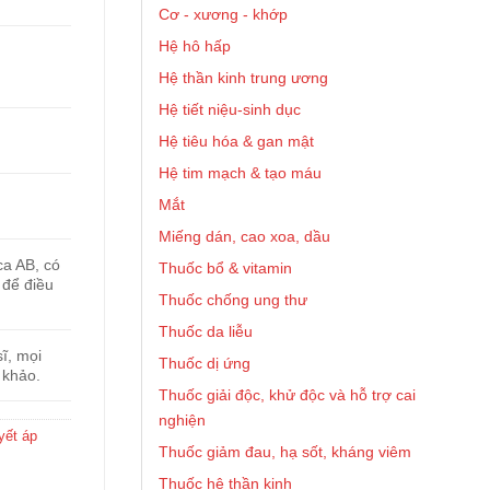
Cơ - xương - khớp
Hệ hô hấp
Hệ thần kinh trung ương
Hệ tiết niệu-sinh dục
Hệ tiêu hóa & gan mật
Hệ tim mạch & tạo máu
Mắt
Miếng dán, cao xoa, dầu
ca AB, có
Thuốc bổ & vitamin
 để điều
Thuốc chống ung thư
Thuốc da liễu
ĩ, mọi
Thuốc dị ứng
 khảo.
Thuốc giải độc, khử độc và hỗ trợ cai
nghiện
yết áp
Thuốc giảm đau, hạ sốt, kháng viêm
Thuốc hệ thần kinh