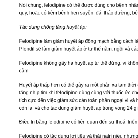
Nói chung, felodipine có thể được dùng cho bệnh nhân
quy, hoặc có kèm bệnh hen suyễn, đái tháo đường, bện
Tác dụng chống tăng huyết áp:
Felodipine làm giảm huyết áp động mạch bằng cách là
Plendil sẽ làm giảm huyết áp ở tư thế nằm, ngồi và các 
Felodipine không gây hạ huyết áp tư thế đứng, vì khôn
cảm.
Huyết áp thấp hơn có thể gây ra một phản xạ tạm thời 
tăng nhịp tim khi felodipine dùng cùng với thuốc ức c
tích cực đến việc giảm sức cản toàn phần ngoại vi và h
còn lại và cho tác dụng giảm huyết áp trong vòng 24 gi
Điều trị bằng felodipine có liên quan đến sự thoái triển 
Felodipine có tác dụng lợi tiểu và thải natri niệu nhưng