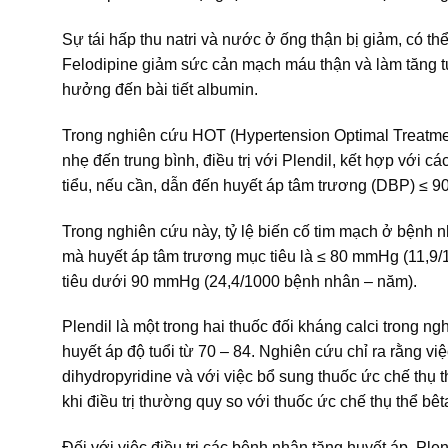
Sự tái hấp thu natri và nước ở ống thận bị giảm, có thể
Felodipine giảm sức cản mạch máu thận và làm tăng tư
hưởng đến bài tiết albumin.
Trong nghiên cứu HOT (Hypertension Optimal Treatment
nhẹ đến trung bình, điều trị với Plendil, kết hợp với 
tiểu, nếu cần, dẫn đến huyết áp tâm trương (DBP) ≤
Trong nghiên cứu này, tỷ lệ biến cố tim mạch ở bệnh 
mà huyết áp tâm trương mục tiêu là ≤ 80 mmHg (11,9
tiêu dưới 90 mmHg (24,4/1000 bệnh nhân – năm).
Plendil là một trong hai thuốc đối kháng calci trong 
huyết áp độ tuổi từ 70 – 84. Nghiên cứu chỉ ra rằng việ
dihydropyridine và với việc bổ sung thuốc ức chế thụ t
khi điều trị thường quy so với thuốc ức chế thụ thể bêta
Đối với việc điều trị các bệnh nhân tăng huyết áp, Ple