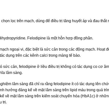
h chọn lọc trên mạch, dùng để điều trị tăng huyết áp và đau thắt
 dihydropyridine. Felodipine là một hỗn hợp đồng phân.
ạch ngoại vi, đặc biệt là sức cản trong các động mạch. Hoạt đ
tác dụng trên các kênh calci trong màng tế bào.
sức cản, felodipine ở liều điều trị không có tác dụng co cơ âm 
ghĩa lâm sàng.
ghiệm lâm sàng đã chỉ ra rằng felodipine ít có tác dụng lên ch
nh hưởng đáng kể về mặt lâm sàng trên lipid máu trong quá trình
g kể về mặt lâm sàng trên kiểm soát chuyển hóa (HbA1c) ở nhữ
 trị.