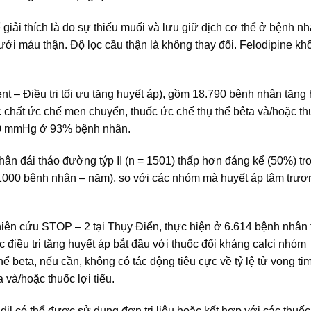
 giải thích là do sự thiếu muối và lưu giữ dịch cơ thể ở bệnh nh
ới máu thận. Độ lọc cầu thận là không thay đổi. Felodipine k
 – Điều trị tối ưu tăng huyết áp), gồm 18.790 bệnh nhân tăng 
các chất ức chế men chuyển, thuốc ức chế thụ thể bêta và/hoặc th
 90 mmHg ở 93% bệnh nhân.
nhân đái tháo đường týp II (n = 1501) thấp hơn đáng kể (50%) t
/1000 bệnh nhân – năm), so với các nhóm mà huyết áp tâm trư
nghiên cứu STOP – 2 tại Thụy Điển, thực hiện ở 6.614 bệnh nhân
c điều trị tăng huyết áp bắt đầu với thuốc đối kháng calci nhóm
hể beta, nếu cần, không có tác động tiêu cực về tỷ lệ tử vong t
 và/hoặc thuốc lợi tiểu.
ndil có thể được sử dụng đơn trị liệu hoặc kết hợp với các thuố