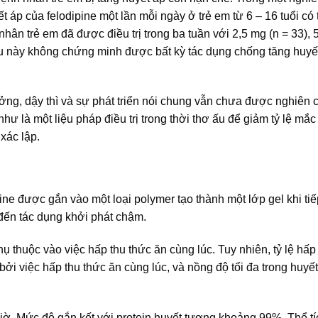
 áp của felodipine một lần mỗi ngày ở trẻ em từ 6 – 16 tuổi có
n trẻ em đã được điều trị trong ba tuần với 2,5 mg (n = 33), 
ứu này không chứng minh được bất kỳ tác dụng chống tăng huyết
ưởng, dậy thì và sự phát triển nói chung vẫn chưa được nghiên 
như là một liệu pháp điều trị trong thời thơ ấu để giảm tỷ lệ mắc
xác lập.
pine được gắn vào một loại polymer tạo thành một lớp gel khi tiế
 đến tác dụng khởi phát chậm.
thuộc vào việc hấp thu thức ăn cùng lúc. Tuy nhiên, tỷ lệ hấp 
ởi việc hấp thu thức ăn cùng lúc, và nồng độ tối đa trong huyế
giờ. Mức độ gắn kết với protein huyết tương khoảng 99%. Thể t