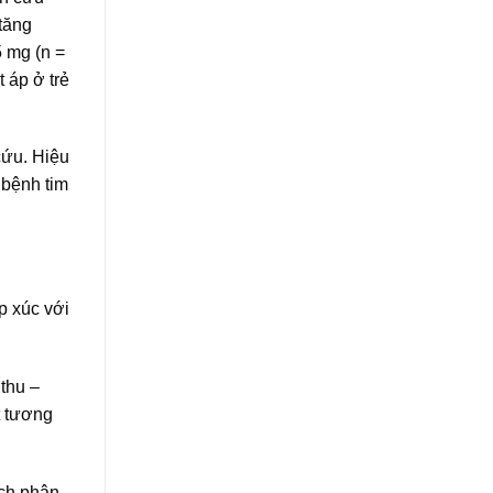
 tăng
5 mg (n =
 áp ở trẻ
cứu. Hiệu
 bệnh tim
p xúc với
thu –
t tương
ích phân