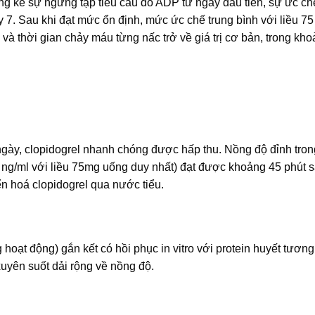
ng kể sự ngưng tập tiểu cầu do ADP từ ngày đầu tiên, sự ức ch
7. Sau khi đạt mức ổn định, mức ức chế trung bình với liều 7
 thời gian chảy máu từng nấc trở về giá trị cơ bản, trong kh
ngày, clopidogrel nhanh chóng được hấp thu. Nồng độ đỉnh tron
5 ng/ml với liều 75mg uống duy nhất) đạt được khoảng 45 phút 
yển hoá clopidogrel qua nước tiểu.
oạt động) gắn kết có hồi phục in vitro với protein huyết tương 
xuyên suốt dải rộng về nồng độ.