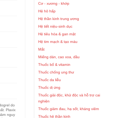
Cơ - xương - khớp
Hệ hô hấp
Hệ thần kinh trung ương
Hệ tiết niệu-sinh dục
Hệ tiêu hóa & gan mật
Hệ tim mạch & tạo máu
Mắt
Miếng dán, cao xoa, dầu
Thuốc bổ & vitamin
Thuốc chống ung thư
Thuốc da liễu
Thuốc dị ứng
Thuốc giải độc, khử độc và hỗ trợ cai
nghiện
dogrel do
Thuốc giảm đau, hạ sốt, kháng viêm
́t. Plavix
giảm nguy
Thuốc hệ thần kinh