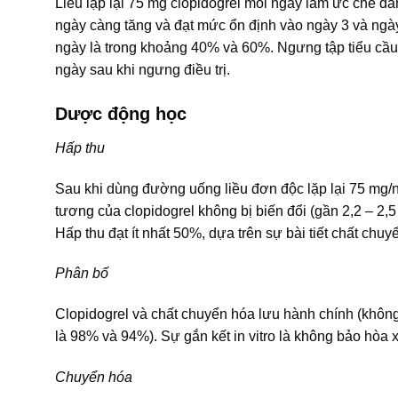
Liều lặp lại 75 mg clopidogrel mỗi ngày làm ức chế đá
ngày càng tăng và đạt mức ổn định vào ngày 3 và ngày 
ngày là trong khoảng 40% và 60%. Ngưng tập tiểu cầu và
ngày sau khi ngưng điều trị.
Dược động học
Hấp thu
Sau khi dùng đường uống liều đơn độc lặp lại 75 mg/
tương của clopidogrel không bị biến đổi (gần 2,2 – 2,
Hấp thu đạt ít nhất 50%, dựa trên sự bài tiết chất chu
Phân bố
Clopidogrel và chất chuyển hóa lưu hành chính (không h
là 98% và 94%). Sự gắn kết in vitro là không bảo hòa 
Chuyển hóa