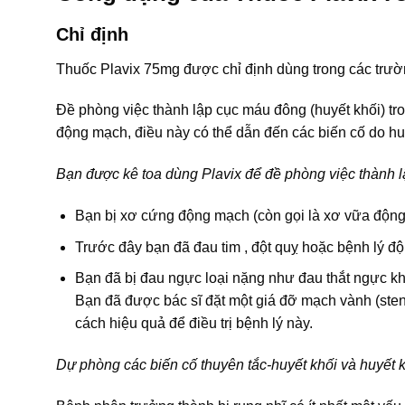
Chỉ định
Thuốc Plavix 75mg được chỉ định dùng trong các trườ
Đề phòng việc thành lập cục máu đông (huyết khối) tr
động mạch, điều này có thể dẫn đến các biến cố do hu
Bạn được kê toa dùng Plavix để đề phòng việc thành lâ
Bạn bị xơ cứng động mạch (còn gọi là xơ vữa động 
Trước đây bạn đã đau tim , đột quỵ hoặc bệnh lý đ
Bạn đã bị đau ngực loại nặng như đau thắt ngực kh
Bạn đã được bác sĩ đặt một giá đỡ mạch vành (sten
cách hiệu quả để điều trị bệnh lý này.
Dự phòng các biến cố thuyên tắc-huyết khối và huyết k