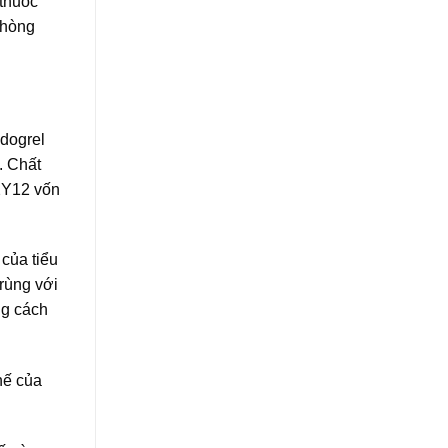
 thuốc
phòng
idogrel
. Chất
2Y12 vốn
 của tiểu
trùng với
ng cách
hế của