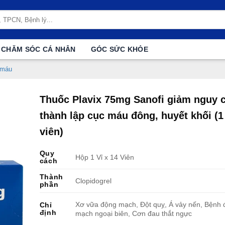
CHĂM SÓC CÁ NHÂN
GÓC SỨC KHỎE
 máu
Thuốc Plavix 75mg Sanofi giảm nguy 
thành lập cục máu đông, huyết khối (1 
viên)
Quy
Hộp 1 Vỉ x 14 Viên
cách
Thành
Clopidogrel
phần
Xơ vữa động mạch, Đột quỵ, Á vảy nến, Bệnh 
Chỉ
định
mạch ngoại biên, Cơn đau thắt ngực