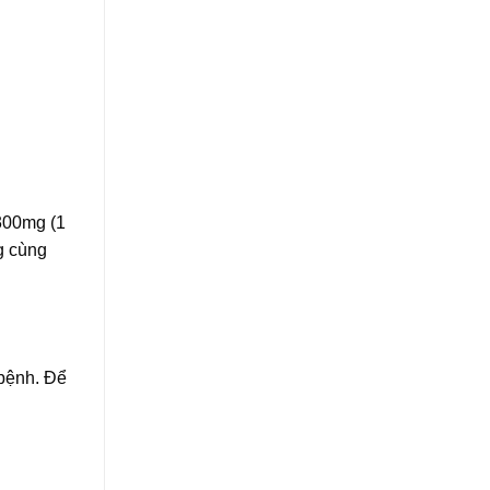
 300mg (1
g cùng
 bệnh. Để