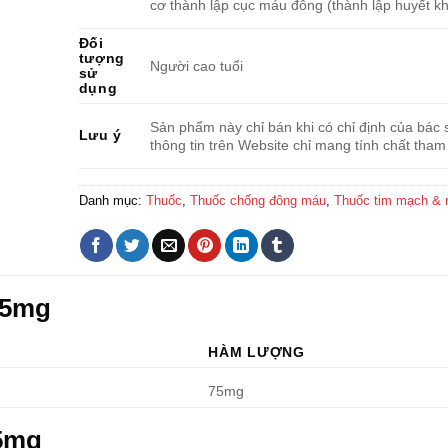
cơ thành lập cục máu đông (thành lập huyết kh
Đối
tượng
Người cao tuổi
sử
dụng
Sản phẩm này chỉ bán khi có chỉ định của bác s
Lưu ý
thông tin trên Website chỉ mang tính chất tham
Danh mục:
Thuốc
,
Thuốc chống đông máu
,
Thuốc tim mạch &
75mg
HÀM LƯỢNG
75mg
75mg