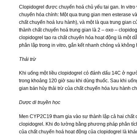
Clopidogrel được chuyển hoá chủ yếu tại gan. In vitr
chuyển hóa chính: Một qua trung gian men esterase và 
chất chuyển hoá lưu hành), và một là qua trung gian
thành chất chuyển hoá trung gian là 2 – oxo – clopido
clopidogrel tạo ra chất chuyển hóa hoạt động là một 
phân lập trong in vitro, gắn kết nhanh chóng và không 
Thải trừ
Khi uống một liều clopidogrel có đánh dấu 14C ở ngườ
trong khoảng 120 giờ sau khi dùng thuốc. Sau khi uống
gian bán hủy thải trừ của chất chuyển hóa lưu hành chín
Dược di truyền học
Men CYP2C19 tham gia vào sự thành lập cả hai chất c
clopidogrel. Khi đo lường bằng phương pháp phân tíc
của chất chuyển hoá hoạt động của clopidogrel là kh