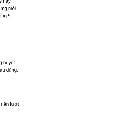
ế này
5 mg mỗi
oảng 5
g huyết
sau dùng.
(lần lượt