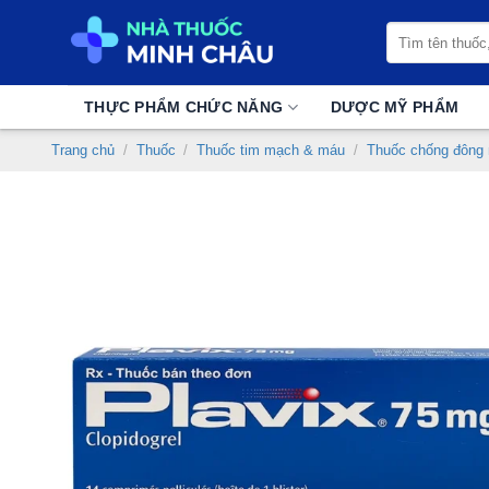
Chuyển
Tìm
đến
kiếm:
nội
dung
THỰC PHẨM CHỨC NĂNG
DƯỢC MỸ PHẨM
Trang chủ
/
Thuốc
/
Thuốc tim mạch & máu
/
Thuốc chống đông