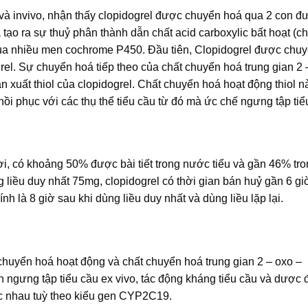
o và invivo, nhận thấy clopidogrel được chuyển hoá qua 2 con 
tạo ra sự thuỷ phân thành dẫn chất acid carboxylic bất hoạt (
 của nhiều men cochrome P450. Đầu tiên, Clopidogrel được chu
grel. Sự chuyển hoá tiếp theo của chất chuyển hoá trung gian 2 
dẫn xuất thiol của clopidogrel. Chất chuyển hoá hoạt động thiol 
hồi phục với các thụ thể tiểu cầu từ đó mà ức chế ngưng tập tiể
i, có khoảng 50% được bài tiết trong nước tiểu và gần 46% tr
 liều duy nhất 75mg, clopidogrel có thời gian bán huỷ gần 6 gi
h là 8 giờ sau khi dùng liều duy nhất và dùng liều lặp lại.
huyển hoá hoạt động và chất chuyển hoá trung gian 2 – oxo –
h ngưng tập tiểu cầu ex vivo, tác động kháng tiểu cầu và dược
ác nhau tuỳ theo kiểu gen CYP2C19.