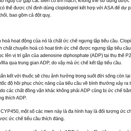
u tố nguy cơ gặp các biến cố tim mạch, không thể sử dụng được
 có thể được chỉ định dùng clopidogrel kết hợp với ASA đế dự 
khối, bao gồm cả đột quỵ.
ển hoá hoạt động của nó là chất ức chế ngưng tập tiểu cầu. Clop
hất chuyển hoá có hoạt tính ức chế được ngưng tập tiểu cầu
ọc lên vị trí gắn của adenosine diphosphate (ADP) tại thụ thể P
b/Illa qua trung gian ADP, do vậy mà ức chế kết tập tiểu cầu.
ắn kết với thuốc sẽ chịu ảnh hưởng trong suốt đời sống còn lại
 tốc độ hồi phục chức năng của tiểu cầu về bình thường xảy ra 
ra do các chất đồng vận khác không phải ADP cũng bị ức chế bằ
ng thích ADP.
CYP450, một số các men này là đa hình hay là đối tượng ức c
ược ức chế tiểu cầu thích đáng.