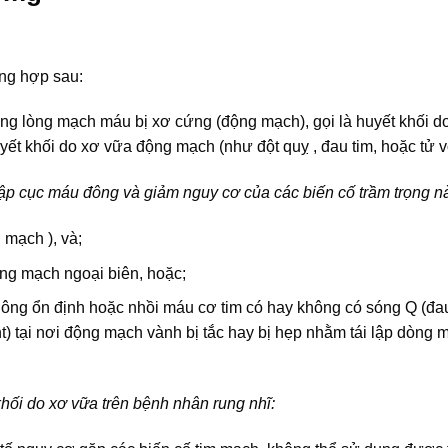
ng hợp sau:
ong lòng mạch máu bị xơ cứng (động mạch), gọi là huyết khối d
yết khối do xơ vữa động mạch (như đột quỵ , đau tim, hoặc tử v
̣p cục máu đông và giảm nguy cơ của các biến cố trầm trọng nà
mạch ), và;
ộng mạch ngoại biên, hoặc;
ông ổn định hoặc nhồi máu cơ tim có hay không có sóng Q (đau
t) tại nơi động mạch vành bị tắc hay bị hẹp nhằm tái lập dòng 
hối do xơ vữa trên bệnh nhân rung nhĩ: