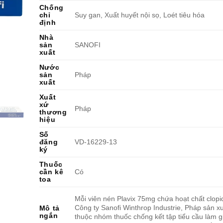
Chống
chỉ
Suy gan, Xuất huyết nội sọ, Loét tiêu hóa
định
Nhà
sản
SANOFI
xuất
Nước
sản
Pháp
xuất
Xuất
xứ
Pháp
thương
hiệu
Số
đăng
VD-16229-13
ký
Thuốc
cần kê
Có
toa
Mỗi viên nén Plavix 75mg chứa hoạt chất clopi
Công ty Sanofi Winthrop Industrie, Pháp sản xuâ
Mô tả
ngắn
thuộc nhóm thuốc chống kết tập tiểu cầu làm 