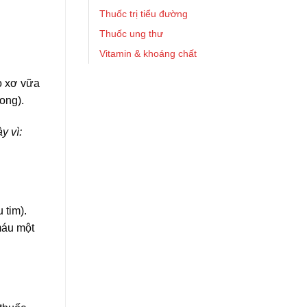
Thuốc trị tiểu đường
Thuốc ung thư
Vitamin & khoáng chất
o xơ vữa
ong).
y vì:
 tim).
máu một