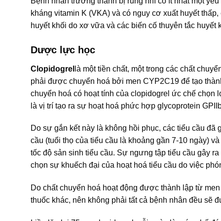
Bệnh nhân trưởng thành bị rung nhĩ có ít nhất một yế
kháng vitamin K (VKA) và có nguy cơ xuất huyết thấp,
huyết khối do xơ vữa và các biến cố thuyên tắc huyết 
Dược lực học
Clopidogrel
là một tiền chất, một trong các chất chuy
phải được chuyển hoá bởi men CYP2C19 để tạo thành c
chuyển hoá có hoạt tính của clopidogrel ức chế chọn l
là vị trí tạo ra sự hoạt hoá phức hợp glycoprotein GPII
Do sự gắn kết này là không hồi phục, các tiểu cầu đã g
cầu (tuổi thọ của tiểu cầu là khoảng gần 7-10 ngày) và
tốc độ sản sinh tiểu cầu. Sự ngưng tập tiểu cầu gây 
chọn sự khuếch đại của hoạt hoá tiểu cầu do việc phó
Do chất chuyển hoá hoạt động được thành lập từ men 
thuốc khác, nên không phải tất cả bệnh nhân đều sẽ đ