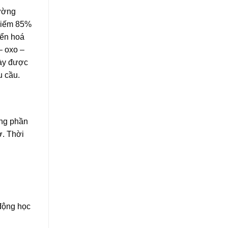
đường
chiếm 85%
yển hoá
– oxo –
này được
u cầu.
ong phần
ờ. Thời
 động học