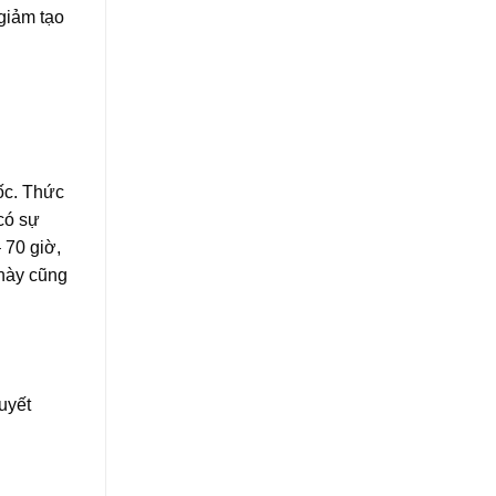
 giảm tạo
ốc. Thức
có sự
 70 giờ,
 này cũng
uyết