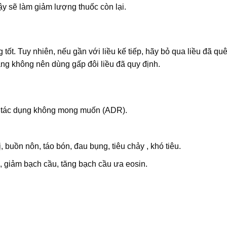
ậy sẽ làm giảm lượng thuốc còn lại.
ốt. Tuy nhiên, nếu gần với liều kế tiếp, hãy bỏ qua liều đã qu
ằng không nên dùng gấp đôi liều đã quy định.
c tác dụng không mong muốn (ADR).
buồn nôn, táo bón, đau bụng, tiêu chảy , khó tiêu.
, giảm bạch cầu, tăng bạch cầu ưa eosin.