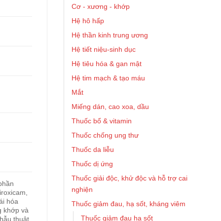
Cơ - xương - khớp
Hệ hô hấp
Hệ thần kinh trung ương
Hệ tiết niệu-sinh dục
Hệ tiêu hóa & gan mật
Hệ tim mạch & tạo máu
Mắt
Miếng dán, cao xoa, dầu
Thuốc bổ & vitamin
Thuốc chống ung thư
Thuốc da liễu
Thuốc dị ứng
Thuốc giải độc, khử độc và hỗ trợ cai
phần
nghiện
iroxicam,
ái hóa
Thuốc giảm đau, hạ sốt, kháng viêm
g khớp và
Thuốc giảm đau hạ sốt
hẫu thuật,