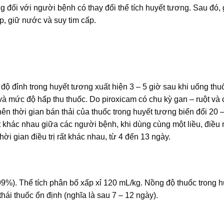
g đối với người bệnh có thay đổi thể tích huyết tương. Sau đó,
p, giữ nước và suy tim cấp.
độ đỉnh trong huyết tương xuất hiện 3 – 5 giờ sau khi uống thu
và mức độ hấp thu thuốc. Do piroxicam có chu kỳ gan – ruột và 
ên thời gian bán thải của thuốc trong huyết tương biến đổi 20 –
rất khác nhau giữa các người bệnh, khi dùng cùng một liều, điều
hời gian điều trị rất khác nhau, từ 4 đến 13 ngày.
9%). Thể tích phân bố xấp xỉ 120 mL/kg. Nồng độ thuốc trong h
thái thuốc ổn định (nghĩa là sau 7 – 12 ngày).