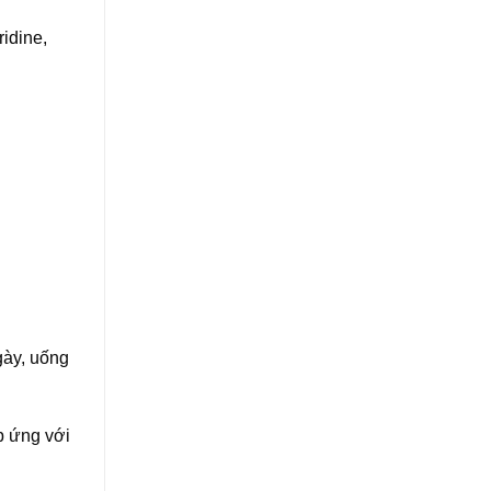
idine,
gày, uống
p ứng với