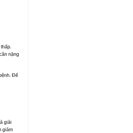
 thấp.
 cân nặng
 bệnh. Để
ả giải
m giảm