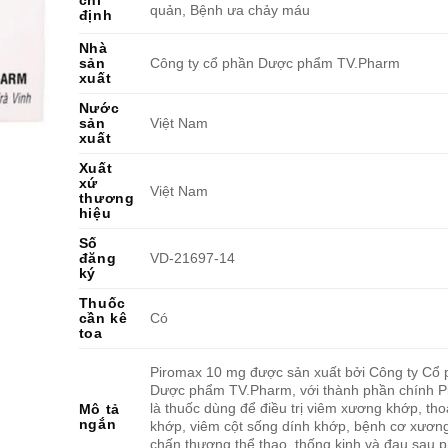
chỉ
quản, Bệnh ưa chảy máu
định
Nhà
sản
Công ty cổ phần Dược phẩm TV.Pharm
xuất
Nước
sản
Việt Nam
xuất
Xuất
xứ
Việt Nam
thương
hiệu
Số
đăng
VD-21697-14
ký
Thuốc
cần kê
Có
toa
Piromax 10 mg được sản xuất bởi Công ty Cổ 
Dược phẩm TV.Pharm, với thành phần chính P
là thuốc dùng để điều trị viêm xương khớp, tho
Mô tả
ngắn
khớp, viêm cột sống dính khớp, bệnh cơ xươn
chấn thương thể thao, thống kinh và đau sau p