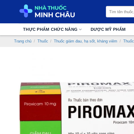
Chuyển
Tìm
đến
kiếm:
nội
dung
THỰC PHẨM CHỨC NĂNG
DƯỢC MỸ PHẨM
Trang chủ
/
Thuốc
/
Thuốc giảm đau, hạ sốt, kháng viêm
/
Thuốc