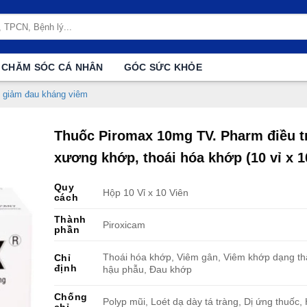
CHĂM SÓC CÁ NHÂN
GÓC SỨC KHỎE
 giảm đau kháng viêm
Thuốc Piromax 10mg TV. Pharm điều tr
xương khớp, thoái hóa khớp (10 vỉ x 1
Quy
Hộp 10 Vỉ x 10 Viên
cách
Thành
Piroxicam
phần
Thoái hóa khớp, Viêm gân, Viêm khớp dạng th
Chỉ
định
hậu phẫu, Đau khớp
Chống
Polyp mũi, Loét dạ dày tá tràng, Dị ứng thuốc,