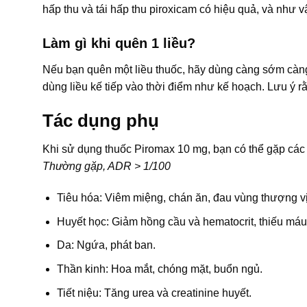
hấp thu và tái hấp thu piroxicam có hiệu quả, và như v
Làm gì khi quên 1 liều?
Nếu bạn quên một liều thuốc, hãy dùng càng sớm càng t
dùng liều kế tiếp vào thời điểm như kế hoạch. Lưu ý r
Tác dụng phụ
Khi sử dụng thuốc Piromax 10 mg, bạn có thể gặp cá
Thường gặp, ADR > 1/100
Tiêu hóa: Viêm miệng, chán ăn, đau vùng thượng vị, 
Huyết học: Giảm hồng cầu và hematocrit, thiếu máu
Da: Ngứa, phát ban.
Thần kinh: Hoa mắt, chóng mặt, buổn ngủ.
Tiết niệu: Tăng urea và creatinine huyết.