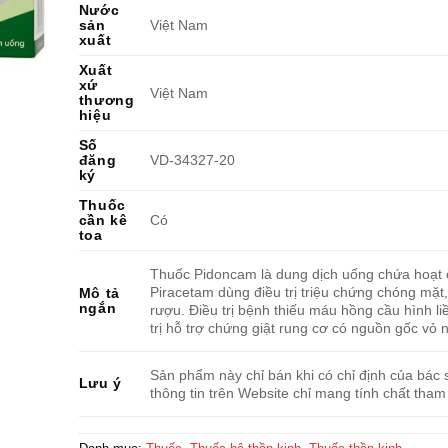
Nước
sản
Việt Nam
xuất
Xuất
xứ
Việt Nam
thương
hiệu
Số
đăng
VD-34327-20
ký
Thuốc
cần kê
Có
toa
Thuốc Pidoncam là dung dịch uống chứa hoạt 
Piracetam dùng điều trị triệu chứng chóng mặt
Mô tả
ngắn
rượu. Điều trị bệnh thiếu máu hồng cầu hình li
trị hỗ trợ chứng giật rung cơ có nguồn gốc vỏ 
Sản phẩm này chỉ bán khi có chỉ định của bác s
Lưu ý
thông tin trên Website chỉ mang tính chất tham