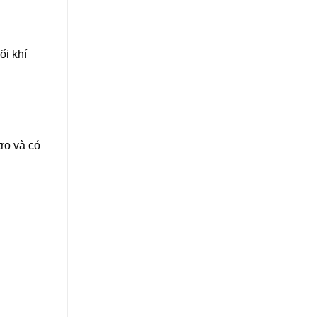
ổi khí
ro và có