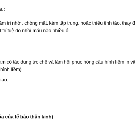
au:
 trí nhớ , chóng mặt, kém tập trung, hoặc thiếu tỉnh táo, thay đ
t trí tuệ do nhồi máu não nhiều ổ.
am có tác dụng ức chế và làm hồi phục hồng cầu hình liềm in vit
hình liềm).
não.
a của tế bào thần kinh)