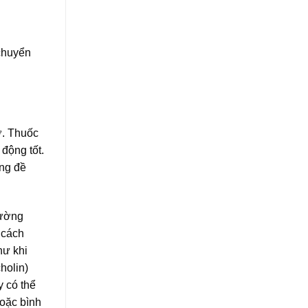
 chuyển
hớ. Thuốc
động tốt.
ăng đề
đường
 cách
hư khi
holin)
y có thể
hoặc bình