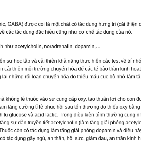
c, GABA) được coi là một chất có tác dụng hưng trí (cải thiện
 về các tác dụng đặc hiệu cũng như cơ chế tác dụng của nó.
nh như acetylcholin, noradrenalin, dopamin,…
lên sự học tập và cải thiện khả năng thực hiện các test về trí n
n cải thiện môi trường chuyển hóa để các tế bào thần kinh hoạt 
 lại những rối loạn chuyển hóa do thiếu máu cục bộ nhờ làm t
à không lệ thuộc vào sự cung cấp oxy, tạo thuận lợi cho con 
tam tăng cường tỉ lệ phục hồi sau tổn thương do thiếu oxy bằng
 tụ glucose và acid lactic. Trong điều kiện bình thường cũng n
ăng sự dẫn truyền tiết acetylcholin (làm tăng giải phóng acetylc
Thuốc còn có tác dụng làm tăng giải phóng dopamin và điều nà
 có tác dụng gây ngủ, an thần, hồi sức, giảm đau, an thần kinh 