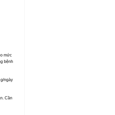
heo mức
ững bệnh
4 g/ngày
ần. Cần