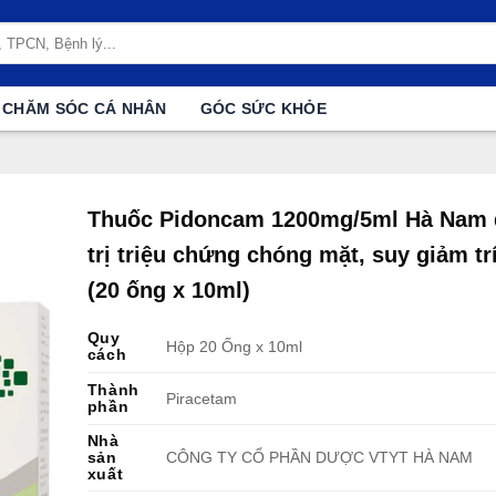
CHĂM SÓC CÁ NHÂN
GÓC SỨC KHỎE
Thuốc Pidoncam 1200mg/5ml Hà Nam 
trị triệu chứng chóng mặt, suy giảm tr
(20 ống x 10ml)
Quy
Hộp 20 Ống x 10ml
cách
Thành
Piracetam
phần
Nhà
sản
CÔNG TY CỔ PHẦN DƯỢC VTYT HÀ NAM
xuất