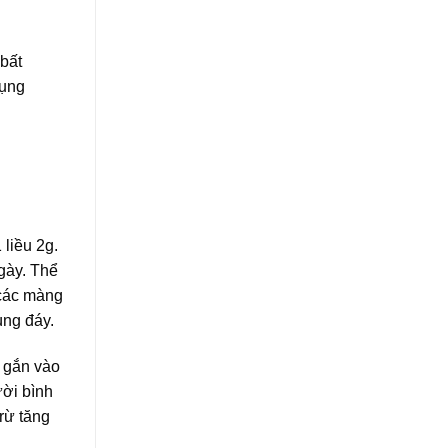
 bất
dụng
liều 2g.
ngày. Thể
 các màng
ùng đáy.
g gắn vào
ười bình
trừ tăng