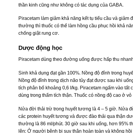
thần kinh cũng như không có tác dụng của GABA.
Piracetam làm giảm khả năng kết tụ tiểu cầu và giảm 
thường thì thuốc có thể làm hồng cầu phục hồi khả n
chống giật rung cơ.
Dược động học
Piracetam dùng theo đường uống được hấp thu nhanh 
Sinh khả dụng đạt gần 100%. Nồng độ đỉnh trong huyết
Nồng độ đỉnh trong dịch não tủy đạt được sau khi uống 
tích phân bố khoảng 0,6 I/kg. Piracetam ngấm vào tất
dùng trong thẩm tích thận. Thuốc có nồng độ cao ở vỏ 
Nửa đời thải trừ trong huyết tương là 4 – 5 giờ. Nửa đ
các protein huyết tương và được đào thải qua thận dư
thường là 86 ml/phút. 30 giờ sau khi uống, hơn 95% thu
lên: Ở người bệnh bị suy thận hoàn toàn và không hồi p