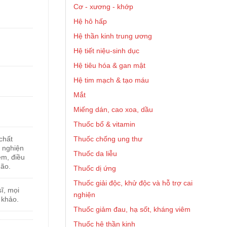
Cơ - xương - khớp
Hệ hô hấp
Hệ thần kinh trung ương
Hệ tiết niệu-sinh dục
Hệ tiêu hóa & gan mật
Hệ tim mạch & tạo máu
Mắt
Miếng dán, cao xoa, dầu
Thuốc bổ & vitamin
Thuốc chống ung thư
chất
, nghiện
Thuốc da liễu
ềm, điều
não.
Thuốc dị ứng
Thuốc giải độc, khử độc và hỗ trợ cai
ĩ, mọi
nghiện
 khảo.
Thuốc giảm đau, hạ sốt, kháng viêm
Thuốc hệ thần kinh