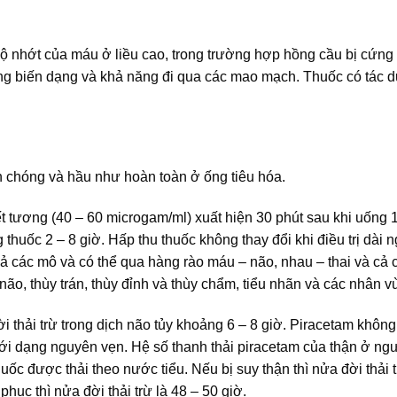
độ nhớt của máu ở liều cao, trong trường hợp hồng cầu bị cứng
ăng biến dạng và khả năng đi qua các mao mạch. Thuốc có tác 
chóng và hầu như hoàn toàn ở ống tiêu hóa.
 tương (40 – 60 microgam/ml) xuất hiện 30 phút sau khi uống 1 
thuốc 2 – 8 giờ. Hấp thu thuốc không thay đổi khi điều trị dài 
 cả các mô và có thể qua hàng rào máu – não, nhau – thai và cả
não, thùy trán, thùy đỉnh và thùy chẩm, tiểu nhãn và các nhân v
ời thải trừ trong dịch não tủy khoảng 6 – 8 giờ. Piracetam khôn
ới dạng nguyên vẹn. Hệ số thanh thải piracetam của thận ở ng
ốc được thải theo nước tiểu. Nếu bị suy thận thì nửa đời thải 
hục thì nửa đời thải trừ là 48 – 50 giờ.